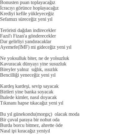
Bonusten puan toplayacağız
İcracıyı görünce hoplayacağız
Krediyi kefile yükleyeceğiz
Sefamızı süreceğiz yeni yıl
Teröristi dağdan indirecekler
Fazıl'ı Fizan'a gönderecekler
Dar gelirliyi yandıracaklar
Ayemefe(IMF) mi gideceğiz yeni yıl
Ne yoksulluk biter, ne de yolsuzluk
Kavuracak dünyayı yine susuzluk
Bireyler yalnız sığlık, ıssızlık
Bencilliği yeneceğiz yeni yıl
Kardeş kardeşi, sevip sayacak
Birileri yine banka soyacak
İhalede kimler, nasıl doyacak
Tıkınanı hapse tıkacağız yeni yıl
Bu yıl günekondu(morgıç) olacak moda
Bir çuval paraya bir nohut oda
Burda borcu bitmez, ahrette öde
Nasıl ipi kıracağız yeniyıl