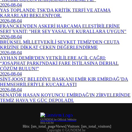
2026-08-04
YAŞ TOPLANDI: TSK'DA KRİTİK TERFİ VE ATAMA
KARARLARI BEKLENİYOR.
2026-08-04
FRANCKEN'DEN ASKERİ HARCAMA ELEŞTİRİLERİNE
SERT YANIT: "HER ŞEY YASAL VE KURALLARA UYGUN"
2026-08-04
BRÜKSEL MİLLETVEKİLİ ŞEVKET TEMİZ'DEN CEUTA
KRİZİNE DİKKAT ÇEKEN DEĞERLENDİRME
2026-08-04
AYHAN DEMİR'DEN YETKİLİLERE ACİL ÇAĞRI:
“JOSAPHAT PARKI'NDAKİ FARE İSTİLASINA DERHAL
ÇÖZÜM BULUN!”
2026-08-04
SİNT-JOOST BELEDİYE BAŞKANI EMİR KIR EMİRDAĞ’DA
HEMŞEHRİLERİYLE KUCAKLAŞTI
2026-08-04
SENATÖR HASAN KOYUNCU EMİRDAĞ'IN ZİRVELERİNDE
TEMİZ HAVA VE GÜÇ DEPOLADI.
GUNDEM.be Official Website
BELGIUM
Hits: [srs_total_pageViews] Visitors: [srs_total_visitors]
Copyright © GUNDEM.be