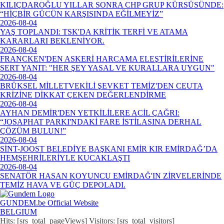
KILIÇDAROĞLU YILLAR SONRA CHP GRUP KÜRSÜSÜNDE:
“HİÇBİR GÜCÜN KARŞISINDA EĞİLMEYİZ”
2026-08-04
YAŞ TOPLANDI: TSK'DA KRİTİK TERFİ VE ATAMA
KARARLARI BEKLENİYOR.
2026-08-04
FRANCKEN'DEN ASKERİ HARCAMA ELEŞTİRİLERİNE
SERT YANIT: "HER ŞEY YASAL VE KURALLARA UYGUN"
2026-08-04
BRÜKSEL MİLLETVEKİLİ ŞEVKET TEMİZ'DEN CEUTA
KRİZİNE DİKKAT ÇEKEN DEĞERLENDİRME
2026-08-04
AYHAN DEMİR'DEN YETKİLİLERE ACİL ÇAĞRI:
“JOSAPHAT PARKI'NDAKİ FARE İSTİLASINA DERHAL
ÇÖZÜM BULUN!”
2026-08-04
SİNT-JOOST BELEDİYE BAŞKANI EMİR KIR EMİRDAĞ’DA
HEMŞEHRİLERİYLE KUCAKLAŞTI
2026-08-04
SENATÖR HASAN KOYUNCU EMİRDAĞ'IN ZİRVELERİNDE
TEMİZ HAVA VE GÜÇ DEPOLADI.
GUNDEM.be Official Website
BELGIUM
Hits: [srs_total_pageViews] Visitors: [srs_total_visitors]