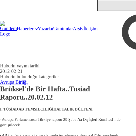
Haberler
Yazarlar
Tanıtımlar
Arşiv
İletişim
Haberin yayım tarihi
2012-02-21
Haberin bulunduğu kategoriler
Avrupa Birliği
Brüksel'de Bir Hafta..Tusiad
Raporu..20.02.12
I. TÜSİAD AB TEMSİLCİLİĞİHAFTALIK BÜLTENİ
- Avrupa Parlamentosu Türkiye raporu 29 Şubat’ta Dış İşleri Komitesi’nde
görüşülecek.
- AB ile Fas arasında tarım alanında imzalanan anlaşma AP`de onaylandı.