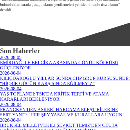
bulundukları sırada pasaportlarını yenilemeleri yeniden önemle rica olunur’’
denildi.
Son Haberler
2026-08-05
EMİRDAĞ İLE BELÇİKA ARASINDA GÖNÜL KÖPRÜSÜ
GÜÇLENİYOR.
2026-08-04
KILIÇDAROĞLU YILLAR SONRA CHP GRUP KÜRSÜSÜNDE:
“HİÇBİR GÜCÜN KARŞISINDA EĞİLMEYİZ”
2026-08-04
YAŞ TOPLANDI: TSK'DA KRİTİK TERFİ VE ATAMA
KARARLARI BEKLENİYOR.
2026-08-04
FRANCKEN'DEN ASKERİ HARCAMA ELEŞTİRİLERİNE
SERT YANIT: "HER ŞEY YASAL VE KURALLARA UYGUN"
2026-08-04
BRÜKSEL MİLLETVEKİLİ ŞEVKET TEMİZ'DEN CEUTA