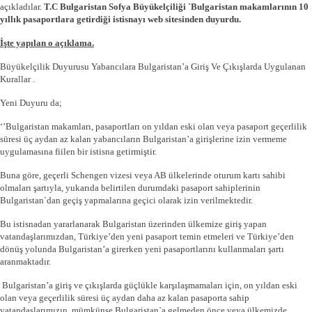
açıkladılar.
T.C Bulgaristan Sofya Büyükelçiliği `Bulgaristan makamlarının 10
yıllık pasaportlara getirdiği istisnayı web sitesinden duyurdu.
İşte yapılan o açıklama.
Büyükelçilik Duyurusu Yabancılara Bulgaristan’a Giriş Ve Çıkışlarda Uygulanan
Kurallar .
Yeni Duyuru da;
‘’Bulgaristan makamları, pasaportları on yıldan eski olan veya pasaport geçerlilik
süresi üç aydan az kalan yabancıların Bulgaristan’a girişlerine izin vermeme
uygulamasına fiilen bir istisna getirmiştir.
Buna göre, geçerli Schengen vizesi veya AB ülkelerinde oturum kartı sahibi
olmaları şartıyla, yukarıda belirtilen durumdaki pasaport sahiplerinin
Bulgaristan`dan geçiş yapmalarına geçici olarak izin verilmektedir.
Bu istisnadan yararlanarak Bulgaristan üzerinden ülkemize giriş yapan
vatandaşlarımızdan, Türkiye’den yeni pasaport temin etmeleri ve Türkiye’den
dönüş yolunda Bulgaristan’a girerken yeni pasaportlarını kullanmaları şartı
aranmaktadır.
Bulgaristan’a giriş ve çıkışlarda güçlükle karşılaşmamaları için, on yıldan eski
olan veya geçerlilik süresi üç aydan daha az kalan pasaporta sahip
vatandaşlarımızın, mümkünse Bulgaristan`a gelmeden önce veya ülkemizde