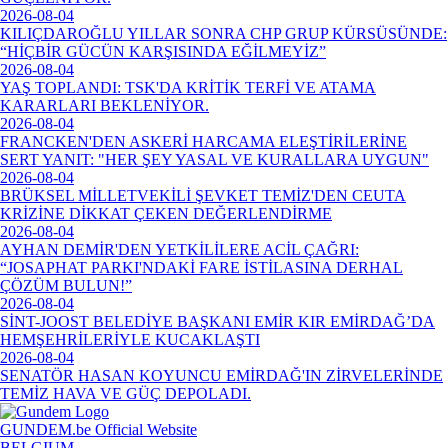
2026-08-04
KILIÇDAROĞLU YILLAR SONRA CHP GRUP KÜRSÜSÜNDE:
“HİÇBİR GÜCÜN KARŞISINDA EĞİLMEYİZ”
2026-08-04
YAŞ TOPLANDI: TSK'DA KRİTİK TERFİ VE ATAMA
KARARLARI BEKLENİYOR.
2026-08-04
FRANCKEN'DEN ASKERİ HARCAMA ELEŞTİRİLERİNE
SERT YANIT: "HER ŞEY YASAL VE KURALLARA UYGUN"
2026-08-04
BRÜKSEL MİLLETVEKİLİ ŞEVKET TEMİZ'DEN CEUTA
KRİZİNE DİKKAT ÇEKEN DEĞERLENDİRME
2026-08-04
AYHAN DEMİR'DEN YETKİLİLERE ACİL ÇAĞRI:
“JOSAPHAT PARKI'NDAKİ FARE İSTİLASINA DERHAL
ÇÖZÜM BULUN!”
2026-08-04
SİNT-JOOST BELEDİYE BAŞKANI EMİR KIR EMİRDAĞ’DA
HEMŞEHRİLERİYLE KUCAKLAŞTI
2026-08-04
SENATÖR HASAN KOYUNCU EMİRDAĞ'IN ZİRVELERİNDE
TEMİZ HAVA VE GÜÇ DEPOLADI.
GUNDEM.be Official Website
BELGIUM