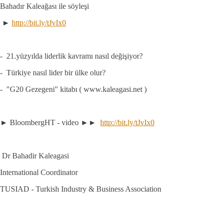
Bahadır Kaleağası ile söyleşi
►
http://bit.ly/tJvIx0
- 21.yüzyılda liderlik kavramı nasıl değişiyor?
- Türkiye nasıl lider bir ülke olur?
- "G20 Gezegeni" kitabı ( www.kaleagasi.net )
► BloombergHT - video ►►
http://bit.ly/tJvIx0
Dr Bahadir Kaleagasi
International Coordinator
TUSIAD - Turkish Industry & Business Association