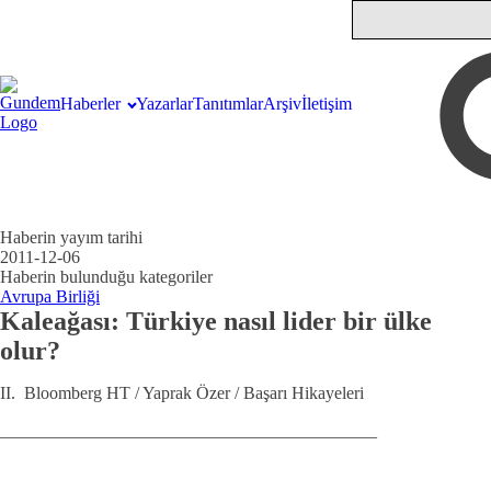
Haberler
Yazarlar
Tanıtımlar
Arşiv
İletişim
Haberin yayım tarihi
2011-12-06
Haberin bulunduğu kategoriler
Avrupa Birliği
Kaleağası: Türkiye nasıl lider bir ülke
olur?
II. Bloomberg HT / Yaprak Özer / Başarı Hikayeleri
___________________________________________