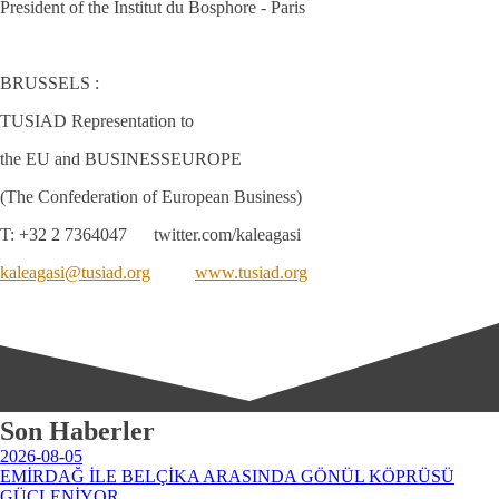
President of the Institut du Bosphore - Paris
BRUSSELS :
TUSIAD Representation to
the EU and BUSINESSEUROPE
(The Confederation of European Business)
T: +32 2 7364047 twitter.com/kaleagasi
kaleagasi@tusiad.org
www.tusiad.org
Son Haberler
2026-08-05
EMİRDAĞ İLE BELÇİKA ARASINDA GÖNÜL KÖPRÜSÜ
GÜÇLENİYOR.