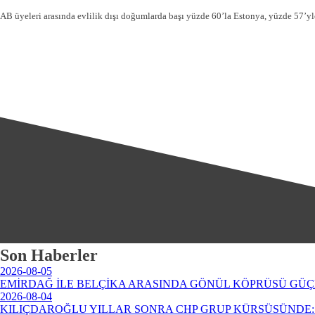
AB üyeleri arasında evlilik dışı doğumlarda başı yüzde 60’la Estonya, yüzde 57’yl
Son Haberler
2026-08-05
EMİRDAĞ İLE BELÇİKA ARASINDA GÖNÜL KÖPRÜSÜ GÜÇ
2026-08-04
KILIÇDAROĞLU YILLAR SONRA CHP GRUP KÜRSÜSÜNDE: 