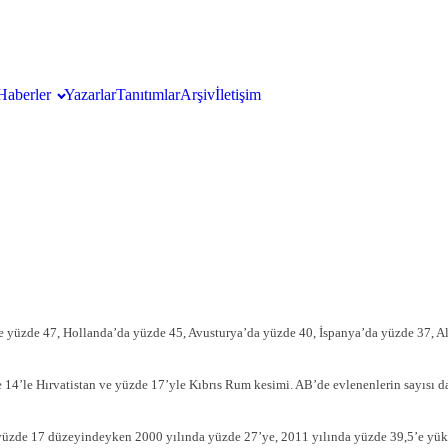
Haberler
Yazarlar
Tanıtımlar
Arşiv
İletişim
’de yüzde 47, Hollanda’da yüzde 45, Avusturya’da yüzde 40, İspanya’da yüzde 37,
 14’le Hırvatistan ve yüzde 17’yle Kıbrıs Rum kesimi. AB’de evlenenlerin sayısı da
e yüzde 17 düzeyindeyken 2000 yılında yüzde 27’ye, 2011 yılında yüzde 39,5’e yük