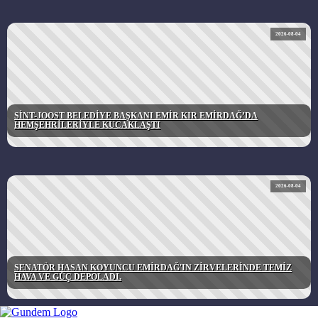
2026-08-04
SİNT-JOOST BELEDİYE BAŞKANI EMİR KIR EMİRDAĞ’DA
HEMŞEHRİLERİYLE KUCAKLAŞTI
2026-08-04
SENATÖR HASAN KOYUNCU EMİRDAĞ'IN ZİRVELERİNDE TEMİZ
HAVA VE GÜÇ DEPOLADI.