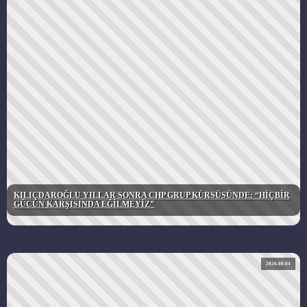
KILIÇDAROĞLU YILLAR SONRA CHP GRUP KÜRSÜSÜNDE: “HİÇBİR
GÜCÜN KARŞISINDA EĞİLMEYİZ”
2026-08-04