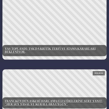
YAŞ TOPLANDI: TSK'DA KRİTİK TERFİ VE ATAMA KARARLARI
BEKLENİYOR.
2026-08-04
FRANCKEN'DEN ASKERİ HARCAMA ELEŞTİRİLERİNE SERT YANIT:
"HER ŞEY YASAL VE KURALLARA UYGUN"