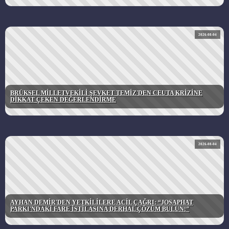
2026-08-04
BRÜKSEL MİLLETVEKİLİ ŞEVKET TEMİZ'DEN CEUTA KRİZİNE
DİKKAT ÇEKEN DEĞERLENDİRME
2026-08-04
AYHAN DEMİR'DEN YETKİLİLERE ACİL ÇAĞRI: “JOSAPHAT
PARKI'NDAKİ FARE İSTİLASINA DERHAL ÇÖZÜM BULUN!”