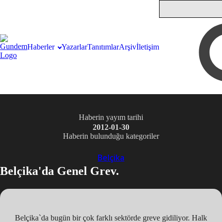
Haberler
Yazarlar
Tanıtımlar
Arşiv
İletişim
Haberin yayım tarihi
2012-01-30
Haberin bulunduğu kategoriler
Belçika
Belçika'da Genel Grev.
Belçika`da bugün bir çok farklı sektörde greve gidiliyor. Halk