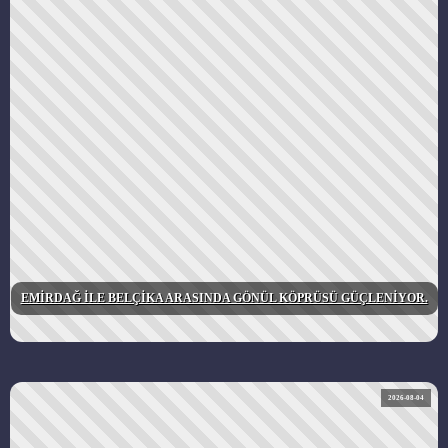
EMİRDAĞ İLE BELÇİKA ARASINDA GÖNÜL KÖPRÜSÜ GÜÇLENİYOR.
2026-08-04