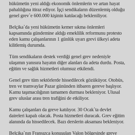
hükümetin yeni aldığı ekonomik önlemlerin ve artan hayat
pahalılığına itiraz ediyor. İşçi sendikaların düzenlemiş olduğu
genel grev`e 600.000 kişinin katılacağı bekleniliyor.
Belçika`da yeni hükümetin kemer sıkma önlemleri
kapsamında gündemine aldığı emeklilik reformunu protesto
eden kamu çalışanlarının 1 günlük uyarı grevi ülkeyi adeta
kilitlemiş durumda.
Tüm sendikaların destek verdiği genel grev nedeniyle
ulaşımın yanısıra hayatın diğer alanları da adeta durdu. Posta,
eğitim ve sağlık hizmetleri olumsuz etkilendi.
Genel grev tüm sektörlerde hissedilecek gözüküyor. Otobüs,
tren ve tramvaylar Pazar gününden itibaren gereve başlıyor.
Kamu taşımacılığının tamamen durması bekleniyor. Ulusal
grev uluslar arası tren trafiğini de etkiliyor.
Kamu çalışanları da greve katılıyor. 30 Ocak`ta devlet
daireleri kapalı olacak. Posta hizmetleri duracak. Grev eğitim
alanında da hissedilecek. Bazı derslerin aksaması bekleniyor.
Belçika`nın Fransızca konuşulan Valon bölgesinde greve