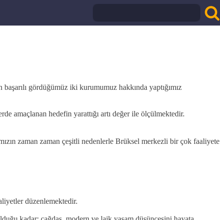
 en başarılı gördüğümüz iki kurumumuz hakkında yaptığımız
rde amaçlanan hedefin yarattığı artı değer ile ölçülmektedir.
ızın zaman zaman çeşitli nedenlerle Brüksel merkezli bir çok faaliyete
aaliyetler düzenlemektedir.
lduğu kadar; cağdaş, modern ve laik yaşam düşüncesini hayata