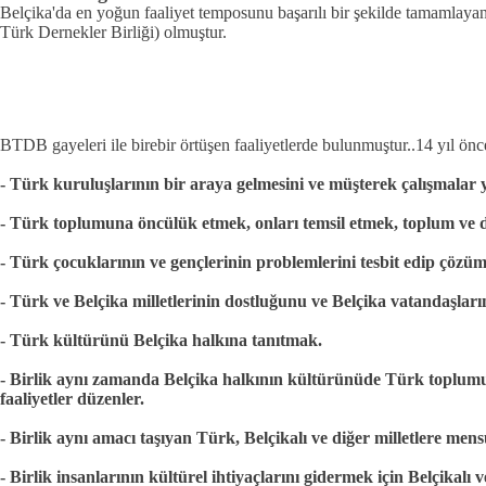
Belçika'da en yoğun faaliyet temposunu başarılı bir şekilde tamamlay
Türk Dernekler Birliği) olmuştur.
BTDB gayeleri ile birebir örtüşen faaliyetlerde bulunmuştur..14 yıl ön
- Türk kuruluşlarının bir araya gelmesini ve müşterek çalışmalar
- Türk toplumuna öncülük etmek, onları temsil etmek, toplum ve d
- Türk çocuklarının ve gençlerinin problemlerini tesbit edip çözü
- Türk ve Belçika milletlerinin dostluğunu ve Belçika vatandaşla
- Türk kültürünü Belçika halkına tanıtmak.
- Birlik aynı zamanda Belçika halkının kültürünüde Türk toplumuna
faaliyetler düzenler.
- Birlik aynı amacı taşıyan Türk, Belçikalı ve diğer milletlere mens
- Birlik insanlarının kültürel ihtiyaçlarını gidermek için Belçikalı 