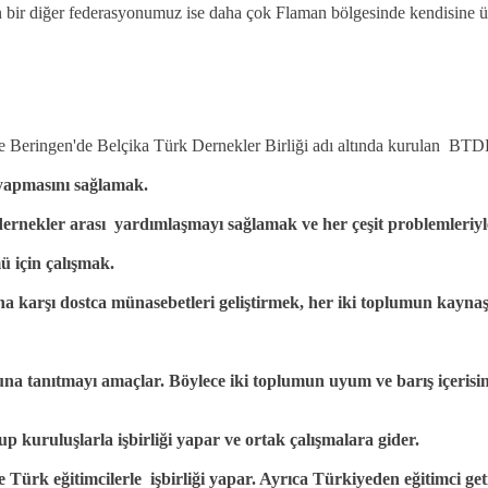
an bir diğer federasyonumuz ise daha çok Flaman bölgesinde kendisine 
ce Beringen'de Belçika Türk Dernekler Birliği adı altında kurulan BTDB 
 yapmasını sağlamak.
ernekler arası yardımlaşmayı sağlamak ve her çeşit problemleriyl
mü için çalışmak.
rına karşı dostca münasebetleri geliştirmek, her iki toplumun kay
 tanıtmayı amaçlar. Böylece iki toplumun uyum ve barış içerisinde
up kuruluşlarla işbirliği yapar ve ortak çalışmalara gider.
ve Türk eğitimcilerle işbirliği yapar. Ayrıca Türkiyeden eğitimci geti