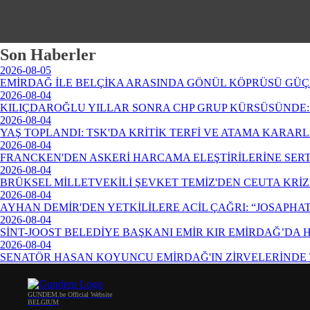
Son Haberler
2026-08-05
EMİRDAĞ İLE BELÇİKA ARASINDA GÖNÜL KÖPRÜSÜ GÜÇ
2026-08-04
KILIÇDAROĞLU YILLAR SONRA CHP GRUP KÜRSÜSÜNDE: 
2026-08-04
YAŞ TOPLANDI: TSK'DA KRİTİK TERFİ VE ATAMA KARAR
2026-08-04
FRANCKEN'DEN ASKERİ HARCAMA ELEŞTİRİLERİNE SERT
2026-08-04
BRÜKSEL MİLLETVEKİLİ ŞEVKET TEMİZ'DEN CEUTA KRİ
2026-08-04
AYHAN DEMİR'DEN YETKİLİLERE ACİL ÇAĞRI: “JOSAPHA
2026-08-04
SİNT-JOOST BELEDİYE BAŞKANI EMİR KIR EMİRDAĞ’DA
2026-08-04
SENATÖR HASAN KOYUNCU EMİRDAĞ'IN ZİRVELERİNDE 
GUNDEM.be Official Website
BELGIUM