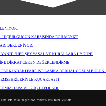
LENİYOR.
“HİÇBİR GÜCÜN KARŞISINDA EĞİLMEYİZ”
LARI BEKLENİYOR.
 YANIT: "HER ŞEY YASAL VE KURALLARA UYGUN"
ZİNE DİKKAT ÇEKEN DEĞERLENDİRME
T PARKI'NDAKİ FARE İSTİLASINA DERHAL ÇÖZÜM BULUN!
 HEMŞEHRİLERİYLE KUCAKLAŞTI
TEMİZ HAVA VE GÜÇ DEPOLADI.
Hits: [srs_total_pageViews] Visitors: [srs_total_visitors]