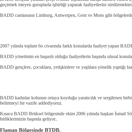
geçirmek isteyen guruplarla işbirliği yaparak faaliyetlerini sürdürmekted
BADD camiasının Limburg, Antwerpen, Gent ve Mons gibi bölgelerde tems
2007 yılında toplam 6o civarında farklı konularda faaliyet yapan BADD
BADD yönetimin en başarılı olduğu faaliyetlerin başında ulusal konular
BADD gençlere, çocuklara, yetişkinlere ve yaşlılara yönelik yaptığı faa
BADD kadınlar kolunun ortaya koyduğu yaratıcılık ve sergilenen birbirnd
belirtmeyi bir vazife addediyoruz.
Kısaca BADD Brüksel bölgesinde ekim 2006 yılında başkan İsmail Sönme
birliklerimizin başında geliyor..
Flaman Bölgesinde BTDB.