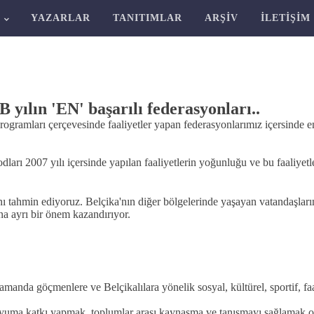
R
YAZARLAR
TANITIMLAR
ARŞIV
İLETIŞIM
ılın 'EN' başarılı federasyonları..
rogramları çerçevesinde faaliyetler yapan federasyonlarımız içersinde
rı 2007 yılı içersinde yapılan faaliyetlerin yoğunluğu ve bu faaliyetle
 tahmin ediyoruz. Belçika'nın diğer bölgelerinde yaşayan vatandaşlarım
na ayrı bir önem kazandırıyor.
amanda göçmenlere ve Belçikalılara yönelik sosyal, kültürel, sportif, f
yuma katkı yapmak, toplumlar arası kaynaşma ve tanışmayı sağlamak o