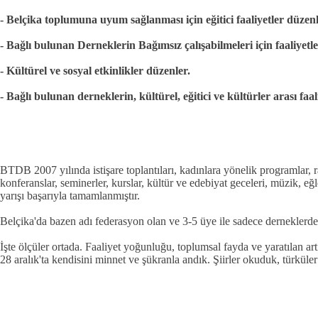
- Belçika toplumuna uyum sağlanması için eğitici faaliyetler düzenl
- Bağlı bulunan Derneklerin Bağımsız çalışabilmeleri için faaliyetl
- Kültürel ve sosyal etkinlikler düzenler.
- Bağlı bulunan derneklerin, kültürel, eğitici ve kültürler arası faa
BTDB 2007 yılında istişare toplantıları, kadınlara yönelik programlar, ra
konferanslar, seminerler, kurslar, kültür ve edebiyat geceleri, müzik, eğ
yarışı başarıyla tamamlanmıştır.
Belçika'da bazen adı federasyon olan ve 3-5 üye ile sadece derneklerde 
İşte ölçüler ortada. Faaliyet yoğunluğu, toplumsal fayda ve yaratılan art
28 aralık'ta kendisini minnet ve şükranla andık. Şiirler okuduk, türküler