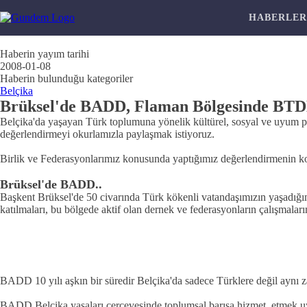
HABERLE
Haberin yayım tarihi
2008-01-08
Haberin bulunduğu kategoriler
Belçika
Brüksel'de BADD, Flaman Bölgesinde BTDB y
Belçika'da yaşayan Türk toplumuna yönelik kültürel, sosyal ve uyum p
değerlendirmeyi okurlamızla paylaşmak istiyoruz.
Birlik ve Federasyonlarımız konusunda yaptığımız değerlendirmenin kodla
Brüksel'de BADD..
Başkent Brüksel'de 50 civarında Türk kökenli vatandaşımızın yaşadığını
katılmaları, bu bölgede aktif olan dernek ve federasyonların çalışmaları
BADD 10 yılı aşkın bir süredir Belçika'da sadece Türklere değil aynı z
BADD Belçika yasaları çerçevesinde toplumsal barışa hizmet, etmek u