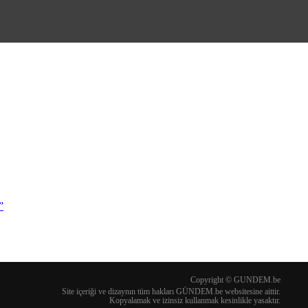
”
Copyright © GUNDEM.be
Site içeriği ve dizaynın tüm hakları GÜNDEM.be websitesine aittir.
Kopyalamak ve izinsiz kullanmak kesinlikle yasaktır.