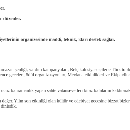
er.
er düzenler.
liyetlerinin organizesinde maddi, teknik, idari destek sağlar.
mazan şenliği, yardım kampanyaları, Belçikalı siyasetçilerle Türk toplumu
lence geceleri, ödül organizasyonları, Mevlana etkinlikleri ve Ekip adlı 
ucuz kahramanlık yapan sahte vatanseverleri biraz kafalarını kaldırarak
ı değer. Yılın son etkinliği olan kültür ve edebiyat gecesine bizzat bizl
 dinledik.