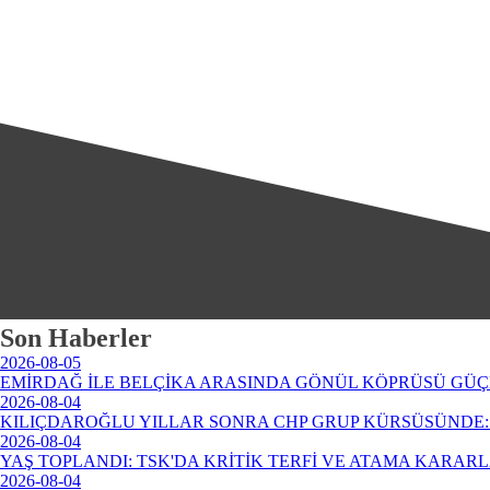
Son Haberler
2026-08-05
EMİRDAĞ İLE BELÇİKA ARASINDA GÖNÜL KÖPRÜSÜ GÜÇ
2026-08-04
KILIÇDAROĞLU YILLAR SONRA CHP GRUP KÜRSÜSÜNDE: 
2026-08-04
YAŞ TOPLANDI: TSK'DA KRİTİK TERFİ VE ATAMA KARAR
2026-08-04