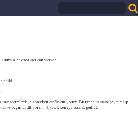
 olumsuz davranışları can sıkıyor.
p edildi.
.
ğimiz seçimlerde, bu hareketi esefle kınıyorum. Bu tür davranışlar şayet rakip
ar ve başarılar diliyorum’’ diyerek konuya açıklık getirdi.