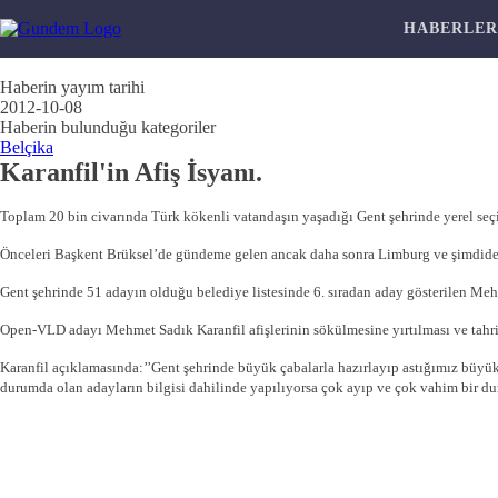
HABERLE
Haberin yayım tarihi
2012-10-08
Haberin bulunduğu kategoriler
Belçika
Karanfil'in Afiş İsyanı.
Toplam 20 bin civarında Türk kökenli vatandaşın yaşadığı Gent şehrinde yerel seçim
Önceleri Başkent Brüksel’de gündeme gelen ancak daha sonra Limburg ve şimdide Ge
Gent şehrinde 51 adayın olduğu belediye listesinde 6. sıradan aday gösterilen Mehme
Open-VLD adayı Mehmet Sadık Karanfil afişlerinin sökülmesine yırtılması ve tahrip 
Karanfil açıklamasında:’’Gent şehrinde büyük çabalarla hazırlayıp astığımız büyük 
durumda olan adayların bilgisi dahilinde yapılıyorsa çok ayıp ve çok vahim bir duru