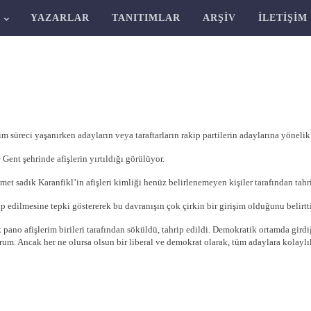
R
YAZARLAR
TANITIMLAR
ARŞIV
İLETIŞIM
 süreci yaşanırken adayların veya taraftarların rakip partilerin adaylarına yönelik
nt şehrinde afişlerin yırtıldığı görülüyor.
t sadık Karanfikl’in afişleri kimliği henüz belirlenemeyen kişiler tarafından tahri
edilmesine tepki göstererek bu davranışın çok çirkin bir girişim olduğunu belirtti
pano afişlerim birileri tarafından söküldü, tahrip edildi. Demokratik ortamda girdi
m. Ancak her ne olursa olsun bir liberal ve demokrat olarak, tüm adaylara kolaylıkl