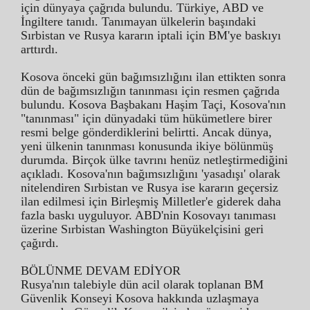
için dünyaya çağrıda bulundu. Türkiye, ABD ve
İngiltere tanıdı. Tanımayan ülkelerin başındaki
Sırbistan ve Rusya kararın iptali için BM'ye baskıyı
arttırdı.
Kosova önceki gün bağımsızlığını ilan ettikten sonra
dün de bağımsızlığın tanınması için resmen çağrıda
bulundu. Kosova Başbakanı Haşim Taçi, Kosova'nın
"tanınması" için dünyadaki tüm hükümetlere birer
resmi belge gönderdiklerini belirtti. Ancak dünya,
yeni ülkenin tanınması konusunda ikiye bölünmüş
durumda. Birçok ülke tavrını henüz netleştirmediğini
açıkladı. Kosova'nın bağımsızlığını 'yasadışı' olarak
nitelendiren Sırbistan ve Rusya ise kararın geçersiz
ilan edilmesi için Birleşmiş Milletler'e giderek daha
fazla baskı uyguluyor. ABD'nin Kosovayı tanıması
üzerine Sırbistan Washington Büyükelçisini geri
çağırdı.
BÖLÜNME DEVAM EDİYOR
Rusya'nın talebiyle dün acil olarak toplanan BM
Güvenlik Konseyi Kosova hakkında uzlaşmaya