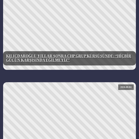
KILIÇDAROĞLU YILLAR SONRA CHP GRUP KÜRSÜSÜNDE: “HİÇBİR
GÜCÜN KARŞISINDA EĞİLMEYİZ”
2026-08-04