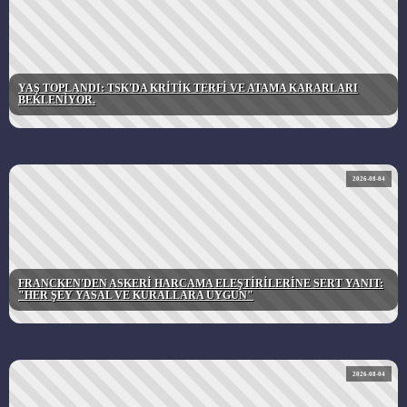
YAŞ TOPLANDI: TSK'DA KRİTİK TERFİ VE ATAMA KARARLARI
BEKLENİYOR.
2026-08-04
FRANCKEN'DEN ASKERİ HARCAMA ELEŞTİRİLERİNE SERT YANIT:
"HER ŞEY YASAL VE KURALLARA UYGUN"
2026-08-04