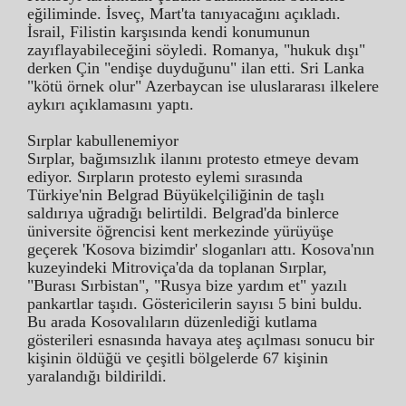
eğiliminde. İsveç, Mart'ta tanıyacağını açıkladı.
İsrail, Filistin karşısında kendi konumunun
zayıflayabileceğini söyledi. Romanya, "hukuk dışı"
derken Çin "endişe duyduğunu" ilan etti. Sri Lanka
"kötü örnek olur" Azerbaycan ise uluslararası ilkelere
aykırı açıklamasını yaptı.
Sırplar kabullenemiyor
Sırplar, bağımsızlık ilanını protesto etmeye devam
ediyor. Sırpların protesto eylemi sırasında
Türkiye'nin Belgrad Büyükelçiliğinin de taşlı
saldırıya uğradığı belirtildi. Belgrad'da binlerce
üniversite öğrencisi kent merkezinde yürüyüşe
geçerek 'Kosova bizimdir' sloganları attı. Kosova'nın
kuzeyindeki Mitroviça'da da toplanan Sırplar,
"Burası Sırbistan", "Rusya bize yardım et" yazılı
pankartlar taşıdı. Göstericilerin sayısı 5 bini buldu.
Bu arada Kosovalıların düzenlediği kutlama
gösterileri esnasında havaya ateş açılması sonucu bir
kişinin öldüğü ve çeşitli bölgelerde 67 kişinin
yaralandığı bildirildi.