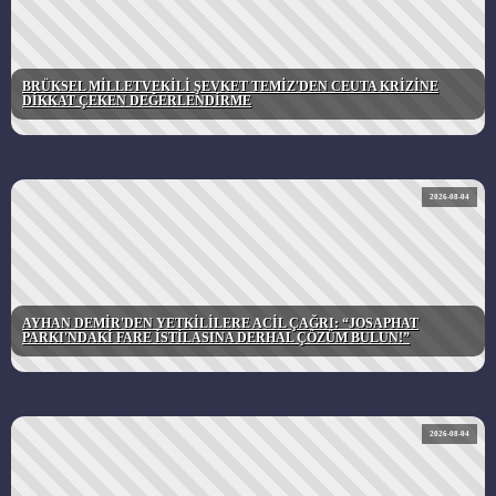
BRÜKSEL MİLLETVEKİLİ ŞEVKET TEMİZ'DEN CEUTA KRİZİNE
DİKKAT ÇEKEN DEĞERLENDİRME
2026-08-04
AYHAN DEMİR'DEN YETKİLİLERE ACİL ÇAĞRI: “JOSAPHAT
PARKI'NDAKİ FARE İSTİLASINA DERHAL ÇÖZÜM BULUN!”
2026-08-04