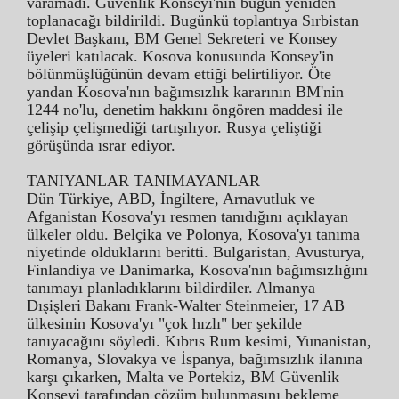
varamadı. Güvenlik Konseyi'nin bugün yeniden
toplanacağı bildirildi. Bugünkü toplantıya Sırbistan
Devlet Başkanı, BM Genel Sekreteri ve Konsey
üyeleri katılacak. Kosova konusunda Konsey'in
bölünmüşlüğünün devam ettiği belirtiliyor. Öte
yandan Kosova'nın bağımsızlık kararının BM'nin
1244 no'lu, denetim hakkını öngören maddesi ile
çelişip çelişmediği tartışılıyor. Rusya çeliştiği
görüşünda ısrar ediyor.
TANIYANLAR TANIMAYANLAR
Dün Türkiye, ABD, İngiltere, Arnavutluk ve
Afganistan Kosova'yı resmen tanıdığını açıklayan
ülkeler oldu. Belçika ve Polonya, Kosova'yı tanıma
niyetinde olduklarını beritti. Bulgaristan, Avusturya,
Finlandiya ve Danimarka, Kosova'nın bağımsızlığını
tanımayı planladıklarını bildirdiler. Almanya
Dışişleri Bakanı Frank-Walter Steinmeier, 17 AB
ülkesinin Kosova'yı "çok hızlı" ber şekilde
tanıyacağını söyledi. Kıbrıs Rum kesimi, Yunanistan,
Romanya, Slovakya ve İspanya, bağımsızlık ilanına
karşı çıkarken, Malta ve Portekiz, BM Güvenlik
Konseyi tarafından çözüm bulunmasını bekleme