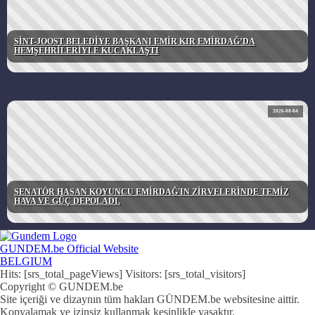
SİNT-JOOST BELEDİYE BAŞKANI EMİR KIR EMİRDAĞ’DA
HEMŞEHRİLERİYLE KUCAKLAŞTI
2026-08-04
SENATÖR HASAN KOYUNCU EMİRDAĞ'IN ZİRVELERİNDE TEMİZ
HAVA VE GÜÇ DEPOLADI.
GUNDEM.be Official Website
BELGIUM
Hits: [srs_total_pageViews] Visitors: [srs_total_visitors]
Copyright © GUNDEM.be
Site içeriği ve dizaynın tüm hakları GÜNDEM.be websitesine aittir.
Kopyalamak ve izinsiz kullanmak kesinlikle yasaktır.