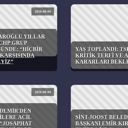
2026-08-04
AROĞLU YILLAR
CHP GRUP
ÜNDE: “HİÇBİR
YAŞ TOPLANDI: TS
KARŞISINDA
KRİTİK TERFİ VE
YİZ”
KARARLARI BEKL
2026-08-04
DEMİR'DEN
İLERE ACİL
SİNT-JOOST BELED
 “JOSAPHAT
BAŞKANI EMİR KI