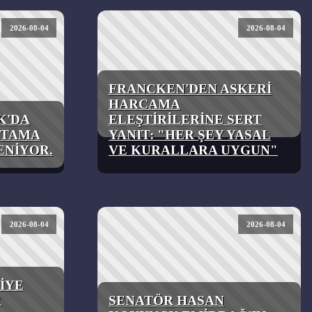
2026-08-04
2026-08-04
FRANCKEN'DEN ASKERİ
HARCAMA
K'DA
ELEŞTİRİLERİNE SERT
 ATAMA
YANIT: "HER ŞEY YASAL
ENİYOR.
VE KURALLARA UYGUN"
2026-08-04
2026-08-04
İYE
R
SENATÖR HASAN