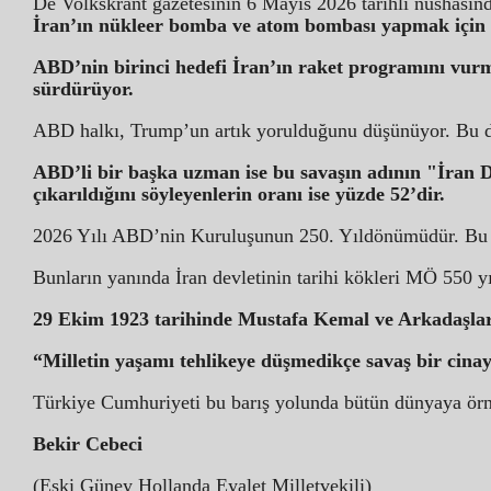
De Volkskrant gazetesinin 6 Mayıs 2026 tarihli nüshasın
İran’ın nükleer bomba ve atom bombası yapmak için bi
ABD’nin birinci hedefi İran’ın raket programını vur
sürdürüyor.
ABD halkı, Trump’un artık yorulduğunu düşünüyor. Bu du
ABD’li bir başka uzman ise bu savaşın adının "İran De
çıkarıldığını söyleyenlerin oranı ise yüzde 52’dir.
2026 Yılı ABD’nin Kuruluşunun 250. Yıldönümüdür. Bu yıl
Bunların yanında İran devletinin tarihi kökleri MÖ 550 yı
29 Ekim 1923 tarihinde Mustafa Kemal ve Arkadaşları
“Milletin yaşamı tehlikeye düşmedikçe savaş bir cinaye
Türkiye Cumhuriyeti bu barış yolunda bütün dünyaya örne
Bekir Cebeci
(Eski Güney Hollanda Eyalet Milletvekili)