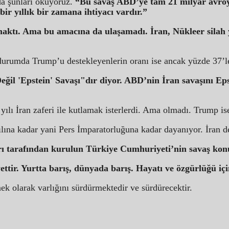
da şunları okuyoruz.
“Bu savaş ABD’ye tam 21 milyar avroy
r yıllık bir zamana ihtiyacı vardır.”
maktı. Ama bu amacına da ulaşamadı. İran, Nükleer silah
rumda Trump’u destekleyenlerin oranı ise ancak yüzde 37’le
ğil 'Epstein' Savaşı"dır diyor. ABD’nin İran savaşını Eps
ı İran zaferi ile kutlamak isterlerdi. Ama olmadı. Trump ise
lına kadar yani Pers İmparatorluğuna kadar dayanıyor. İran dev
 tarafından kurulun Türkiye Cumhuriyeti’nin savaş konusu
ttir. Yurtta barış, dünyada barış. Hayatı ve özgürlüğü içi
k olarak varlığını sürdürmektedir ve sürdürecektir.