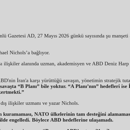
nlü Gazetesi AD, 27 Mayıs 2026 günkü sayısında şu manşeti a
el Nichols’a bağlıyor.
ası ilişkiler alanında uzman, akademisyen ve ABD Deniz Harp
D'nin İran'a karşı yürüttüğü savaşın, yönetimin stratejik tu
vaşta “B Planı” bile yoktur. “A Planı’nın” hedefleri ise İ
kertmekti.”
dış ilişkiler uzmanı ve yazar Nichols.
n kuramaması, NATO ülkelerinin tam desteğini alamaması v
ilde engelledi. Böylece ABD hedeflerine ulaşamadı.