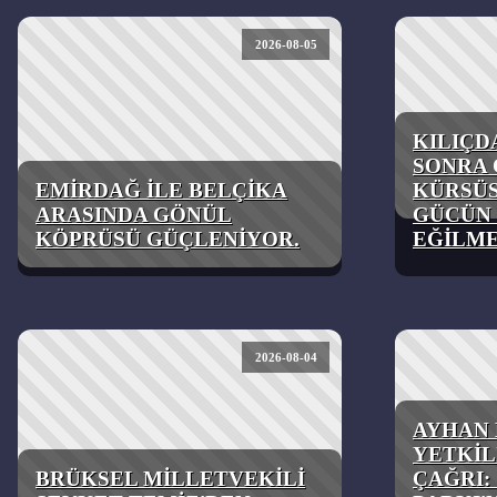
2026-08-05
KILIÇD
SONRA 
EMİRDAĞ İLE BELÇİKA
KÜRSÜS
ARASINDA GÖNÜL
GÜCÜN 
KÖPRÜSÜ GÜÇLENİYOR.
EĞİLME
2026-08-04
AYHAN 
YETKİL
BRÜKSEL MİLLETVEKİLİ
ÇAĞRI: