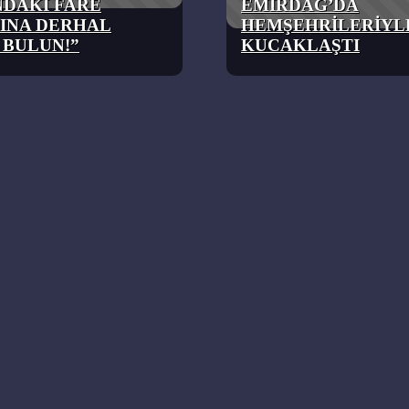
NDAKİ FARE
EMİRDAĞ’DA
SINA DERHAL
HEMŞEHRİLERİYL
BULUN!”
KUCAKLAŞTI