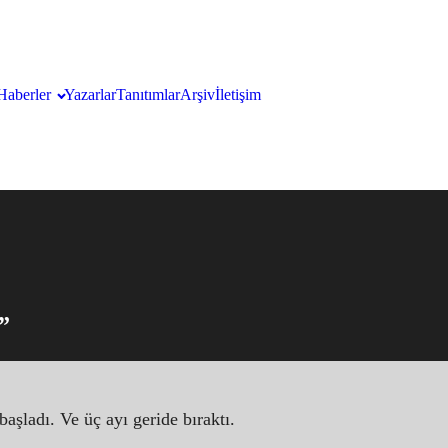
Haberler
Yazarlar
Tanıtımlar
Arşiv
İletişim
”
ladı. Ve üç ayı geride bıraktı.