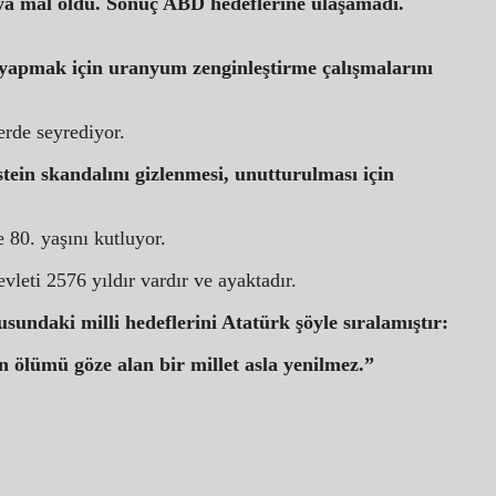
a mal oldu. Sonuç ABD hedeflerine ulaşamadı.
 yapmak için uranyum zenginleştirme çalışmalarını
rde seyrediyor.
tein skandalını gizlenmesi, unutturulması için
 80. yaşını kutluyor.
leti 2576 yıldır vardır ve ayaktadır.
ndaki milli hedeflerini Atatürk şöyle sıralamıştır:
n ölümü göze alan bir millet asla yenilmez.”