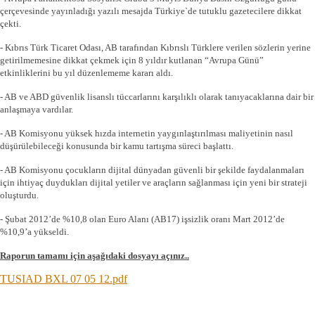
çerçevesinde yayınladığı yazılı mesajda Türkiye`de tutuklu gazetecilere dikkat
çekti.
- Kıbrıs Türk Ticaret Odası, AB tarafından Kıbrıslı Türklere verilen sözlerin yerine
getirilmemesine dikkat çekmek için 8 yıldır kutlanan “Avrupa Günü”
etkinliklerini bu yıl düzenlememe kararı aldı.
- AB ve ABD güvenlik lisanslı tüccarlarını karşılıklı olarak tanıyacaklarına dair bir
anlaşmaya vardılar.
- AB Komisyonu yüksek hızda internetin yaygınlaştırılması maliyetinin nasıl
düşürülebileceği konusunda bir kamu tartışma süreci başlattı.
- AB Komisyonu çocukların dijital dünyadan güvenli bir şekilde faydalanmaları
için ihtiyaç duydukları dijital yetiler ve araçların sağlanması için yeni bir strateji
oluşturdu.
- Şubat 2012’de %10,8 olan Euro Alanı (AB17) işsizlik oranı Mart 2012’de
%10,9’a yükseldi.
Raporun tamamı için aşağıdaki dosyayı açınız..
TUSIAD BXL 07 05 12.pdf