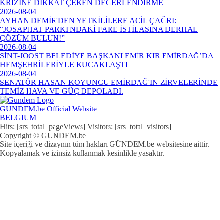
KRİZİNE DİKKAT ÇEKEN DEĞERLENDİRME
2026-08-04
AYHAN DEMİR'DEN YETKİLİLERE ACİL ÇAĞRI:
“JOSAPHAT PARKI'NDAKİ FARE İSTİLASINA DERHAL
ÇÖZÜM BULUN!”
2026-08-04
SİNT-JOOST BELEDİYE BAŞKANI EMİR KIR EMİRDAĞ’DA
HEMŞEHRİLERİYLE KUCAKLAŞTI
2026-08-04
SENATÖR HASAN KOYUNCU EMİRDAĞ'IN ZİRVELERİNDE
TEMİZ HAVA VE GÜÇ DEPOLADI.
GUNDEM.be Official Website
BELGIUM
Hits: [srs_total_pageViews] Visitors: [srs_total_visitors]
Copyright © GUNDEM.be
Site içeriği ve dizaynın tüm hakları GÜNDEM.be websitesine aittir.
Kopyalamak ve izinsiz kullanmak kesinlikle yasaktır.