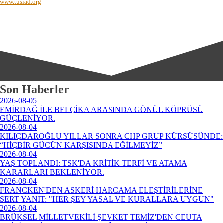
www.tusiad.org
Son Haberler
2026-08-05
EMİRDAĞ İLE BELÇİKA ARASINDA GÖNÜL KÖPRÜSÜ
GÜÇLENİYOR.
2026-08-04
KILIÇDAROĞLU YILLAR SONRA CHP GRUP KÜRSÜSÜNDE:
“HİÇBİR GÜCÜN KARŞISINDA EĞİLMEYİZ”
2026-08-04
YAŞ TOPLANDI: TSK'DA KRİTİK TERFİ VE ATAMA
KARARLARI BEKLENİYOR.
2026-08-04
FRANCKEN'DEN ASKERİ HARCAMA ELEŞTİRİLERİNE
SERT YANIT: "HER ŞEY YASAL VE KURALLARA UYGUN"
2026-08-04
BRÜKSEL MİLLETVEKİLİ ŞEVKET TEMİZ'DEN CEUTA