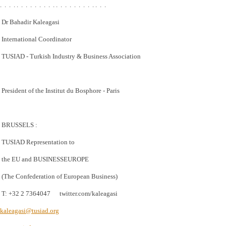
. . . . . . . . . . . . . . . . . . . . . . . . .
Dr Bahadir Kaleagasi
International Coordinator
TUSIAD - Turkish Industry & Business Association
President of the Institut du Bosphore - Paris
BRUSSELS :
TUSIAD Representation to
the EU and BUSINESSEUROPE
(The Confederation of European Business)
T: +32 2 7364047 twitter.com/kaleagasi
kaleagasi@tusiad.org