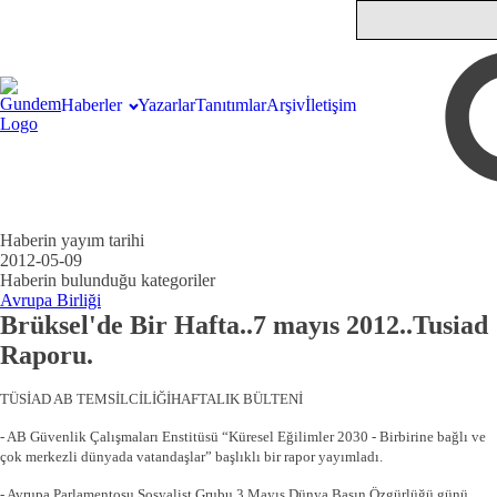
Haberler
Yazarlar
Tanıtımlar
Arşiv
İletişim
Haberin yayım tarihi
2012-05-09
Haberin bulunduğu kategoriler
Avrupa Birliği
Brüksel'de Bir Hafta..7 mayıs 2012..Tusiad
Raporu.
TÜSİAD AB TEMSİLCİLİĞİHAFTALIK BÜLTENİ
- AB Güvenlik Çalışmaları Enstitüsü “Küresel Eğilimler 2030 - Birbirine bağlı ve
çok merkezli dünyada vatandaşlar” başlıklı bir rapor yayımladı.
- Avrupa Parlamentosu Sosyalist Grubu 3 Mayıs Dünya Basın Özgürlüğü günü