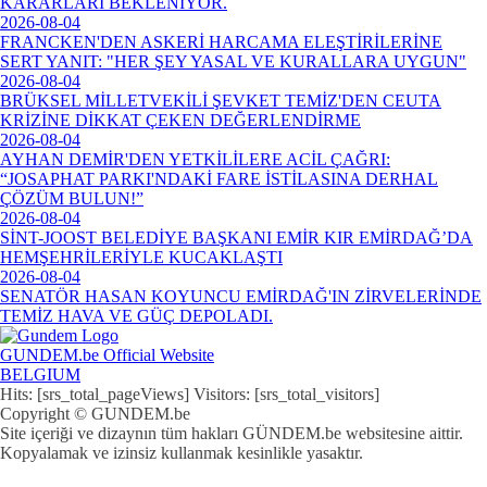
KARARLARI BEKLENİYOR.
2026-08-04
FRANCKEN'DEN ASKERİ HARCAMA ELEŞTİRİLERİNE
SERT YANIT: "HER ŞEY YASAL VE KURALLARA UYGUN"
2026-08-04
BRÜKSEL MİLLETVEKİLİ ŞEVKET TEMİZ'DEN CEUTA
KRİZİNE DİKKAT ÇEKEN DEĞERLENDİRME
2026-08-04
AYHAN DEMİR'DEN YETKİLİLERE ACİL ÇAĞRI:
“JOSAPHAT PARKI'NDAKİ FARE İSTİLASINA DERHAL
ÇÖZÜM BULUN!”
2026-08-04
SİNT-JOOST BELEDİYE BAŞKANI EMİR KIR EMİRDAĞ’DA
HEMŞEHRİLERİYLE KUCAKLAŞTI
2026-08-04
SENATÖR HASAN KOYUNCU EMİRDAĞ'IN ZİRVELERİNDE
TEMİZ HAVA VE GÜÇ DEPOLADI.
GUNDEM.be Official Website
BELGIUM
Hits: [srs_total_pageViews] Visitors: [srs_total_visitors]
Copyright © GUNDEM.be
Site içeriği ve dizaynın tüm hakları GÜNDEM.be websitesine aittir.
Kopyalamak ve izinsiz kullanmak kesinlikle yasaktır.