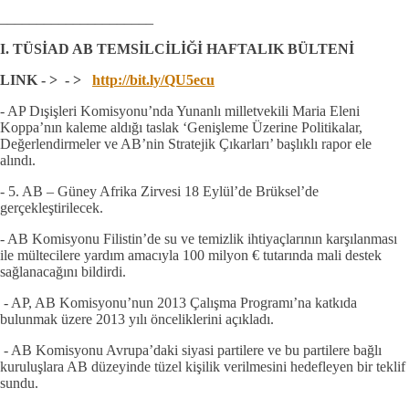
_____________________
I. TÜSİAD AB TEMSİLCİLİĞİ HAFTALIK BÜLTENİ
LINK - > - >
http://bit.ly/QU5ecu
- AP Dışişleri Komisyonu’nda Yunanlı milletvekili Maria Eleni
Koppa’nın kaleme aldığı taslak ‘Genişleme Üzerine Politikalar,
Değerlendirmeler ve AB’nin Stratejik Çıkarları’ başlıklı rapor ele
alındı.
- 5. AB – Güney Afrika Zirvesi 18 Eylül’de Brüksel’de
gerçekleştirilecek.
- AB Komisyonu Filistin’de su ve temizlik ihtiyaçlarının karşılanması
ile mültecilere yardım amacıyla 100 milyon € tutarında mali destek
sağlanacağını bildirdi.
- AP, AB Komisyonu’nun 2013 Çalışma Programı’na katkıda
bulunmak üzere 2013 yılı önceliklerini açıkladı.
- AB Komisyonu Avrupa’daki siyasi partilere ve bu partilere bağlı
kuruluşlara AB düzeyinde tüzel kişilik verilmesini hedefleyen bir teklif
sundu.