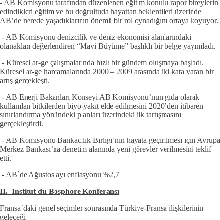
- AB Komisyonu tarafından düzenlenen eğitim konulu rapor bireylerin
edindikleri eğitim ve bu doğrultuda hayattan beklentileri üzerinde
AB’de nerede yaşadıklarının önemli bir rol oynadığını ortaya koyuyor.
- AB Komisyonu denizcilik ve deniz ekonomisi alanlarındaki
olanakları değerlendiren “Mavi Büyüme” başlıklı bir belge yayımladı.
- Küresel ar-ge çalışmalarında hızlı bir gündem oluşmaya başladı.
Küresel ar-ge harcamalarında 2000 – 2009 arasında iki kata varan bir
artış gerçekleşti.
- AB Enerji Bakanları Konseyi AB Komisyonu’nun gıda olarak
kullanılan bitkilerden biyo-yakıt elde edilmesini 2020’den itibaren
sınırlandırma yönündeki planları üzerindeki ilk tartışmasını
gerçekleştirdi.
- AB Komisyonu Bankacılık Birliği’nin hayata geçirilmesi için Avrupa
Merkez Bankası’na denetim alanında yeni görevler verilmesini teklif
etti.
- AB`de Ağustos ayı enflasyonu %2,7
II. Institut du Bosphore Konferansı
Fransa`daki genel seçimler sonrasında Türkiye-Fransa ilişkilerinin
geleceği