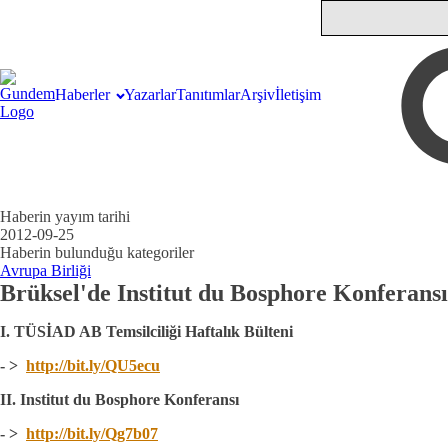
Haberler
Yazarlar
Tanıtımlar
Arşiv
İletişim
Haberin yayım tarihi
2012-09-25
Haberin bulunduğu kategoriler
Avrupa Birliği
Brüksel'de Institut du Bosphore Konferansı
I. TÜSİAD AB Temsilciliği Haftalık Bülteni
- >
http://bit.ly/QU5ecu
II. Institut du Bosphore Konferansı
- >
http://bit.ly/Qg7b07