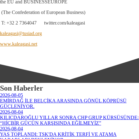
the EU and BUSINESSEUROPE
(The Confederation of European Business)
T: +32 2 7364047 twitter.com/kaleagasi
kaleagasi@tusiad.org
www.kaleagasi.net
Son Haberler
2026-08-05
EMİRDAĞ İLE BELÇİKA ARASINDA GÖNÜL KÖPRÜSÜ
GÜÇLENİYOR.
2026-08-04
KILIÇDAROĞLU YILLAR SONRA CHP GRUP KÜRSÜSÜNDE:
“HİÇBİR GÜCÜN KARŞISINDA EĞİLMEYİZ”
2026-08-04
YAŞ TOPLANDI: TSK'DA KRİTİK TERFİ VE ATAMA