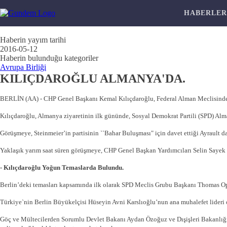
HABERLE
Haberin yayım tarihi
2016-05-12
Haberin bulunduğu kategoriler
Avrupa Birliği
KILIÇDAROĞLU ALMANYA'DA.
BERLİN (AA) - CHP Genel Başkanı Kemal Kılıçdaroğlu, Federal Alman Meclisinde, A
Kılıçdaroğlu, Almanya ziyaretinin ilk gününde, Sosyal Demokrat Partili (SPD) Alm
Görüşmeye, Steinmeier’in partisinin ``Bahar Buluşması" için davet ettiği Ayrault da
Yaklaşık yarım saat süren görüşmeye, CHP Genel Başkan Yardımcıları Selin Sayek
- Kılıçdaroğlu Yoğun Temaslarda Bulundu.
Berlin’deki temasları kapsamında ilk olarak SPD Meclis Grubu Başkanı Thomas Oppe
Türkiye`nin Berlin Büyükelçisi Hüseyin Avni Karslıoğlu’nun ana muhalefet lideri
Göç ve Mültecilerden Sorumlu Devlet Bakanı Aydan Özoğuz ve Dışişleri Bakanlığı 