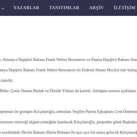
R
YAZARLAR
TANITIMLAR
ARŞIV
İLETIŞIM
lmanya Dışişleri Bakanı Frank Walter Steinmeier ve Fransa Dışişleri Bakanı Jean-
anya Dışişleri Bakanı Frank Walter Steinmeier ile Federal Alman Meclisi’nde buluş
 katıldı.
 Böke, Çetin Osman Budak ve Öztürk Yılmaz da katıldı. Görüşme sonrası açıklama 
rman ile görüşen Kılıçdaroğlu, ardından Yeşiller Partisi Eşbaşkanı Cem Özdemir’i 
 onuruna vereceği akşam yemeğine katılacak Kılıçdaroğlu, perşembe günü Başbakan 
nezdindeki Devlet Bakanı Maria Böhmer ile ayrı ayrı bir araya gelecek Kılıçdaro