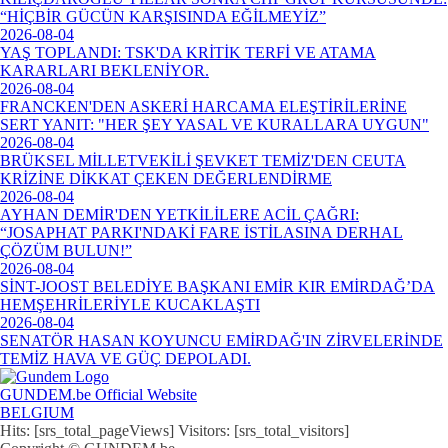
“HİÇBİR GÜCÜN KARŞISINDA EĞİLMEYİZ”
2026-08-04
YAŞ TOPLANDI: TSK'DA KRİTİK TERFİ VE ATAMA
KARARLARI BEKLENİYOR.
2026-08-04
FRANCKEN'DEN ASKERİ HARCAMA ELEŞTİRİLERİNE
SERT YANIT: "HER ŞEY YASAL VE KURALLARA UYGUN"
2026-08-04
BRÜKSEL MİLLETVEKİLİ ŞEVKET TEMİZ'DEN CEUTA
KRİZİNE DİKKAT ÇEKEN DEĞERLENDİRME
2026-08-04
AYHAN DEMİR'DEN YETKİLİLERE ACİL ÇAĞRI:
“JOSAPHAT PARKI'NDAKİ FARE İSTİLASINA DERHAL
ÇÖZÜM BULUN!”
2026-08-04
SİNT-JOOST BELEDİYE BAŞKANI EMİR KIR EMİRDAĞ’DA
HEMŞEHRİLERİYLE KUCAKLAŞTI
2026-08-04
SENATÖR HASAN KOYUNCU EMİRDAĞ'IN ZİRVELERİNDE
TEMİZ HAVA VE GÜÇ DEPOLADI.
GUNDEM.be Official Website
BELGIUM
Hits: [srs_total_pageViews] Visitors: [srs_total_visitors]