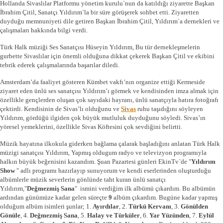
Hollanda Sivaslılar Platformu yönetim kurulu`nun da katıldığı ziyarette Başkan
İbrahim Çitil, Sanatçı Yıldırım`la bir süre görüşerek sohbet etti. Ziyaretten
duyduğu memnuniyeti dile getiren Başkan İbrahim Çitil, Yıldırım`a dernekleri ve
çalışmaları hakkında bilgi verdi.
Türk Halk müziği Ses Sanatçısı Hüseyin Yıldırım, Bu tür dernekleşmelerin
gurbette Sivaslılar için önemli olduğuna dikkat çekerek Başkan Çitil ve ekibini
tebrik ederek çalışmalarında başarılar diledi.
Amsterdam’da faaliyet gösteren Kümbet vakfı’nın organize ettiği Kermeside
ziyaret eden ünlü ses sanatçısı Yıldırım’ı görmek ve kendisinden imza almak için
özellikle gençlerden oluşan çok sayıdaki hayranı, ünlü sanatçıyla hatıra fotoğrafı
çektirdi. Kendisinin de Sivas’lı olduğunu ve
Sivas
ruhu taşıdığını söyleyen
Yıldırım, gördüğü ilgiden çok büyük mutluluk duyduğunu söyledi. Sivas’ın
yöresel yemeklerini, özellikle Sivas Köftesini çok sevdiğini belirtti.
Müzik hayatına ilkokula giderken bağlama çalarak başladığını anlatan Türk Halk
müzigi sanatçısı Yıldırım, Yapmış oldugum radyo ve televizyon programıyla
halkın büyük beğenisini kazandım. Şuan Pazartesi günleri EkinTv`de "
Yıldırım
Show
" adlı programı hazırlayıp sunuyorum ve kendi eserlerinden oluşturduğu
albümlerle müzik severlerin gönlünde taht kuran ünlü sanatçı
Yıldırım,"
Değmezmiş Sana
" ismini verdiğim ilk albümü çıkardım. Bu albümün
ardından günümüze kadar gelen süreçte
9
albüm çıkardım. Bugüne kadar yapmış
olduğum albüm isimleri şunlar; 1.
Ayırdılar
, 2.
Türkü Kervanı
, 3.
Gönülden
Gönüle
, 4.
Değmezmiş Sana
, 5.
Halay ve Türküler
, 6.
Yar Yüzünden
, 7.
Eylül