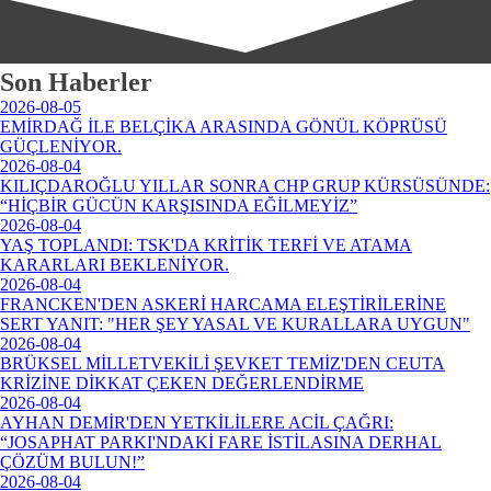
Son Haberler
2026-08-05
EMİRDAĞ İLE BELÇİKA ARASINDA GÖNÜL KÖPRÜSÜ
GÜÇLENİYOR.
2026-08-04
KILIÇDAROĞLU YILLAR SONRA CHP GRUP KÜRSÜSÜNDE:
“HİÇBİR GÜCÜN KARŞISINDA EĞİLMEYİZ”
2026-08-04
YAŞ TOPLANDI: TSK'DA KRİTİK TERFİ VE ATAMA
KARARLARI BEKLENİYOR.
2026-08-04
FRANCKEN'DEN ASKERİ HARCAMA ELEŞTİRİLERİNE
SERT YANIT: "HER ŞEY YASAL VE KURALLARA UYGUN"
2026-08-04
BRÜKSEL MİLLETVEKİLİ ŞEVKET TEMİZ'DEN CEUTA
KRİZİNE DİKKAT ÇEKEN DEĞERLENDİRME
2026-08-04
AYHAN DEMİR'DEN YETKİLİLERE ACİL ÇAĞRI:
“JOSAPHAT PARKI'NDAKİ FARE İSTİLASINA DERHAL
ÇÖZÜM BULUN!”
2026-08-04