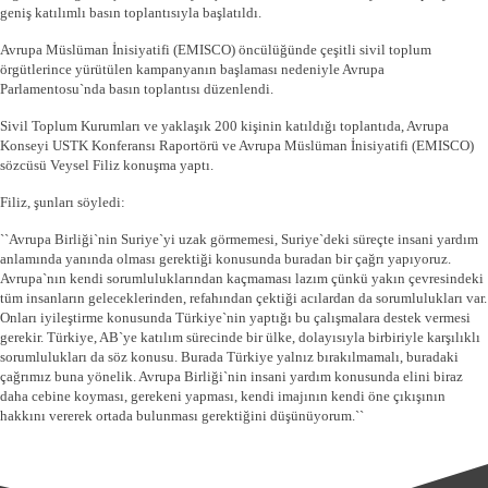
geniş katılımlı basın toplantısıyla başlatıldı.
Avrupa Müslüman İnisiyatifi (EMISCO) öncülüğünde çeşitli sivil toplum
örgütlerince yürütülen kampanyanın başlaması nedeniyle Avrupa
Parlamentosu`nda basın toplantısı düzenlendi.
Sivil Toplum Kurumları ve yaklaşık 200 kişinin katıldığı toplantıda, Avrupa
Konseyi USTK Konferansı Raportörü ve Avrupa Müslüman İnisiyatifi (EMISCO)
sözcüsü Veysel Filiz konuşma yaptı.
Filiz, şunları söyledi:
``Avrupa Birliği`nin Suriye`yi uzak görmemesi, Suriye`deki süreçte insani yardım
anlamında yanında olması gerektiği konusunda buradan bir çağrı yapıyoruz.
Avrupa`nın kendi sorumluluklarından kaçmaması lazım çünkü yakın çevresindeki
tüm insanların geleceklerinden, refahından çektiği acılardan da sorumlulukları var.
Onları iyileştirme konusunda Türkiye`nin yaptığı bu çalışmalara destek vermesi
gerekir. Türkiye, AB`ye katılım sürecinde bir ülke, dolayısıyla birbiriyle karşılıklı
sorumlulukları da söz konusu. Burada Türkiye yalnız bırakılmamalı, buradaki
çağrımız buna yönelik. Avrupa Birliği`nin insani yardım konusunda elini biraz
daha cebine koyması, gerekeni yapması, kendi imajının kendi öne çıkışının
hakkını vererek ortada bulunması gerektiğini düşünüyorum.``