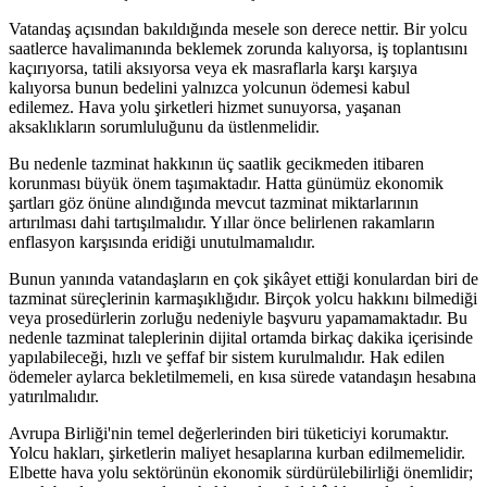
Vatandaş açısından bakıldığında mesele son derece nettir. Bir yolcu
saatlerce havalimanında beklemek zorunda kalıyorsa, iş toplantısını
kaçırıyorsa, tatili aksıyorsa veya ek masraflarla karşı karşıya
kalıyorsa bunun bedelini yalnızca yolcunun ödemesi kabul
edilemez. Hava yolu şirketleri hizmet sunuyorsa, yaşanan
aksaklıkların sorumluluğunu da üstlenmelidir.
Bu nedenle tazminat hakkının üç saatlik gecikmeden itibaren
korunması büyük önem taşımaktadır. Hatta günümüz ekonomik
şartları göz önüne alındığında mevcut tazminat miktarlarının
artırılması dahi tartışılmalıdır. Yıllar önce belirlenen rakamların
enflasyon karşısında eridiği unutulmamalıdır.
Bunun yanında vatandaşların en çok şikâyet ettiği konulardan biri de
tazminat süreçlerinin karmaşıklığıdır. Birçok yolcu hakkını bilmediği
veya prosedürlerin zorluğu nedeniyle başvuru yapamamaktadır. Bu
nedenle tazminat taleplerinin dijital ortamda birkaç dakika içerisinde
yapılabileceği, hızlı ve şeffaf bir sistem kurulmalıdır. Hak edilen
ödemeler aylarca bekletilmemeli, en kısa sürede vatandaşın hesabına
yatırılmalıdır.
Avrupa Birliği'nin temel değerlerinden biri tüketiciyi korumaktır.
Yolcu hakları, şirketlerin maliyet hesaplarına kurban edilmemelidir.
Elbette hava yolu sektörünün ekonomik sürdürülebilirliği önemlidir;