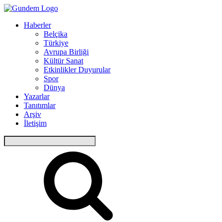
Haberler
Belçika
Türkiye
Avrupa Birliği
Kültür Sanat
Etkinlikler Duyurular
Spor
Dünya
Yazarlar
Tanıtımlar
Arşiv
İletişim
Arama: