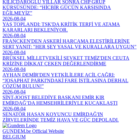
KILIÇDAROĞLU YILLAR SONRA CHP GRUP
KÜRSÜSÜNDE: “HİÇBİR GÜCÜN KARŞISINDA
EĞİLMEYİZ”
2026-08-04
YAŞ TOPLANDI: TSK'DA KRİTİK TERFİ VE ATAMA
KARARLARI BEKLENİYOR.
2026-08-04
FRANCKEN'DEN ASKERİ HARCAMA ELEŞTİRİLERİNE
SERT YANIT: "HER ŞEY YASAL VE KURALLARA UYGUN"
2026-08-04
BRÜKSEL MİLLETVEKİLİ ŞEVKET TEMİZ'DEN CEUTA
KRİZİNE DİKKAT ÇEKEN DEĞERLENDİRME
2026-08-04
AYHAN DEMİR'DEN YETKİLİLERE ACİL ÇAĞRI:
“JOSAPHAT PARKI'NDAKİ FARE İSTİLASINA DERHAL
ÇÖZÜM BULUN!”
2026-08-04
SİNT-JOOST BELEDİYE BAŞKANI EMİR KIR
EMİRDAĞ’DA HEMŞEHRİLERİYLE KUCAKLAŞTI
2026-08-04
SENATÖR HASAN KOYUNCU EMİRDAĞ'IN
ZİRVELERİNDE TEMİZ HAVA VE GÜÇ DEPOLADI.
GUNDEM.be Official Website
BELGIUM