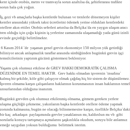
kent içinde otobüs, metro ve tramvayla sorun azaltılsa da, şehirlerarası trafikte
sorun hala çok yoğun.
İş, gezi vb amaçlarla başka kentlerde bulunan ve trenlerle dönemeyen kişiler
kentler arasındaki yüksek taksi ücretlerini ödemek yerine oldukları kentlerdeki
otellere akın ettiler. Otobüs seferleri artırılsa da Belçika`da en yaygın ulaşım aracı
tren olduğu için çoğu kişinin iş yerlerine zamanında ulaşamadığı yada günü izinli
evinde geçirdiği belirtilmekte.
6 Kasım 2014 `de yaşanan genel grevin ekonomiye 150 milyon yük getirdiği
biliniyor ancak anlaşmazlık taraflar arasında sürdüğünden bugünkü grevin işçi
temsilcilerinin yaptırım gücünü göstermesi bekleniyor.
Yaşamı çok olumsuz etkilese de GREV HAKKI DEMOKRATİK ÇALISMA
DÜZENİNDE EN TEMEL HAKTIR. Grev hakkı olmadan işverenin `insafına`
kalmış bir şekilde, köle gibi çalışıyor olmak çağdaş hiç bir sistem de düşünülemez.
İşveren olmama karşın çalışanların haklarının korunmasının insan haklarının temel
unsurlarından olduğuna inanırım.
Bugünkü grevden çok olumsuz etkilenmiş olmama, gitmem gereken yerlere
ulaşma güçlüğü çekmeme, yakınlarım başka kentlerde otellere ödeme yapmak
zorunda kalmasına, bugün ne olacağı bilinmemesine karşın, özellikle Belçika`daki
bir kaç arkadaşın paylaşımında grevler yasaklansın mı, kaldırılsın mı vb gibi
sorularla konuyu tartışmaya açmalarını şaşkınlıkla okudum, soruyu bile anlamsız
emeğe saygıdan yoksun bulduğumu belirtmek isterim.