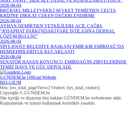
SERT YANIT: "HER ŞEY YASAL VE KURALLARA UYGUN"
2026-08-04
BRÜKSEL MİLLETVEKİLİ ŞEVKET TEMİZ'DEN CEUTA
KRİZİNE DİKKAT ÇEKEN DEĞERLENDİRME
2026-08-04
AYHAN DEMİR'DEN YETKİLİLERE ACİL ÇAĞRI:
“JOSAPHAT PARKI'NDAKİ FARE İSTİLASINA DERHAL
ÇÖZÜM BULUN!”
2026-08-04
SİNT-JOOST BELEDİYE BAŞKANI EMİR KIR EMİRDAĞ’DA
HEMŞEHRİLERİYLE KUCAKLAŞTI
2026-08-04
SENATÖR HASAN KOYUNCU EMİRDAĞ'IN ZİRVELERİNDE
TEMİZ HAVA VE GÜÇ DEPOLADI.
GUNDEM.be Official Website
BELGIUM
Hits: [srs_total_pageViews] Visitors: [srs_total_visitors]
Copyright © GUNDEM.be
Site içeriği ve dizaynın tüm hakları GÜNDEM.be websitesine aittir.
Kopyalamak ve izinsiz kullanmak kesinlikle yasaktır.