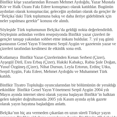
Binfikir köşe yazarlarından Ressam Mehmet Aydoğdu, Yazar Mustafa
Kör ve Halk Ozanı Fakı Edeer konuşmacı olarak katıldılar. Bugünün
aydınları olarak konuşmacılar, geleceğin aydınları olarak da gençler ile
“Belçika`daki Türk toplumuna bakış ve daha ileriye gidebilmek için
neler yapılması gerekir” konusu ele alındı.
Söyleşide Türk toplumunun Belçika’da geldiği nokta değerlendirildi.
Söyleşinin ardından verilen resepsiyonda Binfikir yazar çizerleri ile
gençler tanışıp yakından sohbet etme imkanı buldular. 7. yıl yaş günü
pastasının Genel Yayın Yönetmeni Serpil Aygün ve gazetenin yazar ve
çizerleri tarafından kesilmesi ile etkinlik sona erdi.
Kutlamaya Binfikir Yazar-Çizerlerinden Kenan Serbest (Çizer),
Ayşegül Diril, Esra Erbaş (Çizer), Hakiki Kabakçı, Rabia Şule Doğan,
Yusuf Özgüneş (Çizer), Nihat Dursun, Leyla Ertorun, Erdinç Utku,
Serpil Aygün, Fakı Edeer, Mehmet Aydoğdu ve Muhammet Türk
katıldı.
Binfikir Tiyatro Topluluğu oyuncularından bir bölümünün de yeraldığı
etkinlikte Binfikir Genel Yayın Yönetmeni Serpil Aygün 2004 yılı
Mayıs ayında internet sitesi olarak yayına başlayan Binfikir’in halktan
gelen talepler doğrultusunda 2005 yılı Kasım ayında aylık gazete
olarak yayın hayatına başladığını anlattı.
Belçika’nın hiç ara vermeden çıkarılan en uzun süreli Türkçe yayın