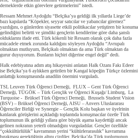
derneklerde etkin görevlere getirmelerini” istedi.
Ressam Mehmet Aydoğdu “Belçika’ya geldiği ilk yıllarda Liege’de
bazı kapılarda “Köpekler, seyyar satıcılar ve yabancılar giremez”
yazdığını, o günlerden siyasette etkili politikacılar yetiştiren bir konuma
gelindiğini belirtti ve şimdiki gençlerin kendilerine göre daha şanslı
olduklarını ifade etti. Türk kökenli bir Ressam olarak çok daha fazla
mücadele etmek zorunda kaldığını söyleyen Aydoğdu “Avrupalı
olmaktan mutluyum, Belçikalı olmaktan da ama Türk olmaktan da
gurur duyuyorum. Bunların hiçbiri diğerine engel değil” dedi.
Halk edebiyatına adım atış hikayesini anlatan Halk Ozanı Fakı Edeer
ise Belçika’ya 6 aylıkken getirilen bir Kangal köpeğin Türkçe özlemini
anlattığı konuşmasında anadilin önemini vurguladı.
TSL Leuven Türk Öğrenci Derneği, FLUX – Gent Türk Öğrenci
Derneği, TÜGÖK – Türk Gençlik ve Öğrenci Kuşağı/ Limburg, La
Turquoise - Brüksel Türk Öğrenci Derneği, Brussels Student Vision
(BSV) – Brüksel Öğrenci Derneği, AISU – Anvers Uluslararası
Öğrenciler Birliği ve Synergie – Gençlik Kolu başkan ve üyelrinin
katılarak görüşlerini açıkladığı toplantıda konuşmacılar özetle Türk
toplumunun ilk geldiği yıllara göre büyük aşama kaydettiği ancak
gelinen nokranın yeterli olmadığını vurguladılar. Gençler özellikle
“çokkültürlülük” kavramının yerini “kültürlerarasılık” kavramına
bırakması gerektiğinin altını çizdiler. Belçika’da Türk toplumunun