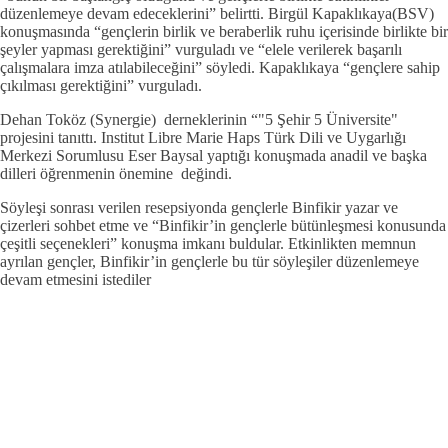
düzenlemeye devam edeceklerini” belirtti. Birgül Kapaklıkaya(BSV)
konuşmasında “gençlerin birlik ve beraberlik ruhu içerisinde birlikte bir
şeyler yapması gerektiğini” vurguladı ve “elele verilerek başarılı
çalışmalara imza atılabileceğini” söyledi. Kapaklıkaya “gençlere sahip
çıkılması gerektiğini” vurguladı.
Dehan Toköz (Synergie) derneklerinin “"5 Şehir 5 Üniversite"
projesini tanıttı. Institut Libre Marie Haps Türk Dili ve Uygarlığı
Merkezi Sorumlusu Eser Baysal yaptığı konuşmada anadil ve başka
dilleri öğrenmenin önemine değindi.
Söyleşi sonrası verilen resepsiyonda gençlerle Binfikir yazar ve
çizerleri sohbet etme ve “Binfikir’in gençlerle bütünleşmesi konusunda
çeşitli seçenekleri” konuşma imkanı buldular. Etkinlikten memnun
ayrılan gençler, Binfikir’in gençlerle bu tür söyleşiler düzenlemeye
devam etmesini istediler