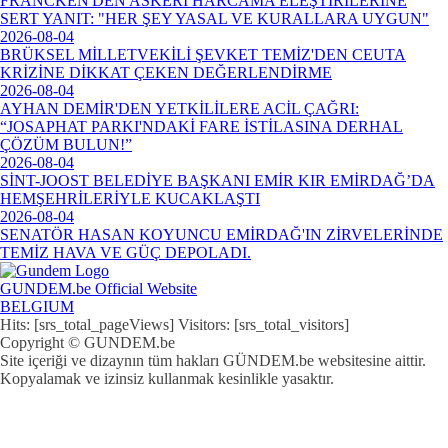
FRANCKEN'DEN ASKERİ HARCAMA ELEŞTİRİLERİNE
SERT YANIT: "HER ŞEY YASAL VE KURALLARA UYGUN"
2026-08-04
BRÜKSEL MİLLETVEKİLİ ŞEVKET TEMİZ'DEN CEUTA
KRİZİNE DİKKAT ÇEKEN DEĞERLENDİRME
2026-08-04
AYHAN DEMİR'DEN YETKİLİLERE ACİL ÇAĞRI:
“JOSAPHAT PARKI'NDAKİ FARE İSTİLASINA DERHAL
ÇÖZÜM BULUN!”
2026-08-04
SİNT-JOOST BELEDİYE BAŞKANI EMİR KIR EMİRDAĞ’DA
HEMŞEHRİLERİYLE KUCAKLAŞTI
2026-08-04
SENATÖR HASAN KOYUNCU EMİRDAĞ'IN ZİRVELERİNDE
TEMİZ HAVA VE GÜÇ DEPOLADI.
GUNDEM.be Official Website
BELGIUM
Hits: [srs_total_pageViews] Visitors: [srs_total_visitors]
Copyright © GUNDEM.be
Site içeriği ve dizaynın tüm hakları GÜNDEM.be websitesine aittir.
Kopyalamak ve izinsiz kullanmak kesinlikle yasaktır.