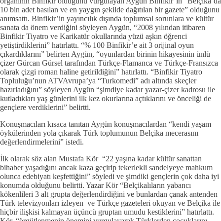
organının Binfikir olduğunu vurgulayan Aygün Binfikir’in “Belçika’da
10 bin adet basılan ve en yaygın şekilde dağıtılan bir gazete” olduğunu
anımsattı. Binfikir’in yayıncılık dışında toplumsal sorunlara ve kültür
sanata da önem verdiğini söyleyen Aygün, “2008 yılından itibaren
Binfikir Tiyatro ve Karikatür okullarında yüzü aşkın öğrenci
yetiştirdiklerini” hatırlattı. “% 100 Binfikir’e ait 3 orijinal oyun
çıkardıklarını” belirten Aygün, “oyunlardan birinin hikayesinin ünlü
çizer Gürcan Gürsel tarafından Türkçe-Flamanca ve Türkçe-Fransızca
olarak çizgi roman haline getirildiğini” hatırlattı. “Binfikir Tiyatro
Topluluğu’nun ATVAvrupa’ya “Turkomedi” adı altında skeçler
hazırladığını” söyleyen Aygün “şimdiye kadar yazar-çizer kadrosu ile
kutladıkları yaş günlerini ilk kez okurlarına açtıklarını ve önceliği de
gençlere verdiklerini” belirtti.
Konuşmacıları kısaca tanıtan Aygün konuşmacılardan “kendi yaşam
öykülerinden yola çıkarak Türk toplumunun Belçika mecerasını
değerlendirmelerini” istedi.
İlk olarak söz alan Mustafa Kör “22 yaşına kadar kültür sanattan
bihaber yaşadığını ancak kaza geçirip tekerlekli sandelyeye mahkum
olunca edebiyatı keşfettiğini” söyledi ve şimdiki gençlerin çok daha iyi
konumda olduğunu belirtti. Yazar Kör “Belçikalıların yabancı
kökenlileri 3 alt grupta değerlendirdiğini ve bunlardan çanak antenden
Türk televizyonları izleyen ve Türkçe gazeteleri okuyan ve Belçika ile
hiçbir ilişkisi kalmayan üçüncü gruptan umudu kestiklerini” hatırlattı.
Kör, “örgütlenmenin önemini vurgulayarak Türklerden çocuklarını