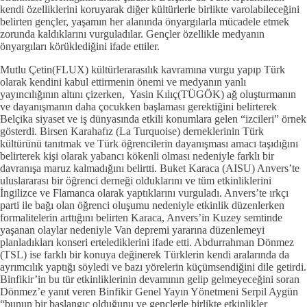
kendi özelliklerini koruyarak diğer kültürlerle birlikte varolabileceğini
belirten gençler, yaşamın her alanında önyargılarla mücadele etmek
zorunda kaldıklarını vurguladılar. Gençler özellikle medyanın
önyargıları körüklediğini ifade ettiler.
Mutlu Çetin(FLUX) kültürlerarasılık kavramına vurgu yapıp Türk
olarak kendini kabul ettirmenin önemi ve medyanın yanlı
yayıncılığının altını çizerken, Yasin Kılıç(TÜGÖK) ağ oluşturmanın
ve dayanışmanın daha çocukken başlaması gerektiğini belirterek
Belçika siyaset ve iş dünyasında etkili konumlara gelen “izcileri” örnek
gösterdi. Birsen Karahafız (La Turquoise) derneklerinin Türk
kültürünü tanıtmak ve Türk öğrencilerin dayanışması amacı taşıdığını
belirterek kişi olarak yabancı kökenli olması nedeniyle farklı bir
davranışa maruz kalmadığını belirtti. Buket Karaca (AISU) Anvers’te
uluslararası bir öğrenci derneği olduklarını ve tüm etkinliklerini
İngilizce ve Flamanca olarak yaptıklarını vurguladı. Anvers’te ırkçı
parti ile bağı olan öğrenci oluşumu nedeniyle etkinlik düzenlerken
formalitelerin arttığını belirten Karaca, Anvers’in Kuzey semtinde
yaşanan olaylar nedeniyle Van depremi yararına düzenlemeyi
planladıkları konseri ertelediklerini ifade etti. Abdurrahman Dönmez
(TSL) ise farklı bir konuya değinerek Türklerin kendi aralarında da
ayrımcılık yaptığı söyledi ve bazı yörelerin küçümsendiğini dile getirdi.
Binfikir’in bu tür etkinliklerinin devamının gelip gelmeyeceğini soran
Dönmez’e yanıt veren Binfikir Genel Yayın Yönetmeni Serpil Aygün
“bunun bir başlangıç olduğunu ve gençlerle birlikte etkinlikler