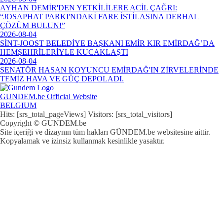
AYHAN DEMİR'DEN YETKİLİLERE ACİL ÇAĞRI:
“JOSAPHAT PARKI'NDAKİ FARE İSTİLASINA DERHAL
ÇÖZÜM BULUN!”
2026-08-04
SİNT-JOOST BELEDİYE BAŞKANI EMİR KIR EMİRDAĞ’DA
HEMŞEHRİLERİYLE KUCAKLAŞTI
2026-08-04
SENATÖR HASAN KOYUNCU EMİRDAĞ'IN ZİRVELERİNDE
TEMİZ HAVA VE GÜÇ DEPOLADI.
GUNDEM.be Official Website
BELGIUM
Hits: [srs_total_pageViews] Visitors: [srs_total_visitors]
Copyright © GUNDEM.be
Site içeriği ve dizaynın tüm hakları GÜNDEM.be websitesine aittir.
Kopyalamak ve izinsiz kullanmak kesinlikle yasaktır.