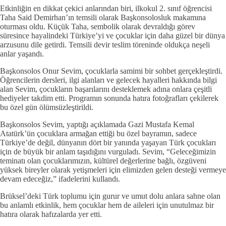
Etkinliğin en dikkat çekici anlarından biri, ilkokul 2. sınıf öğrencisi
Taha Said Demirhan’ın temsili olarak Başkonsolosluk makamına
oturması oldu. Küçük Taha, sembolik olarak devraldığı görev
süresince hayalindeki Türkiye’yi ve çocuklar için daha güzel bir dünya
arzusunu dile getirdi. Temsili devir teslim töreninde oldukça neşeli
anlar yaşandı.
Başkonsolos Onur Sevim, çocuklarla samimi bir sohbet gerçekleştirdi.
Öğrencilerin dersleri, ilgi alanları ve gelecek hayalleri hakkında bilgi
alan Sevim, çocukların başarılarını desteklemek adına onlara çeşitli
hediyeler takdim etti. Programın sonunda hatıra fotoğrafları çekilerek
bu özel gün ölümsüzleştirildi.
Başkonsolos Sevim, yaptığı açıklamada Gazi Mustafa Kemal
Atatürk’ün çocuklara armağan ettiği bu özel bayramın, sadece
Türkiye’de değil, dünyanın dört bir yanında yaşayan Türk çocukları
için de büyük bir anlam taşıdığını vurguladı. Sevim, “Geleceğimizin
teminatı olan çocuklarımızın, kültürel değerlerine bağlı, özgüveni
yüksek bireyler olarak yetişmeleri için elimizden gelen desteği vermeye
devam edeceğiz,” ifadelerini kullandı.
Brüksel’deki Türk toplumu için gurur ve umut dolu anlara sahne olan
bu anlamlı etkinlik, hem çocuklar hem de aileleri için unutulmaz bir
hatıra olarak hafızalarda yer etti.