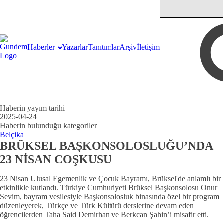
Haberler
Yazarlar
Tanıtımlar
Arşiv
İletişim
Haberin yayım tarihi
2025-04-24
Haberin bulunduğu kategoriler
Belçika
BRÜKSEL BAŞKONSOLOSLUĞU’NDA
23 NİSAN COŞKUSU
23 Nisan Ulusal Egemenlik ve Çocuk Bayramı, Brüksel'de anlamlı bir
etkinlikle kutlandı. Türkiye Cumhuriyeti Brüksel Başkonsolosu Onur
Sevim, bayram vesilesiyle Başkonsolosluk binasında özel bir program
düzenleyerek, Türkçe ve Türk Kültürü derslerine devam eden
öğrencilerden Taha Said Demirhan ve Berkcan Şahin’i misafir etti.