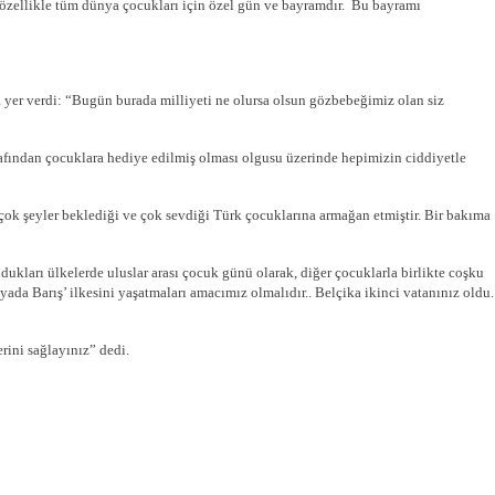
 özellikle tüm dünya çocukları için özel gün ve bayramdır. Bu bayramı
er verdi: “Bugün burada milliyeti ne olursa olsun gözbebeğimiz olan siz
afından çocuklara hediye edilmiş olması olgusu üzerinde hepimizin ciddiyetle
ok şeyler beklediği ve çok sevdiği Türk çocuklarına armağan etmiştir. Bir bakıma
ukları ülkelerde uluslar arası çocuk günü olarak, diğer çocuklarla birlikte coşku
yada Barış’ ilkesini yaşatmaları amacımız olmalıdır.. Belçika ikinci vatanınız oldu.
rini sağlayınız” dedi.