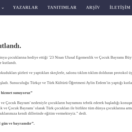
R
YAZARLAR
TANITIMLAR
ARŞIV
İLETIŞIM
tlandı.
nya çocuklarına hediye ettiği ’23 Nisan Ulusal Egemenlik ve Çocuk Bayramı Büyü
e kutlandı.
udukları şiirleri ve yaptıkları skeçlerle, salonu tıklım tıklım dolduran protokol üye
ladı. Sunuculuğu Türkçe ve Türk Kültürü Öğretmeni Aylin Erdem’in yaptığı kutlama
 hizmet sunuyoruz’’
 ve Çocuk Bayram’ nedeniyle çocukların bayramını tebrik ederek başladığı konuşm
ik ve Çocuk Bayramı’ olarak Türk çocukları ile birlikte tüm dünya çocuklarına arm
klarımıza kendi dillerinde eğitim vermekteyiz.” dedi.
l gün ve bayramdır’’.