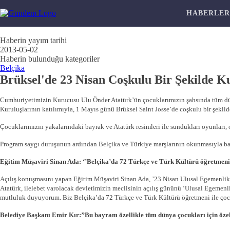
HABERLE
Haberin yayım tarihi
2013-05-02
Haberin bulunduğu kategoriler
Belçika
Brüksel'de 23 Nisan Coşkulu Bir Şekilde Ku
Cumhuriyetimizin Kurucusu Ulu Önder Atatürk’ün çocuklarımızın şahsında tüm dü
Kuruluşlarının katılımıyla, 1 Mayıs günü Brüksel Saint Josse’de coşkulu bir şekild
Çocuklarımızın yakalarındaki bayrak ve Atatürk resimleri ile sundukları oyunları, ok
Program saygı duruşunun ardından Belçika ve Türkiye marşlarının okunmasıyla baş
Eğitim Müşaviri Sinan Ada: ‘’Belçika’da 72 Türkçe ve Türk Kültürü öğretmeni
Açılış konuşmasını yapan Eğitim Müşaviri Sinan Ada, ’23 Nisan Ulusal Egemenlik
Atatürk, ilelebet varolacak devletimizin meclisinin açılış gününü ‘Ulusal Egemenl
mutluluk duyuyorum. Biz Belçika’da 72 Türkçe ve Türk Kültürü öğretmeni ile çocu
Belediye Başkanı Emir Kır:’’Bu bayram özellikle tüm dünya çocukları için öze