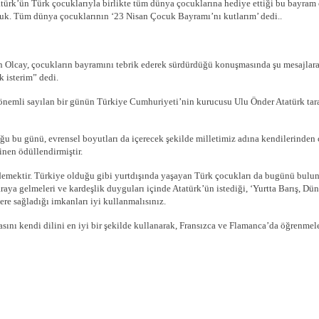
atürk’ün Türk çocuklarıyla birlikte tüm dünya çocuklarına hediye ettiği bu bayram
duk. Tüm dünya çocuklarının ‘23 Nisan Çocuk Bayramı’nı kutlarım’ dedi..
cay, çocukların bayramını tebrik ederek sürdürdüğü konuşmasında şu mesajlara y
 isterim” dedi.
e önemli sayılan bir günün Türkiye Cumhuriyeti’nin kurucusu Ulu Önder Atatürk tar
bu günü, evrensel boyutları da içerecek şekilde milletimiz adına kendilerinden ç
inen ödüllendirmiştir.
 demektir. Türkiye olduğu gibi yurtdışında yaşayan Türk çocukları da bugünü bulund
raya gelmeleri ve kardeşlik duyguları içinde Atatürk’ün istediği, ‘Yurtta Barış, Dün
re sağladığı imkanları iyi kullanmalısınız.
sını kendi dilini en iyi bir şekilde kullanarak, Fransızca ve Flamanca’da öğrenmele