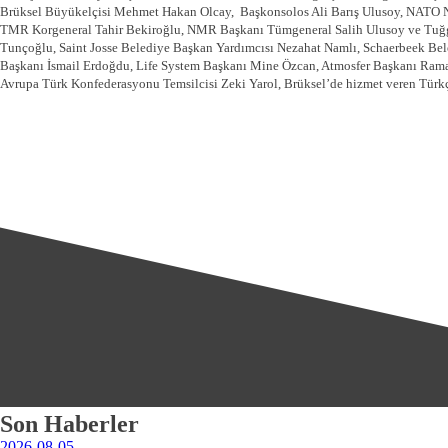
Brüksel Büyükelçisi Mehmet Hakan Olcay, Başkonsolos Ali Barış Ulusoy, NATO 
TMR Korgeneral Tahir Bekiroğlu, NMR Başkanı Tümgeneral Salih Ulusoy ve Tuğge
Tunçoğlu, Saint Josse Belediye Başkan Yardımcısı Nezahat Namlı, Schaerbeek Bele
Başkanı İsmail Erdoğdu, Life System Başkanı Mine Özcan, Atmosfer Başkanı Rama
Avrupa Türk Konfederasyonu Temsilcisi Zeki Yarol, Brüksel’de hizmet veren Türkçe 
Son Haberler
2026-08-05