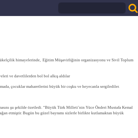
kelçilik himayelerinde, Eğitim Müşavirliğinin organizasyonu ve Sivil Toplum
leri ve davetlilerden bol bol alkış aldılar
da, çocuklar maharetlerini büyük bir coşku ve heyecanla sergilediler.
asını şu şekilde özetledi. “Büyük Türk Milleti’nin Yüce Önderi Mustafa Kemal
ağan etmiştir. Bugün bu güzel bayramı sizlerle birlikte kutlamaktan büyük