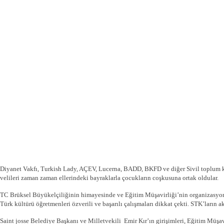
Diyanet Vakfı, Turkish Lady, AÇEV, Lucerna, BADD, BKFD ve diğer Sivil toplum kurul
velileri zaman zaman ellerindeki bayraklarla çocukların coşkusuna ortak oldular.
TC Brüksel Büyükelçiliğinin himayesinde ve Eğitim Müşavirliği’nin organizasyonu
Türk kültürü öğretmenleri özverili ve başarılı çalışmaları dikkat çekti. STK’ların ak
Saint josse Belediye Başkanı ve Milletvekili Emir Kır’ın girişimleri, Eğitim Müş