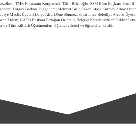
Nezdinde TMR Komutanı Korgeneral, Tahir Bekiroğlu, SSM Büro Başkanı Emekli 
neral Turgay Balkan Tuğgeneral Mehmet Bilir, Askeri Ataşe Kurmay Albay Ömer F
diye Meclis Üyeleri Derya Alıc, Döne Sönmez, Saint Josse Belediye Meclis Üyesi, 
zan Erdem, BADD Başkanı Erdoğan Öztemur, Belçika Karadenizliler Folklor Derne
ve Türk Kültürü Öğretmenleri, öğrenci aileleri ve öğrenciler katıldı.