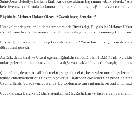
Saint-Josse Belediye Başkanı Emir Kır’da çocukların bayramını tebrik ederek, “At
belediyemiz sınırlarında kutlanmasından ve sizleri burada ağırlamaktan onur duy
Büyükelçi Mehmet Hakan Olcay: “Çocuk barış demektir”
Himayelerinde yapılan kutlama programında Büyükelçi, Büyükelçi Mehmet Hakan Ol
çocuklarımızla sizin bayramınızı kutlamaktan duyduğumuz memnuniyeti belirtmek
Büyükelçi Olcay sözlerine şu şekilde devam etti: “Yakın tarihimiz için son derec
düşünmesi gerekir.
Atatürk, demokrasi ve Ulusal egemenliğimizin sembolü olan T.B.M.M’nin kurulduğu 
onları gelecekte ülkelerine ve tüm insanlığa yapacakları hizmetler karşılığında peş
Çocuk barış demektir, saflık demektir, sevgi demektir, her şeyden önce de gelecek
içinde kutlamaktadırlar. Dünyanın çeşitli uluslarından çocukların 23 Nisan’da bir a
Uzun yıllardır burada yaşıyorsunuz. Bu topluma uyum sağlamalı, bu toplumun sizle
Çocuklarınızı Belçika Eğitim sisteminin sağladığı imkan ve fırsatlardan yararlanma