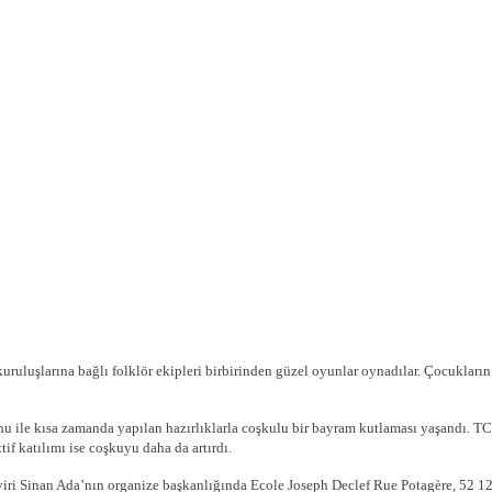
uşlarına bağlı folklör ekipleri birbirinden güzel oyunlar oynadılar. Çocukların su
 ile kısa zamanda yapılan hazırlıklarla coşkulu bir bayram kutlaması yaşandı. T
tif katılımı ise coşkuyu daha da artırdı.
aviri Sinan Ada’nın organize başkanlığında Ecole Joseph Declef Rue Potagère, 52 