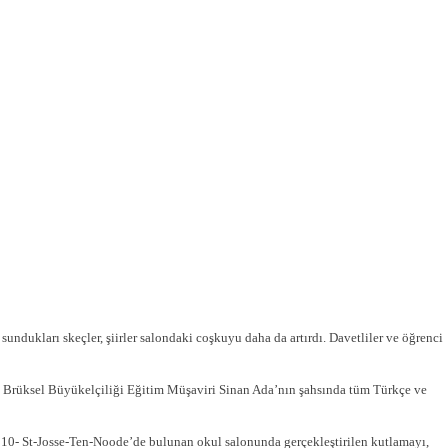
ndukları skeçler, şiirler salondaki coşkuyu daha da artırdı. Davetliler ve öğrenci
C Brüksel Büyükelçiliği Eğitim Müşaviri Sinan Ada’nın şahsında tüm Türkçe ve
1210- St-Josse-Ten-Noode’de bulunan okul salonunda gerçekleştirilen kutlamayı,