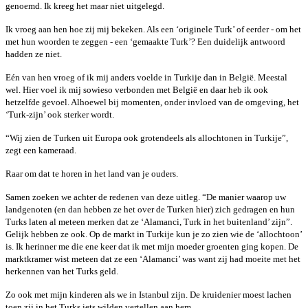
genoemd. Ik kreeg het maar niet uitgelegd.
Ik vroeg aan hen hoe zij mij bekeken. Als een ‘originele Turk’ of eerder - om het
met hun woorden te zeggen - een ‘gemaakte Turk’? Een duidelijk antwoord
hadden ze niet.
Eén van hen vroeg of ik mij anders voelde in Turkije dan in België. Meestal
wel. Hier voel ik mij sowieso verbonden met België en daar heb ik ook
hetzelfde gevoel. Alhoewel bij momenten, onder invloed van de omgeving, het
‘Turk-zijn’ ook sterker wordt.
“Wij zien de Turken uit Europa ook grotendeels als allochtonen in Turkije”,
zegt een kameraad.
Raar om dat te horen in het land van je ouders.
Samen zoeken we achter de redenen van deze uitleg. “De manier waarop uw
landgenoten (en dan hebben ze het over de Turken hier) zich gedragen en hun
Turks laten al meteen merken dat ze ‘Alamanci, Turk in het buitenland’ zijn”.
Gelijk hebben ze ook. Op de markt in Turkije kun je zo zien wie de ‘allochtoon’
is. Ik herinner me die ene keer dat ik met mijn moeder groenten ging kopen. De
marktkramer wist meteen dat ze een ‘Alamanci’ was want zij had moeite met het
herkennen van het Turks geld.
Zo ook met mijn kinderen als we in Istanbul zijn. De kruidenier moest lachen
toen zij in het Turks iets wilden vertellen aan hem.