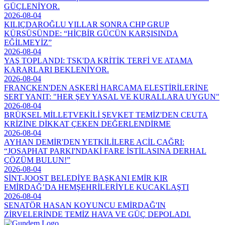
GÜÇLENİYOR.
2026-08-04
KILIÇDAROĞLU YILLAR SONRA CHP GRUP
KÜRSÜSÜNDE: “HİÇBİR GÜCÜN KARŞISINDA
EĞİLMEYİZ”
2026-08-04
YAŞ TOPLANDI: TSK'DA KRİTİK TERFİ VE ATAMA
KARARLARI BEKLENİYOR.
2026-08-04
FRANCKEN'DEN ASKERİ HARCAMA ELEŞTİRİLERİNE
SERT YANIT: "HER ŞEY YASAL VE KURALLARA UYGUN"
2026-08-04
BRÜKSEL MİLLETVEKİLİ ŞEVKET TEMİZ'DEN CEUTA
KRİZİNE DİKKAT ÇEKEN DEĞERLENDİRME
2026-08-04
AYHAN DEMİR'DEN YETKİLİLERE ACİL ÇAĞRI:
“JOSAPHAT PARKI'NDAKİ FARE İSTİLASINA DERHAL
ÇÖZÜM BULUN!”
2026-08-04
SİNT-JOOST BELEDİYE BAŞKANI EMİR KIR
EMİRDAĞ’DA HEMŞEHRİLERİYLE KUCAKLAŞTI
2026-08-04
SENATÖR HASAN KOYUNCU EMİRDAĞ'IN
ZİRVELERİNDE TEMİZ HAVA VE GÜÇ DEPOLADI.