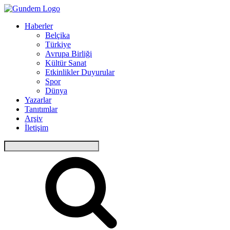
Haberler
Belçika
Türkiye
Avrupa Birliği
Kültür Sanat
Etkinlikler Duyurular
Spor
Dünya
Yazarlar
Tanıtımlar
Arşiv
İletişim
Arama: