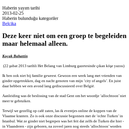
Haberin yayım tarihi
2013-02-25
Haberin bulunduğu kategoriler
Belçika
Deze keer niet om een groep te begeleiden
maar helemaal alleen.
Koçak Bahattin
(22 şubat 2013 tarihli Het Belang van Limburg gazetesinde çıkan köşe yazısı)
Ik ben ook niet bij familie geweest. Gewoon een week lang met vrienden van
ginder opgetrokken, dag en nacht genoten van mijn ‘city of angels’. En juist
daar hebben we een avond lang gediscussieerd over België.
Aanleiding was de beslissing van de stad Gent om het woordje ‘allochtoon’ niet
meer te gebruiken.
Terwijl we gezellig op café zaten, las ik eventjes online de koppen van de
Vlaamse kranten. Zo is ook onze discussie begonnen met de ‘echte Turken’ in
Istanbul. Wat ze ginder niet begrepen was het feit dat zelfs de Turken die hier -
in Vlaanderen - zijn geboren, na zoveel jaren nog steeds ‘allochtoon’ worden