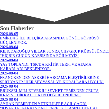
Son Haberler
2026-08-05
EMİRDAĞ İLE BELÇİKA ARASINDA GÖNÜL KÖPRÜSÜ
GÜÇLENİYOR.
2026-08-04
KILIÇDAROĞLU YILLAR SONRA CHP GRUP KÜRSÜSÜNDE:
“HİÇBİR GÜCÜN KARŞISINDA EĞİLMEYİZ”
2026-08-04
YAŞ TOPLANDI: TSK'DA KRİTİK TERFİ VE ATAMA
KARARLARI BEKLENİYOR.
2026-08-04
FRANCKEN'DEN ASKERİ HARCAMA ELEŞTİRİLERİNE
SERT YANIT: "HER ŞEY YASAL VE KURALLARA UYGUN"
2026-08-04
BRÜKSEL MİLLETVEKİLİ ŞEVKET TEMİZ'DEN CEUTA
KRİZİNE DİKKAT ÇEKEN DEĞERLENDİRME
2026-08-04
AYHAN DEMİR'DEN YETKİLİLERE ACİL ÇAĞRI:
“JOSAPHAT PARKI'NDAKİ FARE İSTİLASINA DERHAL