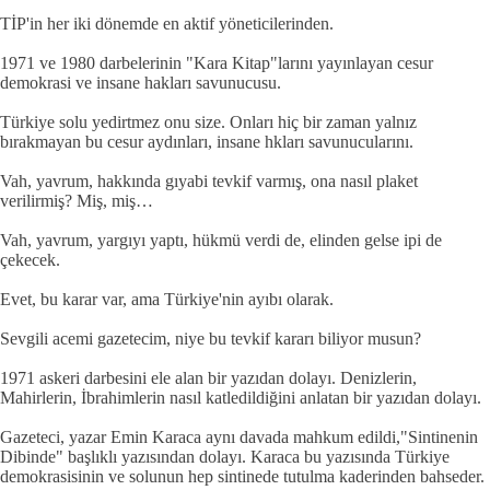
TİP'in her iki dönemde en aktif yöneticilerinden.
1971 ve 1980 darbelerinin "Kara Kitap"larını yayınlayan cesur
demokrasi ve insane hakları savunucusu.
Türkiye solu yedirtmez onu size. Onları hiç bir zaman yalnız
bırakmayan bu cesur aydınları, insane hkları savunucularını.
Vah, yavrum, hakkında gıyabi tevkif varmış, ona nasıl plaket
verilirmiş? Miş, miş…
Vah, yavrum, yargıyı yaptı, hükmü verdi de, elinden gelse ipi de
çekecek.
Evet, bu karar var, ama Türkiye'nin ayıbı olarak.
Sevgili acemi gazetecim, niye bu tevkif kararı biliyor musun?
1971 askeri darbesini ele alan bir yazıdan dolayı. Denizlerin,
Mahirlerin, İbrahimlerin nasıl katledildiğini anlatan bir yazıdan dolayı.
Gazeteci, yazar Emin Karaca aynı davada mahkum edildi,"Sintinenin
Dibinde" başlıklı yazısından dolayı. Karaca bu yazısında Türkiye
demokrasisinin ve solunun hep sintinede tutulma kaderinden bahseder.