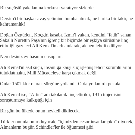
Bir suçüstü yakalanma korkusu yaratıyor sizlerde.
Dersim'i bir başka savaş yetimine bombalatmak, ne harika bir fakir, ne
kahramanlık!
Doğan Özgüden, Koçgiri kasabı. İzmir'i yakan, kendini "fatih" sanan
Sakallı Nurettin Paşa'nın iğrenç bir biçimde bir eşkiya sürüsüne linç
ettirdiği gazeteci Ali Kemal'in adı anılarak, alenen tehdit ediliyor.
Neredesiniz ey basın mensupları.
Ali Kemal'in asıl suçu, insanlığa karşı suç işlemiş tehcir sorumlularını
tutuklatmaktı, Milli Mücadeleye karşı çıkmak değil.
Onlar 150'likler olarak sürgüne yollandı. O da yollanırdı pekala.
Ali Kemal ise, "Artin" adı takılarak linç ettirildi, 1915 trajedisini
soruşturmaya kalkıştığı için
Bir gün bu ülkede onun heykeli dikilecek.
Türkler onunla onur duyacak, "içimizden cesur insanlar çıktı" diyerek,
Almanların bugün Schindler'ler ile öğünmesi gibi.