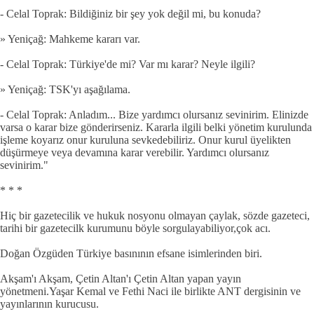
- Celal Toprak: Bildiğiniz bir şey yok değil mi, bu konuda?
» Yeniçağ: Mahkeme kararı var.
- Celal Toprak: Türkiye'de mi? Var mı karar? Neyle ilgili?
» Yeniçağ: TSK'yı aşağılama.
- Celal Toprak: Anladım... Bize yardımcı olursanız sevinirim. Elinizde
varsa o karar bize gönderirseniz. Kararla ilgili belki yönetim kurulunda
işleme koyarız onur kuruluna sevkedebiliriz. Onur kurul üyelikten
düşürmeye veya devamına karar verebilir. Yardımcı olursanız
sevinirim."
* * *
Hiç bir gazetecilik ve hukuk nosyonu olmayan çaylak, sözde gazeteci,
tarihi bir gazetecilk kurumunu böyle sorgulayabiliyor,çok acı.
Doğan Özgüden Türkiye basınının efsane isimlerinden biri.
Akşam'ı Akşam, Çetin Altan'ı Çetin Altan yapan yayın
yönetmeni.Yaşar Kemal ve Fethi Naci ile birlikte ANT dergisinin ve
yayınlarının kurucusu.