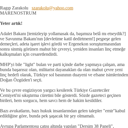
Ragıp Zarakolu
szarakolu@yahoo.com
MARENOSTRUM
Yeter artık!
Adalet Bakanı [temizleyip yollamasak da, başımıza belâ mı etseydik?]
ve Savunma Bakanı'nın [devletime katil dedirtmem!] peşpeşe gelen
demeçleri, adeta işaret işlevi gördü ve Ergenekon soruşturmasından
sonra sinmiş görünen mahut bir çevreyi, yeniden insanları linç etmeğe
kalkışmaları için cesaretlendirdi.
MHP'yi bile "light" bulan ve parti içinde darbe yapmaya çalışan, ama
bunda başarısız olan, militarist dayanakları da olan mahut çevre yeni
linç hedefi olarak, Türkiye sol basınının duayeni ve efsane isimlerinden
Doğan Özgüden'i seçti.
Ve bu çevre engizisyon yargıcı kesilerek Türkiye Gazeteciler
Cemiyeti'ni sıkıştırma cüretini bile gösterdi. Sözde gazeteci geçinen
birileri, hem sorgucu, hem savcı hem de hakim kesildiler.
Bazı avukatların, bazı hukuk insanlarından gelen talepler "emir"kabul
edildiğine göre, bunda pek şaşacak bir şey olmamalı.
Avrupa Parlamentosu çatısı altında yapılan "Dersim 38 Paneli",