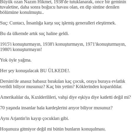
Büyük ozan Nazım Hikmet, 1938'de tutuklanarak, once bir geminin
tuvaletine, daha sonra boğucu havası olan, en dip sintine denilen
bölümüne konulmuştu..
Suç: Cuntacı, İnsanlığa karşı suç işlemiş generalleri eleştirmek.
Bu da ülkemde artık suç haline geldi.
1915'i konuşturmayın, 1938'i konuşturmayın, 1971'ikonuşturmayın,
1980'i konuşturmayın!
Yok öyle yağma.
Her şey konuşulacak BU ÜLKEDE!.
Dersim'de anasız babasız bırakılan kaç çocuk, oraya buraya evlatlık
verildi biliyor musunuz? Kaç bin yetim? Köklerinden koparıldılar.
Amerikalılar da, Kızılderilileri, vahşi diye eşkiya diye katletti değil mi?
70 yaşında insanlar hala kardeşlerini arıyor biliyor musunuz?
Aynı Arjantin'in kayıp çocukları gibi.
Hoşunuza gitmiyor değil mi bütün bunların konuşulması.