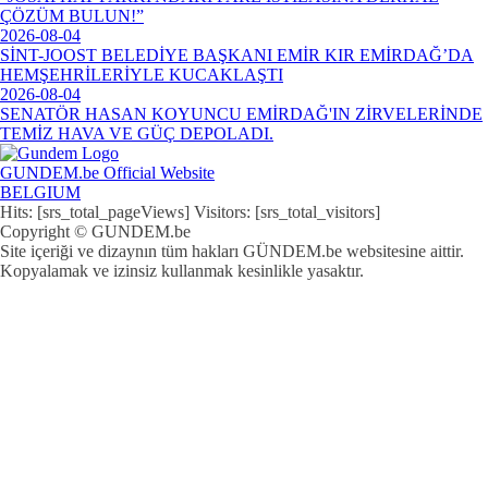
ÇÖZÜM BULUN!”
2026-08-04
SİNT-JOOST BELEDİYE BAŞKANI EMİR KIR EMİRDAĞ’DA
HEMŞEHRİLERİYLE KUCAKLAŞTI
2026-08-04
SENATÖR HASAN KOYUNCU EMİRDAĞ'IN ZİRVELERİNDE
TEMİZ HAVA VE GÜÇ DEPOLADI.
GUNDEM.be Official Website
BELGIUM
Hits: [srs_total_pageViews] Visitors: [srs_total_visitors]
Copyright © GUNDEM.be
Site içeriği ve dizaynın tüm hakları GÜNDEM.be websitesine aittir.
Kopyalamak ve izinsiz kullanmak kesinlikle yasaktır.