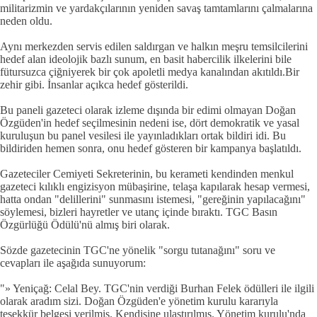
militarizmin ve yardakçılarının yeniden savaş tamtamlarını çalmalarına
neden oldu.
Aynı merkezden servis edilen saldırgan ve halkın meşru temsilcilerini
hedef alan ideolojik bazlı sunum, en basit habercilik ilkelerini bile
fütursuzca çiğniyerek bir çok apoletli medya kanalından akıtıldı.Bir
zehir gibi. İnsanlar açıkca hedef gösterildi.
Bu paneli gazeteci olarak izleme dışında bir edimi olmayan Doğan
Özgüden'in hedef seçilmesinin nedeni ise, dört demokratik ve yasal
kuruluşun bu panel vesilesi ile yayınladıkları ortak bildiri idi. Bu
bildiriden hemen sonra, onu hedef gösteren bir kampanya başlatıldı.
Gazeteciler Cemiyeti Sekreterinin, bu kerameti kendinden menkul
gazeteci kılıklı engizisyon mübaşirine, telaşa kapılarak hesap vermesi,
hatta ondan "delillerini" sunmasını istemesi, "gereğinin yapılacağını"
söylemesi, bizleri hayretler ve utanç içinde bıraktı. TGC Basın
Özgürlüğü Ödülü'nü almış biri olarak.
Sözde gazetecinin TGC'ne yönelik "sorgu tutanağını" soru ve
cevapları ile aşağıda sunuyorum:
"» Yeniçağ: Celal Bey. TGC'nin verdiği Burhan Felek ödülleri ile ilgili
olarak aradım sizi. Doğan Özgüden'e yönetim kurulu kararıyla
teşekkür belgesi verilmiş. Kendisine ulaştırılmış. Yönetim kurulu'nda