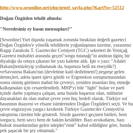
http://www.sesonline.net/php/genel_sayfa.php?KartNo=52512
Doğan Özgüden tehdit altında:
"Neredesiniz ey basın mensupları?"
[Sesonline] Yurt dışında yaşamak zorunda bırakılan değerli gazeteci
Doğan Özgüden'e yönelik tehditlerin yoğunlaşması üzerine, yazarımız
Ragıp Zarakolu T. Gazeteciler Cemiyeti (TGC) sekreteri ile Yeniçağ
Gazetesi muhabiri arasında geçen"sorgu tutanağı"nı andıran ilginç bir
diyaloğu da ortaya çıkaran bir yazı kaleme aldı. İşte o yazı: "Adalet
Bakanı[temizleyip yollamasak da, başımıza belâ mı etseydik?]
veSavunma Bakanı'nın [devletime katil dedirtmem!] peşpeşe gelen
demeçleri, adeta işaret işlevi gördü ve Ergenekon soruşturmasından
sonra sinmiş görünen mahut bir çevreyi, yeniden insanları linç etmeğe
kalkışmaları için cesaretlendirdi. MHP'yi bile "light" bulan ve parti
içinde darbe yapmaya çalışan, ama bunda başarısız olan, militarist
dayanakları da olan mahut çevre yeni linç hedefi olarak, Türkiye sol
basınının duayeni ve efsane isimlerinden Doğan Özgüden'i seçti. Ve bu
çevre engizisyon yargıcı kesilerek Türkiye Gazeteciler Cemiyeti'ni
sıkıştırma cüretini bile gösterdi. Sözde gazeteci geçinen birileri, hem
sorgucu, hem savcı hem de hakim kesildiler. Bazı avukatların, bazı
hukuk insanlarından gelen talepler"emir" kabul edildiğine göre, bunda
pek şaşacak bir şey olmamalı."