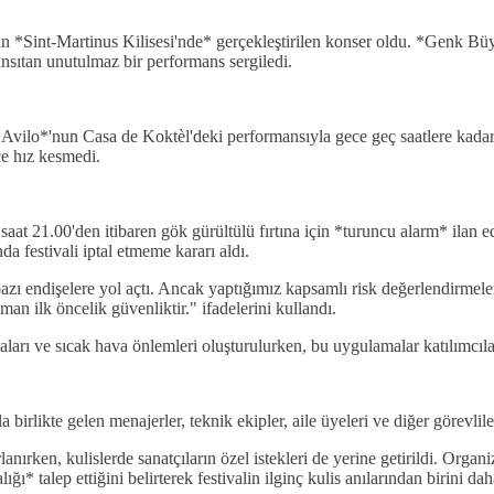
ıkan *Sint-Martinus Kilisesi'nde* gerçekleştirilen konser oldu. *Genk Bü
nsıtan unutulmaz bir performans sergiledi.
vilo*'nun Casa de Koktèl'deki performansıyla gece geç saatlere kadar
ce hız kesmedi.
aat 21.00'den itibaren gök gürültülü fırtına için *turuncu alarm* ilan
a festivali iptal etmeme kararı aldı.
 endişelere yol açtı. Ancak yaptığımız kapsamlı risk değerlendirmeler
n ilk öncelik güvenliktir." ifadelerini kullandı.
ktaları ve sıcak hava önlemleri oluşturulurken, bu uygulamalar katılımcıl
 birlikte gelen menajerler, teknik ekipler, aile üyeleri ve diğer görevlile
nırken, kulislerde sanatçıların özel istekleri de yerine getirildi. Orga
* talep ettiğini belirterek festivalin ilginç kulis anılarından birini dah