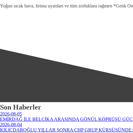
Yoğun sıcak hava, fırtına uyarıları ve tüm zorluklara rağmen *Genk On
Son Haberler
2026-08-05
EMİRDAĞ İLE BELÇİKA ARASINDA GÖNÜL KÖPRÜSÜ GÜÇ
2026-08-04
KILIÇDAROĞLU YILLAR SONRA CHP GRUP KÜRSÜSÜNDE: 