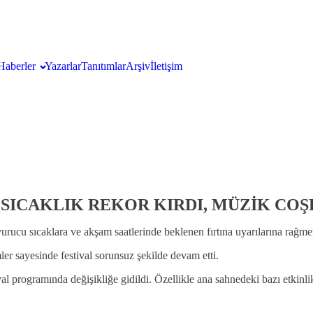
Haberler
Yazarlar
Tanıtımlar
Arşiv
İletişim
 SICAKLIK REKOR KIRDI, MÜZİK CO
rucu sıcaklara ve akşam saatlerinde beklenen fırtına uyarılarına rağm
er sayesinde festival sorunsuz şekilde devam etti.
tival programında değişikliğe gidildi. Özellikle ana sahnedeki bazı etki