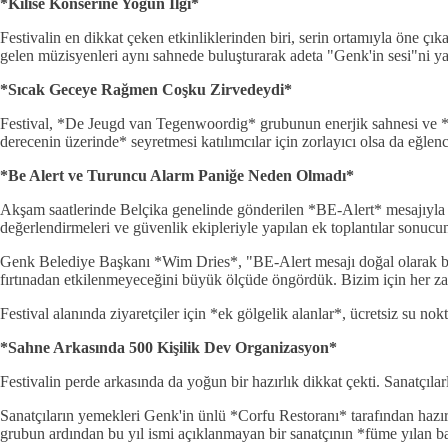
*Kilise Konserine Yoğun İlgi*
Festivalin en dikkat çeken etkinliklerinden biri, serin ortamıyla öne ç
gelen müzisyenleri aynı sahnede buluşturarak adeta "Genk'in sesi"ni ya
*Sıcak Geceye Rağmen Coşku Zirvedeydi*
Festival, *De Jeugd van Tegenwoordig* grubunun enerjik sahnesi ve *A
derecenin üzerinde* seyretmesi katılımcılar için zorlayıcı olsa da eğlen
*Be Alert ve Turuncu Alarm Paniğe Neden Olmadı*
Akşam saatlerinde Belçika genelinde gönderilen *BE-Alert* mesajıyla s
değerlendirmeleri ve güvenlik ekipleriyle yapılan ek toplantılar sonucund
Genk Belediye Başkanı *Wim Dries*, "BE-Alert mesajı doğal olarak bazı
fırtınadan etkilenmeyeceğini büyük ölçüde öngördük. Bizim için her zama
Festival alanında ziyaretçiler için *ek gölgelik alanlar*, ücretsiz su no
*Sahne Arkasında 500 Kişilik Dev Organizasyon*
Festivalin perde arkasında da yoğun bir hazırlık dikkat çekti. Sanatçılarla
Sanatçıların yemekleri Genk'in ünlü *Corfu Restoranı* tarafından hazırla
grubun ardından bu yıl ismi açıklanmayan bir sanatçının *füme yılan balığı