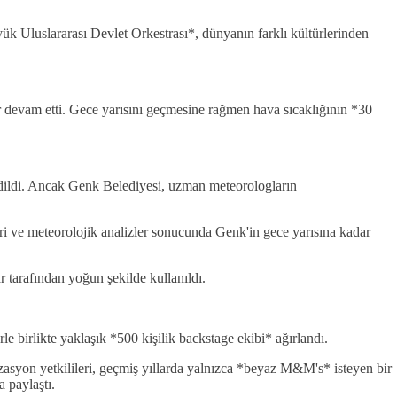
yük Uluslararası Devlet Orkestrası*, dünyanın farklı kültürlerinden
 devam etti. Gece yarısını geçmesine rağmen hava sıcaklığının *30
 edildi. Ancak Genk Belediyesi, uzman meteorologların
i ve meteorolojik analizler sonucunda Genk'in gece yarısına kadar
ar tarafından yoğun şekilde kullanıldı.
rle birlikte yaklaşık *500 kişilik backstage ekibi* ağırlandı.
nizasyon yetkilileri, geçmiş yıllarda yalnızca *beyaz M&M's* isteyen bir
a paylaştı.