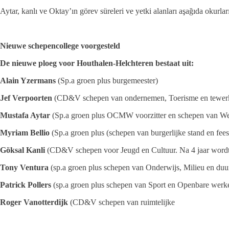
Aytar, kanlı ve Oktay’ın görev süreleri ve yetki alanları aşağıda okurla
Nieuwe schepencollege voorgesteld
De nieuwe ploeg voor Houthalen-Helchteren bestaat uit:
Alain Yzermans
(Sp.a groen plus burgemeester)
Jef Verpoorten
(CD&V schepen van ondernemen, Toerisme en tewerks
Mustafa Aytar
(Sp.a groen plus OCMW voorzitter en schepen van We
Myriam Bellio
(Sp.a groen plus (schepen van burgerlijke stand en fees
Göksal Kanli
(CD&V schepen voor Jeugd en Cultuur. Na 4 jaar wordt 
Tony Ventura
(sp.a groen plus schepen van Onderwijs, Milieu en duur
Patrick Pollers
(sp.a groen plus schepen van Sport en Openbare werke
Roger Vanotterdijk
(CD&V schepen van ruimtelijke