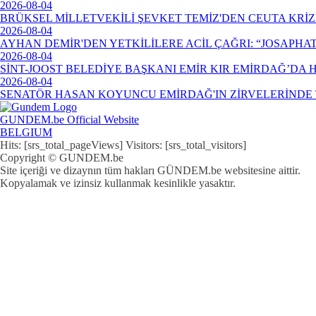
2026-08-04
BRÜKSEL MİLLETVEKİLİ ŞEVKET TEMİZ'DEN CEUTA KRİ
2026-08-04
AYHAN DEMİR'DEN YETKİLİLERE ACİL ÇAĞRI: “JOSAPHA
2026-08-04
SİNT-JOOST BELEDİYE BAŞKANI EMİR KIR EMİRDAĞ’DA
2026-08-04
SENATÖR HASAN KOYUNCU EMİRDAĞ'IN ZİRVELERİNDE 
GUNDEM.be Official Website
BELGIUM
Hits: [srs_total_pageViews] Visitors: [srs_total_visitors]
Copyright © GUNDEM.be
Site içeriği ve dizaynın tüm hakları GÜNDEM.be websitesine aittir.
Kopyalamak ve izinsiz kullanmak kesinlikle yasaktır.