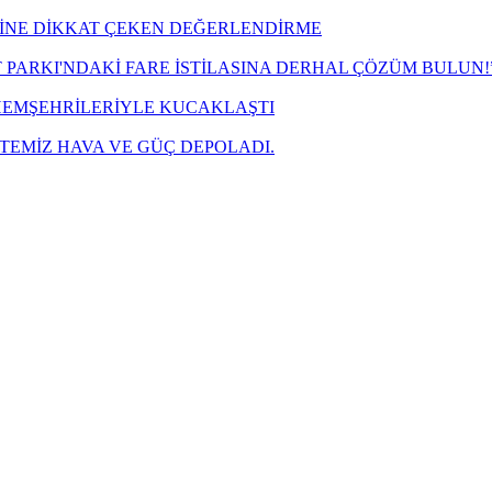
ZİNE DİKKAT ÇEKEN DEĞERLENDİRME
T PARKI'NDAKİ FARE İSTİLASINA DERHAL ÇÖZÜM BULUN!
 HEMŞEHRİLERİYLE KUCAKLAŞTI
TEMİZ HAVA VE GÜÇ DEPOLADI.