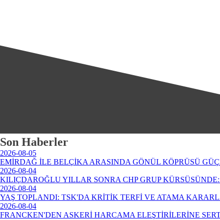
Son Haberler
2026-08-05
EMİRDAĞ İLE BELÇİKA ARASINDA GÖNÜL KÖPRÜSÜ GÜÇ
2026-08-04
KILIÇDAROĞLU YILLAR SONRA CHP GRUP KÜRSÜSÜNDE: 
2026-08-04
YAŞ TOPLANDI: TSK'DA KRİTİK TERFİ VE ATAMA KARAR
2026-08-04
FRANCKEN'DEN ASKERİ HARCAMA ELEŞTİRİLERİNE SERT