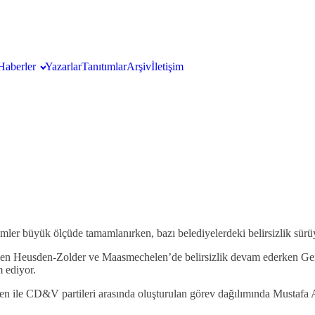
Haberler
Yazarlar
Tanıtımlar
Arşiv
İletişim
mler büyük ölçüde tamamlanırken, bazı belediyelerdeki belirsizlik sürü
en Heusden-Zolder ve Maasmechelen’de belirsizlik devam ederken Gen
m ediyor.
oen ile CD&V partileri arasında oluşturulan görev dağılımında Must