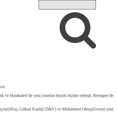
yor.
k ve Houthalen’de yeni yönetim büyük ölçüde netleşti. Beringen’de
afa Aytar(SP.a), Göksal Kanlı(CD&V) ve Muhammet Oktay(Groen) yeni