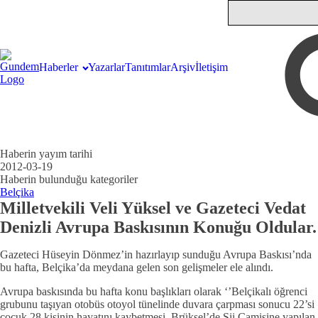
Haberler
Yazarlar
Tanıtımlar
Arşiv
İletişim
Haberin yayım tarihi
2012-03-19
Haberin bulunduğu kategoriler
Belçika
Milletvekili Veli Yüksel ve Gazeteci Vedat
Denizli Avrupa Baskısının Konuğu Oldular.
Gazeteci Hüseyin Dönmez’in hazırlayıp sunduğu Avrupa Baskısı’nda
bu hafta, Belçika’da meydana gelen son gelişmeler ele alındı.
Avrupa baskısında bu hafta konu başlıkları olarak ‘’Belçikalı öğrenci
grubunu taşıyan otobüs otoyol tünelinde duvara çarpması sonucu 22’si
çocuk 28 kişinin hayatını kaybetmesi, Brüksel’de Şii Camisine yapılan