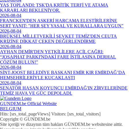
YAŞ TOPLANDI: TSK'DA KRİTİK TERFİ VE ATAMA
KARARLARI BEKLENİYOR.
2026-08-04
FRANCKEN'DEN ASKERİ HARCAMA ELEŞTİRİLERİNE
SERT YANIT: "HER ŞEY YASAL VE KURALLARA UYGUN"
2026-08-04
BRÜKSEL MİLLETVEKİLİ ŞEVKET TEMİZ'DEN CEUTA
KRİZİNE DİKKAT ÇEKEN DEĞERLENDİRME
2026-08-04
AYHAN DEMİR'DEN YETKİLİLERE ACİL ÇAĞRI:
“JOSAPHAT PARKI'NDAKİ FARE İSTİLASINA DERHAL
ÇÖZÜM BULUN!”
2026-08-04
SİNT-JOOST BELEDİYE BAŞKANI EMİR KIR EMİRDAĞ’DA
HEMŞEHRİLERİYLE KUCAKLAŞTI
2026-08-04
SENATÖR HASAN KOYUNCU EMİRDAĞ'IN ZİRVELERİNDE
TEMİZ HAVA VE GÜÇ DEPOLADI.
GUNDEM.be Official Website
BELGIUM
Hits: [srs_total_pageViews] Visitors: [srs_total_visitors]
Copyright © GUNDEM.be
Site içeriği ve dizaynın tüm hakları GÜNDEM.be websitesine aittir.