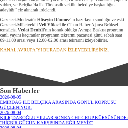
saldırı, ve Belçika`da ilk Türk asıllı vekilin belediye başkanlığına
adaylığı’’ ele alınarak irdelendi.
Gazeteci-Moderatör
Hüseyin Dönmez
’in hazırlayıp sunduğu ve eski
Gazeteci-Milletvekili
Veli Yüksel
ile Cihan Haber Ajansı Brüksel
temsilcisi
Vedat Denizli
’nin konuk olduğu Avrupa Baskısı programı
canlı yayını kaçıranlar programın tekrarını pazartesi günü sabah saat
09-11.00 arası veya 12.00-02.00 arası tekrarını izleyebilirler.
KANAL AVRUPA`YI BURADAN İZLEYEBİLİRSİNİZ.
Son Haberler
2026-08-05
EMİRDAĞ İLE BELÇİKA ARASINDA GÖNÜL KÖPRÜSÜ
GÜÇLENİYOR.
2026-08-04
KILIÇDAROĞLU YILLAR SONRA CHP GRUP KÜRSÜSÜNDE:
“HİÇBİR GÜCÜN KARŞISINDA EĞİLMEYİZ”
2026-08-04