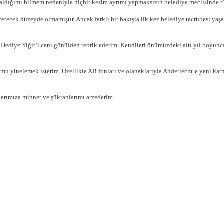
 aldığımı bilmem nedeniyle hiçbir kesim ayrımı yapmaksızın belediye meclisinde t
etecek düzeyde olmamıştır. Ancak farklı bir bakışla ilk kez belediye tecrübesi ya
n Hediye Yiğit`i canı gönülden tebrik ederim. Kendileri önümüzdeki altı yıl boyu
mu yinelemek isterim. Özellikle AB fonları ve olanaklarıyla Anderlecht`e yeni k
larımıza minnet ve şükranlarımı arzederim.