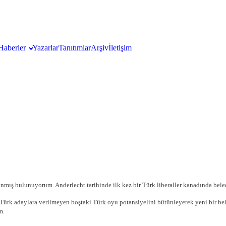
Haberler
Yazarlar
Tanıtımlar
Arşiv
İletişim
ış bulunuyorum. Anderlecht tarihinde ilk kez bir Türk liberaller kanadında beledi
r Türk adaylara verilmeyen boştaki Türk oyu potansiyelini bütünleyerek yeni bir b
m.