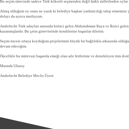
Bu seçim sürecinde sadece Türk kökenli seçmenden değil farklı milletlerden oylar
Almış olduğum oy oranı ne yazık ki belediye başkan yardımcılığı talep etmemize y
dolayı da ayrıca mutluyum.
Anderlecht Türk adayları arasında birinci gelen Abdurrahman Kaya ve İkinci gele
kazanmışlardır. Bu çetin görevlerinde kendilerine başarılar dilerim.
Seçim öncesi ortaya koyduğum projelerimin büyük bir bağlılıkla arkasında olduğu
devam edeceğim.
Öncelikle bu mütevazi başarıda emeği olan aile fertlerime ve destekleyen tüm dost
Mustafa Ulusoy
Anderlecht Belediye Meclis Üyesi