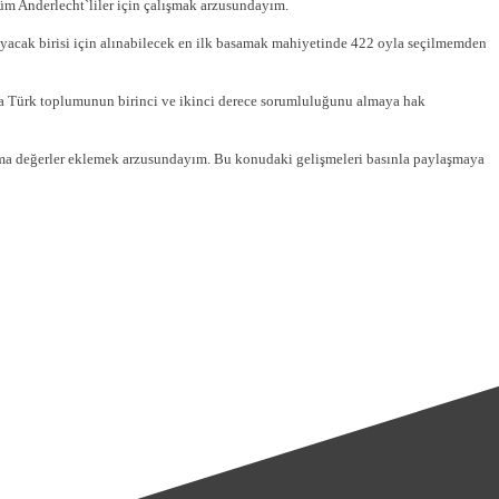
üm Anderlecht`liler için çalışmak arzusundayım.
şayacak birisi için alınabilecek en ilk basamak mahiyetinde 422 oyla seçilmemden
nca Türk toplumunun birinci ve ikinci derece sorumluluğunu almaya hak
atma değerler eklemek arzusundayım. Bu konudaki gelişmeleri basınla paylaşmaya