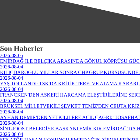
Son Haberler
2026-08-05
EMİRDAĞ İLE BELÇİKA ARASINDA GÖNÜL KÖPRÜSÜ GÜÇ
2026-08-04
KILIÇDAROĞLU YILLAR SONRA CHP GRUP KÜRSÜSÜNDE: 
2026-08-04
YAŞ TOPLANDI: TSK'DA KRİTİK TERFİ VE ATAMA KARAR
2026-08-04
FRANCKEN'DEN ASKERİ HARCAMA ELEŞTİRİLERİNE SERT
2026-08-04
BRÜKSEL MİLLETVEKİLİ ŞEVKET TEMİZ'DEN CEUTA KRİ
2026-08-04
AYHAN DEMİR'DEN YETKİLİLERE ACİL ÇAĞRI: “JOSAPHA
2026-08-04
SİNT-JOOST BELEDİYE BAŞKANI EMİR KIR EMİRDAĞ’DA
2026-08-04
SENATÖR HASAN KOYUNCU EMİRDAĞ'IN ZİRVELERİNDE 