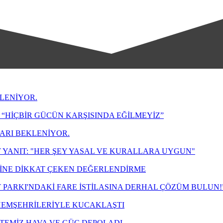
LENİYOR.
“HİÇBİR GÜCÜN KARŞISINDA EĞİLMEYİZ”
LARI BEKLENİYOR.
 YANIT: "HER ŞEY YASAL VE KURALLARA UYGUN"
ZİNE DİKKAT ÇEKEN DEĞERLENDİRME
T PARKI'NDAKİ FARE İSTİLASINA DERHAL ÇÖZÜM BULUN!
 HEMŞEHRİLERİYLE KUCAKLAŞTI
TEMİZ HAVA VE GÜÇ DEPOLADI.