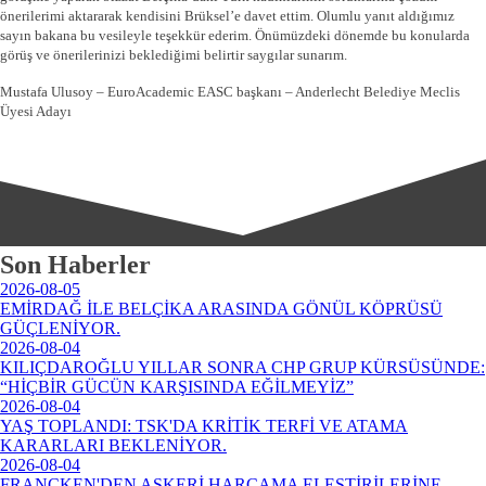
önerilerimi aktararak kendisini Brüksel’e davet ettim. Olumlu yanıt aldığımız
sayın bakana bu vesileyle teşekkür ederim. Önümüzdeki dönemde bu konularda
görüş ve önerilerinizi beklediğimi belirtir saygılar sunarım.
Mustafa Ulusoy – EuroAcademic EASC başkanı – Anderlecht Belediye Meclis
Üyesi Adayı
Son Haberler
2026-08-05
EMİRDAĞ İLE BELÇİKA ARASINDA GÖNÜL KÖPRÜSÜ
GÜÇLENİYOR.
2026-08-04
KILIÇDAROĞLU YILLAR SONRA CHP GRUP KÜRSÜSÜNDE:
“HİÇBİR GÜCÜN KARŞISINDA EĞİLMEYİZ”
2026-08-04
YAŞ TOPLANDI: TSK'DA KRİTİK TERFİ VE ATAMA
KARARLARI BEKLENİYOR.
2026-08-04
FRANCKEN'DEN ASKERİ HARCAMA ELEŞTİRİLERİNE