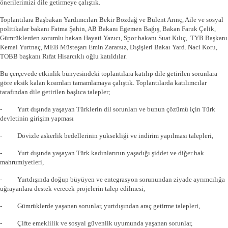
önerilerimizi dile getirmeye çalıştık.
Toplantılara Başbakan Yardımcıları Bekir Bozdağ ve Bülent Arınç, Aile ve sosyal
politikalar bakanı Fatma Şahin, AB Bakanı Egemen Bağış, Bakan Faruk Çelik,
Gümrüklerden sorumlu bakan Hayati Yazıcı, Spor bakanı Suat Kılıç, TYB Başkanı
Kemal Yurtnaç, MEB Müsteşarı Emin Zararsız, Dışişleri Bakaı Yard. Naci Koru,
TOBB başkanı Rıfat Hisarcıklı oğlu katıldılar.
Bu çerçevede etkinlik bünyesindeki toplantılara katılıp dile getirilen sorunlara
göre eksik kalan kısımları tamamlamaya çalıştık. Toplantılarda katılımcılar
tarafından dile getirilen başlıca talepler;
- Yurt dışında yaşayan Türklerin dil sorunları ve bunun çözümü için Türk
devletinin girişim yapması
- Dövizle askerlik bedellerinin yüksekliği ve indirim yapılması talepleri,
- Yurt dışında yaşayan Türk kadınlarının yaşadığı şiddet ve diğer hak
mahrumiyetleri,
- Yurtdışında doğup büyüyen ve entegrasyon sorunundan ziyade ayrımcılığa
uğrayanlara destek verecek projelerin talep edilmesi,
- Gümrüklerde yaşanan sorunlar, yurtdışından araç getirme talepleri,
- Çifte emeklilik ve sosyal güvenlik uyumunda yaşanan sorunlar,