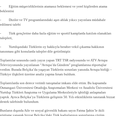
- Eğitim müşavirliklerinin atamasız beklemesi ve yerel kişilerden atama
beklentisi
- Diziler ve TV programlarındaki aşırı ahlak yıkıcı yayınlara müdahale
edilmesi talebi
- Türk gençlerine daha fazla eğitim ve sportif kamplarda katılım olanakları
talepleri,
- Yurtdışındaki Türklerin oy hakkıyla beraber vekil çıkarma hakkının
tanınması gibi konularda talepler dile getirilmiştir.
Toplantılar sırasında canlı yayın yapan TRT TSR radyosunda ve ATV Avrupa
Televizyonunda yayınlanan “Avrupa’da Gündem” proglamlarına röportajlar
verdim. Burada Belçika’da yaşayan Türklerin sorunları yanında Avrupa birliği –
Türkiye ilişkileri üzerine analiz yapma fırsatı buldum.
Toplantılarda son derece verimli tanışmalar imkanı elde ettim. Bu kapsamda
Osmangazi Üniversitesi Ortadoğu Araştırmaları Merkezi ve Anadolu Üniversitesi
Yurtdışı Türkleri Araştırma ve Uygulama Merkezleriyle işbirliği anlaşmaları
yaptık. Ayrıca Belçika’ya Türklerin gelişinin 50. Yılı etkinliklerin tanıtarak bizzat
destek talebinde bulundum.
Bunların dışında Aile ve sosyal güvenlik bakanı sayın Fatma Şahin’le ikili
görüşme yaparak bizzat Belçika’daki Türk kadınlarının sorunlarına çözüm