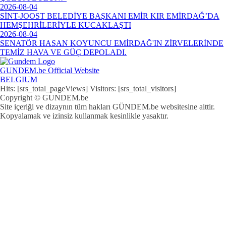
2026-08-04
SİNT-JOOST BELEDİYE BAŞKANI EMİR KIR EMİRDAĞ’DA
HEMŞEHRİLERİYLE KUCAKLAŞTI
2026-08-04
SENATÖR HASAN KOYUNCU EMİRDAĞ'IN ZİRVELERİNDE
TEMİZ HAVA VE GÜÇ DEPOLADI.
GUNDEM.be Official Website
BELGIUM
Hits: [srs_total_pageViews] Visitors: [srs_total_visitors]
Copyright © GUNDEM.be
Site içeriği ve dizaynın tüm hakları GÜNDEM.be websitesine aittir.
Kopyalamak ve izinsiz kullanmak kesinlikle yasaktır.