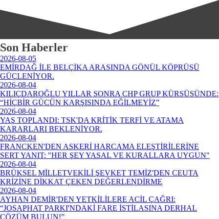
Son Haberler
2026-08-05
EMİRDAĞ İLE BELÇİKA ARASINDA GÖNÜL KÖPRÜSÜ
GÜÇLENİYOR.
2026-08-04
KILIÇDAROĞLU YILLAR SONRA CHP GRUP KÜRSÜSÜNDE:
“HİÇBİR GÜCÜN KARŞISINDA EĞİLMEYİZ”
2026-08-04
YAŞ TOPLANDI: TSK'DA KRİTİK TERFİ VE ATAMA
KARARLARI BEKLENİYOR.
2026-08-04
FRANCKEN'DEN ASKERİ HARCAMA ELEŞTİRİLERİNE
SERT YANIT: "HER ŞEY YASAL VE KURALLARA UYGUN"
2026-08-04
BRÜKSEL MİLLETVEKİLİ ŞEVKET TEMİZ'DEN CEUTA
KRİZİNE DİKKAT ÇEKEN DEĞERLENDİRME
2026-08-04
AYHAN DEMİR'DEN YETKİLİLERE ACİL ÇAĞRI:
“JOSAPHAT PARKI'NDAKİ FARE İSTİLASINA DERHAL
ÇÖZÜM BULUN!”