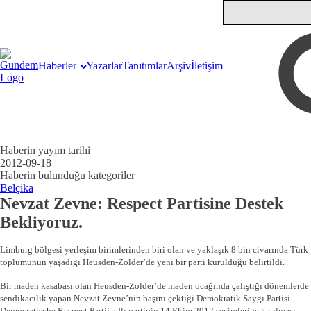
Haberler
Yazarlar
Tanıtımlar
Arşiv
İletişim
Haberin yayım tarihi
2012-09-18
Haberin bulunduğu kategoriler
Belçika
Nevzat Zevne: Respect Partisine Destek
Bekliyoruz.
Limburg bölgesi yerleşim birimlerinden biri olan ve yaklaşık 8 bin civarında Türk
toplumunun yaşadığı Heusden-Zolder’de yeni bir parti kurulduğu belirtildi.
Bir maden kasabası olan Heusden-Zolder’de maden ocağında çalıştığı dönemlerde
sendikacılık yapan Nevzat Zevne’nin başını çektiği Demokratik Saygı Partisi-
Democratische Respect Partij adlı partinin 14 Ekim 2012 seçimlerine katılması