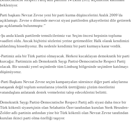
bekleniyor.
Parti başkanı Nevzat Zevne yeni bir parti kurma düşüncelerini Aralık 2009’da
açıklamıştı. Zevne o dönemde mevcut siyasi partilerden şikayetlerini dile getirerek
şu açıklamada bulunmuştu:’’
-Şu anda klasik partilerde temsilcilerimiz var. Seçim öncesi hepsinin topluma
vaadleri oldu. Ancak hiçbirisi sözlerini yerine getirmediler. Halk olarak kendimizi
aldatılmış hissediyoruz. Bu nedenle kendimiz bir parti kurmaya karar verdik.
-Partimiz asla bir Türk partisi olmayacak. Herkesi kucaklayan demokratik bir parti
kurcağız. Partimizin adı Demokratik Saygı Partisi-Democratische Respect Partij
olacak. Bir sonraki yerel seçimlerde tüm Limburg bölgesinde seçimlere katılmayı
düşünüyoruz.
-Parti Başkanı Nevzat Zevne seçim kampanyaları süresince diğer parti adaylarına
sataşarak değil toplum sorunlarına yönelik ürettiğimiz çözüm önerilerini
vatandaşlara anlatarak destek vermelerini talep edeceklerini belirtti.
Demokratik Saygı Partisi-Democratische Respect Partij adlı siyasi daha önce
bir
Türk kökenli siyasetçinin
olan S
elahattin Özer tarafından kurulan Sterk Heusden-
Zolder adlı partinin ardından yine bir Türk kökenli olan Nevzat Zevne tarafından
kurulan ikinci parti olma özelliği taşıyor.