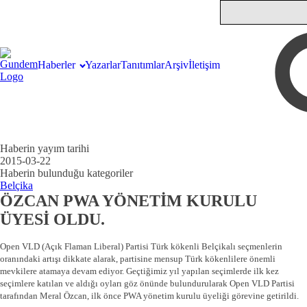
Haberler
Yazarlar
Tanıtımlar
Arşiv
İletişim
Haberin yayım tarihi
2015-03-22
Haberin bulunduğu kategoriler
Belçika
ÖZCAN PWA YÖNETİM KURULU
ÜYESİ OLDU.
Open VLD (Açık Flaman Liberal) Partisi Türk kökenli Belçikalı seçmenlerin
oranındaki artışı dikkate alarak, partisine mensup Türk kökenlilere önemli
mevkilere atamaya devam ediyor. Geçtiğimiz yıl yapılan seçimlerde ilk kez
seçimlere katılan ve aldığı oyları göz önünde bulundurularak Open VLD Partisi
tarafından Meral Özcan, ilk önce PWA yönetim kurulu üyeliği görevine getirildi.