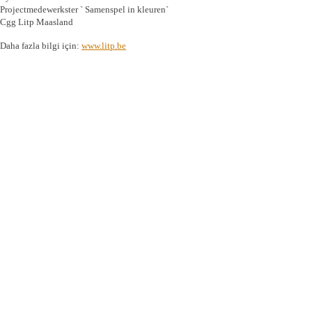
Projectmedewerkster ` Samenspel in kleuren`
Cgg Litp Maasland
Daha fazla bilgi için:
www.litp.be