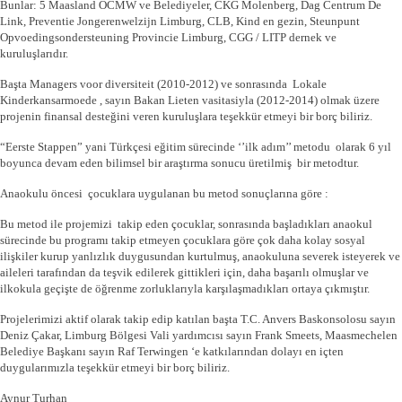
Bunlar: 5 Maasland OCMW ve Belediyeler, CKG Molenberg, Dag Centrum De
Link, Preventie Jongerenwelzijn Limburg, CLB, Kind en gezin, Steunpunt
Opvoedingsondersteuning Provincie Limburg, CGG / LITP dernek ve
kuruluşlarıdır.
Başta Managers voor diversiteit (2010-2012) ve sonrasında Lokale
Kinderkansarmoede , sayın Bakan Lieten vasitasiyla (2012-2014) olmak üzere
projenin finansal desteğini veren kuruluşlara teşekkür etmeyi bir borç biliriz.
“Eerste Stappen” yani Türkçesi eğitim sürecinde ‘’ilk adım’’ metodu olarak 6 yıl
boyunca devam eden bilimsel bir araştırma sonucu üretilmiş bir metodtur.
Anaokulu öncesi çocuklara uygulanan bu metod sonuçlarına göre :
Bu metod ile projemizi takip eden çocuklar, sonrasında başladıkları anaokul
sürecinde bu programı takip etmeyen çocuklara göre çok daha kolay sosyal
ilişkiler kurup yanlızlık duygusundan kurtulmuş, anaokuluna severek isteyerek ve
aileleri tarafından da teşvik edilerek gittikleri için, daha başarılı olmuşlar ve
ilkokula geçişte de öğrenme zorluklarıyla karşılaşmadıkları ortaya çıkmıştır.
Projelerimizi aktif olarak takip edip katılan başta T.C. Anvers Baskonsolosu sayın
Deniz Çakar, Limburg Bölgesi Vali yardımcısı sayın Frank Smeets, Maasmechelen
Belediye Başkanı sayın Raf Terwingen ‘e katkılarından dolayı en içten
duygularımızla teşekkür etmeyi bir borç biliriz.
Aynur Turhan