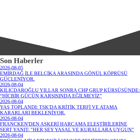
Son Haberler
2026-08-05
EMİRDAĞ İLE BELÇİKA ARASINDA GÖNÜL KÖPRÜSÜ
GÜÇLENİYOR.
2026-08-04
KILIÇDAROĞLU YILLAR SONRA CHP GRUP KÜRSÜSÜNDE:
“HİÇBİR GÜCÜN KARŞISINDA EĞİLMEYİZ”
2026-08-04
YAŞ TOPLANDI: TSK'DA KRİTİK TERFİ VE ATAMA
KARARLARI BEKLENİYOR.
2026-08-04
FRANCKEN'DEN ASKERİ HARCAMA ELEŞTİRİLERİNE
SERT YANIT: "HER ŞEY YASAL VE KURALLARA UYGUN"
2026-08-04