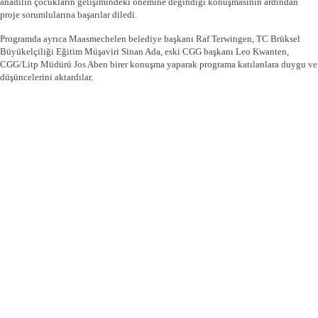
anadilin çocukların gelişimindeki önemine değindiği konuşmasının ardından
proje sorumlularına başarılar diledi.
Programda ayrıca Maasmechelen belediye başkanı Raf Terwingen, TC Brüksel
Büyükelçiliği Eğitim Müşaviri Sinan Ada, eski CGG başkanı Leo Kwanten,
CGG/Litp Müdürü Jos Aben birer konuşma yaparak programa katılanlara duygu ve
düşüncelerini aktardılar.