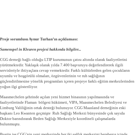
Proje sorumlusu Aynur Turhan’ın açıklaması:
Samenspel in Kleuren projesi hakkında bilgiler...
CGG derneği bağlı olduğu LTIP kurumunun çatısı altında olarak faaliyetlerini
yürütmektedir. Yaklaşık olarak yılda 7.400 başvuruyu değerlendirerek ilgili
servisleriyle ihtiyaçlara cevap vermektedir. Farklı kültürlerden gelen çocukların
uyumlu ve hoşgörülü olmaları, özgüvenlerinin ve ruh sağlığının
güçlendirilmesine yönelik programları içeren projeye farklı eğitim merkezlerinden
yoğun ilgi gösteriliyor.
Maasmechelen şehrinde açılan yeni hizmet binasının yapılmasında ve
faaliyetlerinde Flaman bölgesi hükümeti, VIPA, Maasmechelen Belediyesi ve
Limburg Valiliğinin ortak desteği bulunuyor. CGG Maasland derneğinin eski
başkanı Leo Kwanten geçmişte Ruh Sağlığı Merkezi bünyesinde çok sayıda
Doktor barındırarak Beden Sağlığı Merkeziyle koordineli çalışmalarda
bulunmuştu.
Bugün ise CGG’nin yeni merkezinde her iki sağlık merkezini beraberce içinde