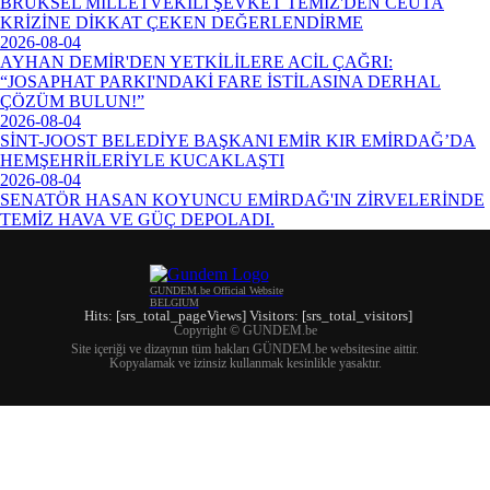
BRÜKSEL MİLLETVEKİLİ ŞEVKET TEMİZ'DEN CEUTA
KRİZİNE DİKKAT ÇEKEN DEĞERLENDİRME
2026-08-04
AYHAN DEMİR'DEN YETKİLİLERE ACİL ÇAĞRI:
“JOSAPHAT PARKI'NDAKİ FARE İSTİLASINA DERHAL
ÇÖZÜM BULUN!”
2026-08-04
SİNT-JOOST BELEDİYE BAŞKANI EMİR KIR EMİRDAĞ’DA
HEMŞEHRİLERİYLE KUCAKLAŞTI
2026-08-04
SENATÖR HASAN KOYUNCU EMİRDAĞ'IN ZİRVELERİNDE
TEMİZ HAVA VE GÜÇ DEPOLADI.
GUNDEM.be Official Website
BELGIUM
Hits: [srs_total_pageViews] Visitors: [srs_total_visitors]
Copyright © GUNDEM.be
Site içeriği ve dizaynın tüm hakları GÜNDEM.be websitesine aittir.
Kopyalamak ve izinsiz kullanmak kesinlikle yasaktır.