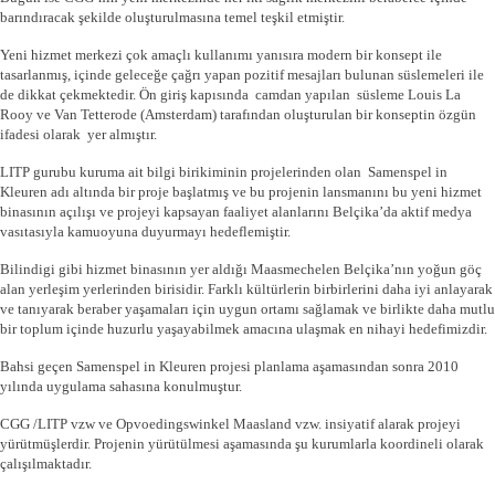
barındıracak şekilde oluşturulmasına temel teşkil etmiştir.
Yeni hizmet merkezi çok amaçlı kullanımı yanısıra modern bir konsept ile
tasarlanmış, içinde geleceğe çağrı yapan pozitif mesajları bulunan süslemeleri ile
de dikkat çekmektedir. Ön giriş kapısında camdan yapılan süsleme Louis La
Rooy ve Van Tetterode (Amsterdam) tarafından oluşturulan bir konseptin özgün
ifadesi olarak yer almıştır.
LITP gurubu kuruma ait bilgi birikiminin projelerinden olan Samenspel in
Kleuren adı altında bir proje başlatmış ve bu projenin lansmanını bu yeni hizmet
binasının açılışı ve projeyi kapsayan faaliyet alanlarını Belçika’da aktif medya
vasıtasıyla kamuoyuna duyurmayı hedeflemiştir.
Bilindigi gibi hizmet binasının yer aldığı Maasmechelen Belçika’nın yoğun göç
alan yerleşim yerlerinden birisidir. Farklı kültürlerin birbirlerini daha iyi anlayarak
ve tanıyarak beraber yaşamaları için uygun ortamı sağlamak ve birlikte daha mutlu
bir toplum içinde huzurlu yaşayabilmek amacına ulaşmak en nihayi hedefimizdir.
Bahsi geçen Samenspel in Kleuren projesi planlama aşamasından sonra 2010
yılında uygulama sahasına konulmuştur.
CGG /LITP vzw ve Opvoedingswinkel Maasland vzw. insiyatif alarak projeyi
yürütmüşlerdir. Projenin yürütülmesi aşamasında şu kurumlarla koordineli olarak
çalışılmaktadır.