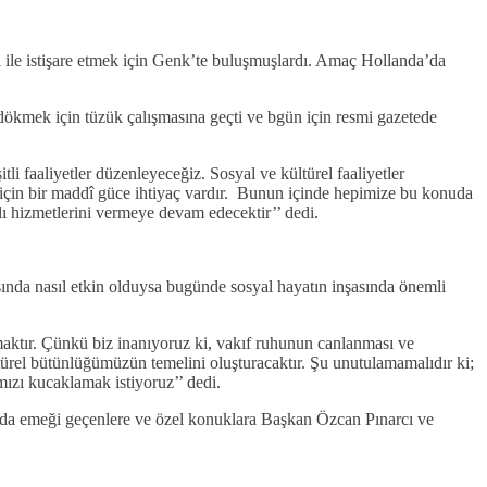
 ile istişare etmek için Genk’te buluşmuşlardı. Amaç Hollanda’da
 dökmek için tüzük çalışmasına geçti ve bgün için resmi gazetede
i faaliyetler düzenleyeceğiz. Sosyal ve kültürel faaliyetler
si için bir maddî güce ihtiyaç vardır. Bunun içinde hepimize bu konuda
ı hizmetlerini vermeye devam edecektir’’ dedi.
sında nasıl etkin olduysa bugünde sosyal hayatın inşasında önemli
aktır. Çünkü biz inanıyoruz ki, vakıf ruhunun canlanması ve
türel bütünlüğümüzün temelini oluşturacaktır. Şu unutulamamalıdır ki;
ızı kucaklamak istiyoruz’’ dedi.
şunda emeği geçenlere ve özel konuklara Başkan Özcan Pınarcı ve