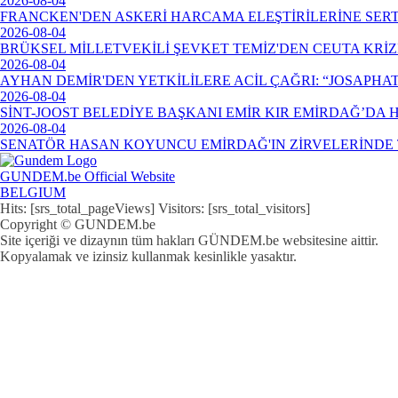
2026-08-04
FRANCKEN'DEN ASKERİ HARCAMA ELEŞTİRİLERİNE SERT
2026-08-04
BRÜKSEL MİLLETVEKİLİ ŞEVKET TEMİZ'DEN CEUTA KRİ
2026-08-04
AYHAN DEMİR'DEN YETKİLİLERE ACİL ÇAĞRI: “JOSAPHA
2026-08-04
SİNT-JOOST BELEDİYE BAŞKANI EMİR KIR EMİRDAĞ’DA
2026-08-04
SENATÖR HASAN KOYUNCU EMİRDAĞ'IN ZİRVELERİNDE 
GUNDEM.be Official Website
BELGIUM
Hits: [srs_total_pageViews] Visitors: [srs_total_visitors]
Copyright © GUNDEM.be
Site içeriği ve dizaynın tüm hakları GÜNDEM.be websitesine aittir.
Kopyalamak ve izinsiz kullanmak kesinlikle yasaktır.