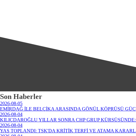
Son Haberler
2026-08-05
EMİRDAĞ İLE BELÇİKA ARASINDA GÖNÜL KÖPRÜSÜ GÜÇ
2026-08-04
KILIÇDAROĞLU YILLAR SONRA CHP GRUP KÜRSÜSÜNDE: 
2026-08-04
YAŞ TOPLANDI: TSK'DA KRİTİK TERFİ VE ATAMA KARAR