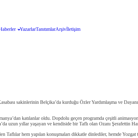
Haberler
Yazarlar
Tanıtımlar
Arşiv
İletişim
f) Kasabası sakinlerinin Belçika’da kurduğu Özler Yardımlaşma ve Day
manya’dan katılanlar oldu. Dopdolu geçen programda çeşitli animasyonl
da uzun yıllar yaşayan ve kendiside bir Taflı olan Ozanı Şerafettin Han
n Taflılar hem yapılan konuşmaları dikkatle dinlediler, hemde Yozgat tür