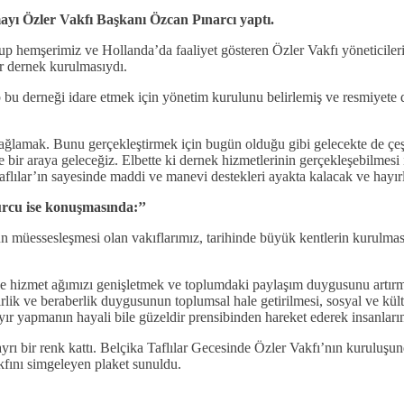
yı Özler Vakfı Başkanı Özcan Pınarcı yaptı.
 hemşerimiz ve Hollanda’da faaliyet gösteren Özler Vakfı yöneticileri
ir dernek kurulmasıydı.
ip bu derneği idare etmek için yönetim kurulunu belirlemiş ve resmiyete
ağlamak. Bunu gerçekleştirmek için bugün olduğu gibi gelecekte de çeşitl
ile bir araya geleceğiz. Elbette ki dernek hizmetlerinin gerçekleşebilme
lılar’ın sayesinde maddi ve manevi destekleri ayakta kalacak ve hayırl
rcu ise konuşmasında:’’
un müessesleşmesi olan vakıflarımız, tarihinde büyük kentlerin kurulma
de hizmet ağımızı genişletmek ve toplumdaki paylaşım duygusunu artırm
rlik ve beraberlik duygusunun toplumsal hale getirilmesi, sosyal ve kül
r yapmanın hayali bile güzeldir prensibinden hareket ederek insanlarım
 ayrı bir renk kattı. Belçika Taflılar Gecesinde Özler Vakfı’nın kurulu
fını simgeleyen plaket sunuldu.