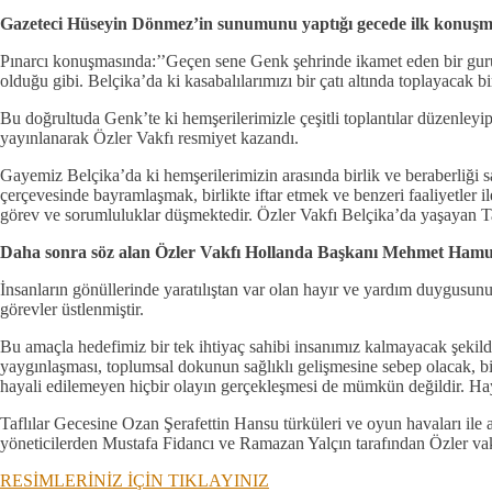
Gazeteci Hüseyin Dönmez’in sunumunu yaptığı gecede ilk konuşma
Pınarcı konuşmasında:’’Geçen sene Genk şehrinde ikamet eden bir gurup
olduğu gibi. Belçika’da ki kasabalılarımızı bir çatı altında toplayacak b
Bu doğrultuda Genk’te ki hemşerilerimizle çeşitli toplantılar düzenley
yayınlanarak Özler Vakfı resmiyet kazandı.
Gayemiz Belçika’da ki hemşerilerimizin arasında birlik ve beraberliği s
çerçevesinde bayramlaşmak, birlikte iftar etmek ve benzeri faaliyetler 
görev ve sorumluluklar düşmektedir. Özler Vakfı Belçika’da yaşayan Taf
Daha sonra söz alan Özler Vakfı Hollanda Başkanı Mehmet Hamu
İnsanların gönüllerinde yaratılıştan var olan hayır ve yardım duygusun
görevler üstlenmiştir.
Bu amaçla hedefimiz bir tek ihtiyaç sahibi insanımız kalmayacak şekil
yaygınlaşması, toplumsal dokunun sağlıklı gelişmesine sebep olacak, bi
hayali edilemeyen hiçbir olayın gerçekleşmesi de mümkün değildir. Hayı
Taflılar Gecesine Ozan Şerafettin Hansu türküleri ve oyun havaları ile
yöneticilerden Mustafa Fidancı ve Ramazan Yalçın tarafından Özler vak
RESİMLERİNİZ İÇİN TIKLAYINIZ