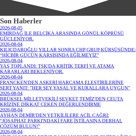
Son Haberler
2026-08-05
EMİRDAĞ İLE BELÇİKA ARASINDA GÖNÜL KÖPRÜSÜ
GÜÇLENİYOR.
2026-08-04
KILIÇDAROĞLU YILLAR SONRA CHP GRUP KÜRSÜSÜNDE:
“HİÇBİR GÜCÜN KARŞISINDA EĞİLMEYİZ”
2026-08-04
YAŞ TOPLANDI: TSK'DA KRİTİK TERFİ VE ATAMA
KARARLARI BEKLENİYOR.
2026-08-04
FRANCKEN'DEN ASKERİ HARCAMA ELEŞTİRİLERİNE
SERT YANIT: "HER ŞEY YASAL VE KURALLARA UYGUN"
2026-08-04
BRÜKSEL MİLLETVEKİLİ ŞEVKET TEMİZ'DEN CEUTA
KRİZİNE DİKKAT ÇEKEN DEĞERLENDİRME
2026-08-04
AYHAN DEMİR'DEN YETKİLİLERE ACİL ÇAĞRI:
“JOSAPHAT PARKI'NDAKİ FARE İSTİLASINA DERHAL
ÇÖZÜM BULUN!”
2026-08-04