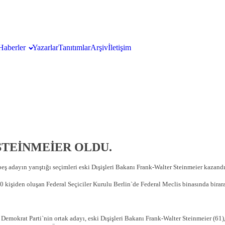
Haberler
Yazarlar
Tanıtımlar
Arşiv
İletişim
STEİNMEİER OLDU.
 adayın yarıştığı seçimleri eski Dışişleri Bakanı Frank-Walter Steinmeier kazandı
 kişiden oluşan Federal Seçiciler Kurulu Berlin`de Federal Meclis binasında birara
 Demokrat Parti`nin ortak adayı, eski Dışişleri Bakanı Frank-Walter Steinmeier (61)