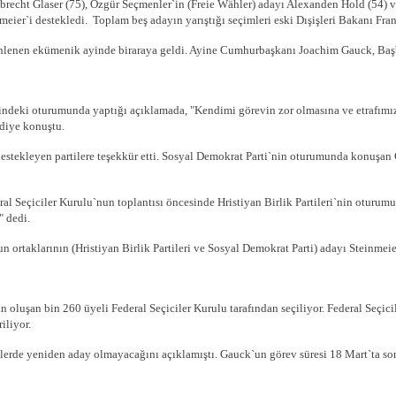
lbrecht Glaser (75), Özgür Seçmenler`in (Freie Wähler) adayı Alexanden Hold (54) 
eier`i destekledi. Toplam beş adayın yarıştığı seçimleri eski Dışişleri Bakanı Fr
üzenlenen ekümenik ayinde biraraya geldi. Ayine Cumhurbaşkanı Joachim Gauck, Baş
ndeki oturumunda yaptığı açıklamada, "Kendimi görevin zor olmasına ve etrafımız
diye konuştu.
estekleyen partilere teşekkür etti. Sosyal Demokrat Parti`nin oturumunda konuşan G
 Seçiciler Kurulu`nun toplantısı öncesinde Hristiyan Birlik Partileri`nin oturum
" dedi.
ortaklarının (Hristiyan Birlik Partileri ve Sosyal Demokrat Parti) adayı Steinmeie
 oluşan bin 260 üyeli Federal Seçiciler Kurulu tarafından seçiliyor. Federal Seçici
iliyor.
rde yeniden aday olmayacağını açıklamıştı. Gauck`un görev süresi 18 Mart`ta son