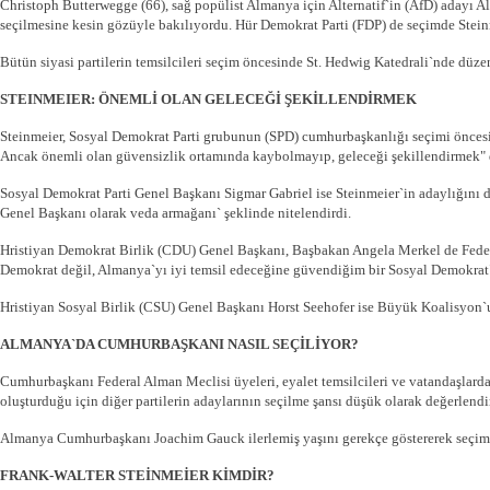
Christoph Butterwegge (66), sağ popülist Almanya için Alternatif`in (AfD) adayı A
seçilmesine kesin gözüyle bakılıyordu. Hür Demokrat Parti (FDP) de seçimde Steinm
Bütün siyasi partilerin temsilcileri seçim öncesinde St. Hedwig Katedrali`nde d
STEINMEIER: ÖNEMLİ OLAN GELECEĞİ ŞEKİLLENDİRMEK
Steinmeier, Sosyal Demokrat Parti grubunun (SPD) cumhurbaşkanlığı seçimi öncesi
Ancak önemli olan güvensizlik ortamında kaybolmayıp, geleceği şekillendirmek" 
Sosyal Demokrat Parti Genel Başkanı Sigmar Gabriel ise Steinmeier`in adaylığını d
Genel Başkanı olarak veda armağanı` şeklinde nitelendirdi.
Hristiyan Demokrat Birlik (CDU) Genel Başkanı, Başbakan Angela Merkel de Federal
Demokrat değil, Almanya`yı iyi temsil edeceğine güvendiğim bir Sosyal Demokrat
Hristiyan Sosyal Birlik (CSU) Genel Başkanı Horst Seehofer ise Büyük Koalisyon`un 
ALMANYA`DA CUMHURBAŞKANI NASIL SEÇİLİYOR?
Cumhurbaşkanı Federal Alman Meclisi üyeleri, eyalet temsilcileri ve vatandaşlardan
oluşturduğu için diğer partilerin adaylarının seçilme şansı düşük olarak değerlendir
Almanya Cumhurbaşkanı Joachim Gauck ilerlemiş yaşını gerekçe göstererek seçimle
FRANK-WALTER STEİNMEİER KİMDİR?