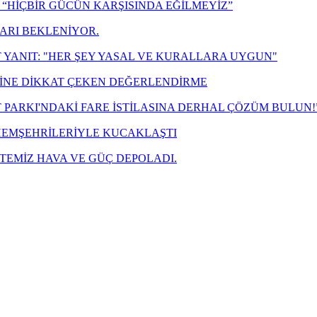
“HİÇBİR GÜCÜN KARŞISINDA EĞİLMEYİZ”
LARI BEKLENİYOR.
 YANIT: "HER ŞEY YASAL VE KURALLARA UYGUN"
ZİNE DİKKAT ÇEKEN DEĞERLENDİRME
T PARKI'NDAKİ FARE İSTİLASINA DERHAL ÇÖZÜM BULUN!
 HEMŞEHRİLERİYLE KUCAKLAŞTI
TEMİZ HAVA VE GÜÇ DEPOLADI.