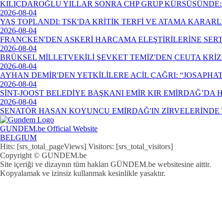
KILIÇDAROĞLU YILLAR SONRA CHP GRUP KÜRSÜSÜNDE: 
2026-08-04
YAŞ TOPLANDI: TSK'DA KRİTİK TERFİ VE ATAMA KARAR
2026-08-04
FRANCKEN'DEN ASKERİ HARCAMA ELEŞTİRİLERİNE SERT
2026-08-04
BRÜKSEL MİLLETVEKİLİ ŞEVKET TEMİZ'DEN CEUTA KRİ
2026-08-04
AYHAN DEMİR'DEN YETKİLİLERE ACİL ÇAĞRI: “JOSAPHA
2026-08-04
SİNT-JOOST BELEDİYE BAŞKANI EMİR KIR EMİRDAĞ’DA
2026-08-04
SENATÖR HASAN KOYUNCU EMİRDAĞ'IN ZİRVELERİNDE 
GUNDEM.be Official Website
BELGIUM
Hits: [srs_total_pageViews] Visitors: [srs_total_visitors]
Copyright © GUNDEM.be
Site içeriği ve dizaynın tüm hakları GÜNDEM.be websitesine aittir.
Kopyalamak ve izinsiz kullanmak kesinlikle yasaktır.