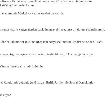
ve Korsan Partisi adayı Engelbert Sonneborn (78). Seçimde Steinmeier`in
ank-Walter Steinmeier kazandı
bakan Angela Merkel ve kabine üyeleri de katıldı.
ı saran kriz ve çatışmalardan uzak duramayabileceğimiz bir duruma hazırlıyorum.
abriel, Steinmeier`in cumhurbaşkanı adayı seçilmesini kendisi açısından, "Parti
unda yaptığı konuşmada Steinmeier`i övdü. Merkel, `O herhangi bir Sosyal
r`in seçilmesi çağrısında bulundu.
ler Kurulu’nda çoğunluğu Hristiyan Birlik Partileri ile Sosyal Demokratlar
a eriyor.