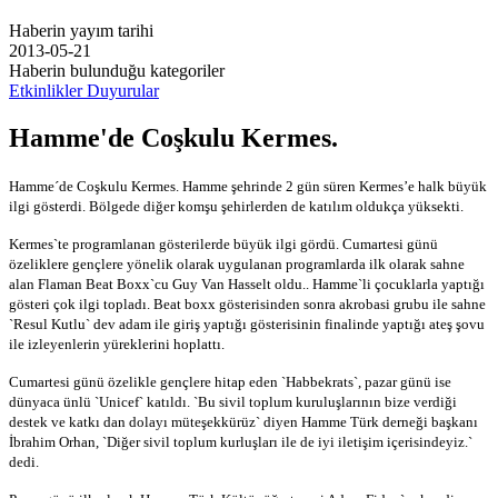
Haberin yayım tarihi
2013-05-21
Haberin bulunduğu kategoriler
Etkinlikler Duyurular
Hamme'de Coşkulu Kermes.
Hamme´de Coşkulu Kermes. Hamme şehrinde 2 gün süren Kermes’e halk büyük
ilgi gösterdi. Bölgede diğer komşu şehirlerden de katılım oldukça yüksekti.
Kermes`te programlanan gösterilerde büyük ilgi gördü. Cumartesi günü
özeliklere gençlere yönelik olarak uygulanan programlarda ilk olarak sahne
alan Flaman Beat Boxx`cu Guy Van Hasselt oldu.. Hamme`li çocuklarla yaptığı
gösteri çok ilgi topladı. Beat boxx gösterisinden sonra akrobasi grubu ile sahne
`Resul Kutlu` dev adam ile giriş yaptığı gösterisinin finalinde yaptığı ateş şovu
ile izleyenlerin yüreklerini hoplattı.
Cumartesi günü özelikle gençlere hitap eden `Habbekrats`, pazar günü ise
dünyaca ünlü `Unicef` katıldı. `Bu sivil toplum kuruluşlarının bize verdiği
destek ve katkı dan dolayı müteşekkürüz` diyen Hamme Türk derneği başkanı
İbrahim Orhan, `Diğer sivil toplum kurluşları ile de iyi iletişim içerisindeyiz.`
dedi.