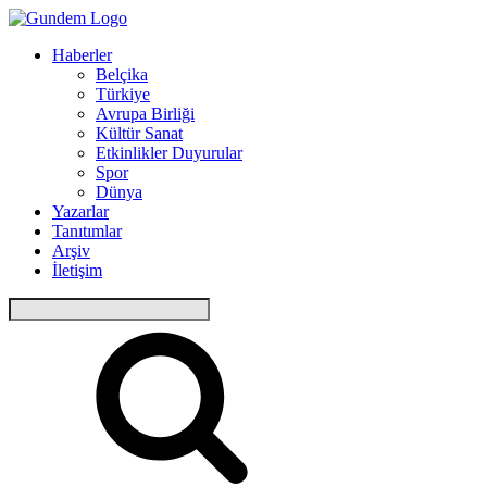
Haberler
Belçika
Türkiye
Avrupa Birliği
Kültür Sanat
Etkinlikler Duyurular
Spor
Dünya
Yazarlar
Tanıtımlar
Arşiv
İletişim
Arama: