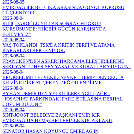
2026-08-05
EMİRDAĞ İLE BELÇİKA ARASINDA GÖNÜL KÖPRÜSÜ
GÜÇLENİYOR.
2026-08-04
KILIÇDAROĞLU YILLAR SONRA CHP GRUP
KÜRSÜSÜNDE: “HİÇBİR GÜCÜN KARŞISINDA
EĞİLMEYİZ”
2026-08-04
YAŞ TOPLANDI: TSK'DA KRİTİK TERFİ VE ATAMA
KARARLARI BEKLENİYOR.
2026-08-04
FRANCKEN'DEN ASKERİ HARCAMA ELEŞTİRİLERİNE
SERT YANIT: "HER ŞEY YASAL VE KURALLARA UYGUN"
2026-08-04
BRÜKSEL MİLLETVEKİLİ ŞEVKET TEMİZ'DEN CEUTA
KRİZİNE DİKKAT ÇEKEN DEĞERLENDİRME
2026-08-04
AYHAN DEMİR'DEN YETKİLİLERE ACİL ÇAĞRI:
“JOSAPHAT PARKI'NDAKİ FARE İSTİLASINA DERHAL
ÇÖZÜM BULUN!”
2026-08-04
SİNT-JOOST BELEDİYE BAŞKANI EMİR KIR
EMİRDAĞ’DA HEMŞEHRİLERİYLE KUCAKLAŞTI
2026-08-04
SENATÖR HASAN KOYUNCU EMİRDAĞ'IN