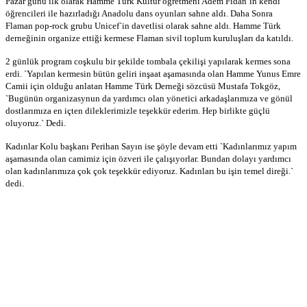
Pazar günü ilk olarak Hamme Türk Kültür öğretmeni Adem Fidan`ın kendi
öğrencileri ile hazırladığı Anadolu dans oyunları sahne aldı. Daha Sonra
Flaman pop-rock grubu Unicef`in davetlisi olarak sahne aldı. Hamme Türk
derneğinin organize ettiği kermese Flaman sivil toplum kuruluşları da katıldı.
2 günlük program coşkulu bir şekilde tombala çekilişi yapılarak kermes sona
erdi. `Yapılan kermesin bütün geliri inşaat aşamasında olan Hamme Yunus Emre
Camii için olduğu anlatan Hamme Türk Derneği sözcüsü Mustafa Tokgöz,
`Bugünün organizasynun da yardımcı olan yönetici arkadaşlarımıza ve gönül
dostlarımıza en içten dileklerimizle teşekkür ederim. Hep birlikte güçlü
oluyoruz.` Dedi.
Kadınlar Kolu başkanı Perihan Sayın ise şöyle devam etti `Kadınlarımız yapım
aşamasında olan camimiz için özveri ile çalışıyorlar. Bundan dolayı yardımcı
olan kadınlarımıza çok çok teşekkür ediyoruz. Kadınları bu işin temel direği.`
dedi.