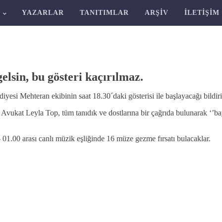
R
YAZARLAR
TANITIMLAR
ARŞIV
İLETIŞIM
lsin, bu gösteri kaçırılmaz.
yesi Mehteran ekibinin saat 18.30´daki gösterisi ile başlayacağı bildiri
Avukat Leyla Top, tüm tanıdık ve dostlarına bir çağrıda bulunarak ‘’ba
 01.00 arası canlı müzik eşliğinde 16 müze gezme fırsatı bulacaklar.