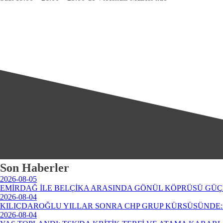
Son Haberler
2026-08-05
EMİRDAĞ İLE BELÇİKA ARASINDA GÖNÜL KÖPRÜSÜ GÜÇ
2026-08-04
KILIÇDAROĞLU YILLAR SONRA CHP GRUP KÜRSÜSÜNDE: 
2026-08-04