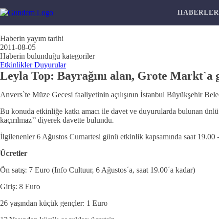
HABERLE
Haberin yayım tarihi
2011-08-05
Haberin bulunduğu kategoriler
Etkinlikler Duyurular
Leyla Top: Bayrağını alan, Grote Markt`a ge
Anvers`te Müze Gecesi faaliyetinin açılışının İstanbul Büyükşehir Beledi
Bu konuda etkinliğe katkı amacı ile davet ve duyurularda bulunan ünlü 
kaçırılmaz’’ diyerek davette bulundu.
İlgilenenler 6 Ağustos Cumartesi günü etkinlik kapsamında saat 19.00 -
Ücretler
Ön satış: 7 Euro (Info Cultuur, 6 Ağustos´a, saat 19.00´a kadar)
Giriş: 8 Euro
26 yaşından küçük gençler: 1 Euro