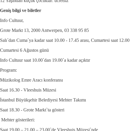
12 Yaşından küçük çocuklar: ücretsiz
Geniş bilgi ve biletler
Info Cultuur,
Grote Markt 13, 2000 Antwerpen, 03 338 95 85
Salı´dan Cuma´ya kadar saat 10.00 - 17.45 arası, Cumartesi saat 12.00 -
Cumartesi 6 Ağustos günü
Info Cultuur saat 10.00´dan 19.00´a kadar açıktır
Program:
Müzikolog Emre Aracı konferansı
Saat 16.30 - Vleeshuis Müzesi
İstanbul Büyükşehir Belediyesi Mehter Takımı
Saat 18.30 - Grote Markt`ta gösteri
Mehter gösterileri:
Saat 19.00 – 21.00 – 23.00`de Vleeshuis Müzesi`nde