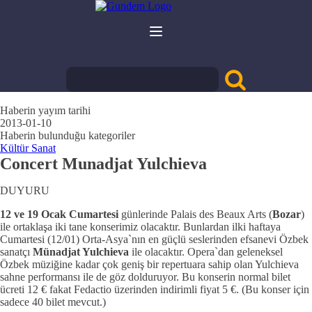
Haberin yayım tarihi
2013-01-10
Haberin bulunduğu kategoriler
Kültür Sanat
Concert Munadjat Yulchieva
DUYURU
12 ve 19 Ocak Cumartesi
günlerinde Palais des Beaux Arts (
Bozar
)
ile ortaklaşa iki tane konserimiz olacaktır. Bunlardan ilki haftaya
Cumartesi (12/01) Orta-Asya`nın en güçlü seslerinden efsanevi Özbek
sanatçı
Münadjat Yulchieva
ile olacaktır. Opera`dan geleneksel
Özbek müziğine kadar çok geniş bir repertuara sahip olan Yulchieva
sahne performansı ile de göz dolduruyor. Bu konserin normal bilet
ücreti 12 € fakat Fedactio üzerinden indirimli fiyat 5 €. (Bu konser için
sadece 40 bilet mevcut.)