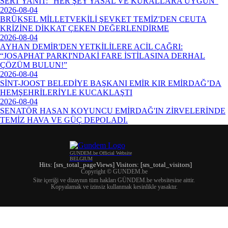
SERT YANIT: "HER ŞEY YASAL VE KURALLARA UYGUN"
2026-08-04
BRÜKSEL MİLLETVEKİLİ ŞEVKET TEMİZ'DEN CEUTA
KRİZİNE DİKKAT ÇEKEN DEĞERLENDİRME
2026-08-04
AYHAN DEMİR'DEN YETKİLİLERE ACİL ÇAĞRI:
“JOSAPHAT PARKI'NDAKİ FARE İSTİLASINA DERHAL
ÇÖZÜM BULUN!”
2026-08-04
SİNT-JOOST BELEDİYE BAŞKANI EMİR KIR EMİRDAĞ’DA
HEMŞEHRİLERİYLE KUCAKLAŞTI
2026-08-04
SENATÖR HASAN KOYUNCU EMİRDAĞ'IN ZİRVELERİNDE
TEMİZ HAVA VE GÜÇ DEPOLADI.
GUNDEM.be Official Website
BELGIUM
Hits: [srs_total_pageViews] Visitors: [srs_total_visitors]
Copyright © GUNDEM.be
Site içeriği ve dizaynın tüm hakları GÜNDEM.be websitesine aittir.
Kopyalamak ve izinsiz kullanmak kesinlikle yasaktır.