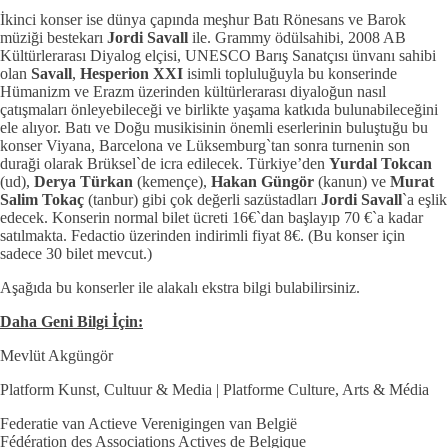
İkinci konser ise dünya çapında meşhur Batı Rönesans ve Barok
müziği bestekarı
Jordi Savall
ile. Grammy ödülsahibi, 2008 AB
Kültürlerarası Diyalog elçisi, UNESCO Barış Sanatçısı ünvanı sahibi
olan
Savall
,
Hesperion XXI
isimli topluluğuyla bu konserinde
Hümanizm ve Erazm üzerinden kültürlerarası diyaloğun nasıl
çatışmaları önleyebileceği ve birlikte yaşama katkıda bulunabileceğini
ele alıyor. Batı ve Doğu musikisinin önemli eserlerinin buluştuğu bu
konser Viyana, Barcelona ve Lüksemburg`tan sonra turnenin son
duraği olarak Brüksel`de icra edilecek. Türkiye’den
Yurdal Tokcan
(ud),
Derya Türkan
(kemençe),
Hakan Güngör
(kanun) ve
Murat
Salim Tokaç
(tanbur) gibi çok değerli sazüstadları
Jordi Savall
`a eşlik
edecek. Konserin normal bilet ücreti 16€`dan başlayıp 70 €`a kadar
satılmakta. Fedactio üzerinden indirimli fiyat 8€. (Bu konser için
sadece 30 bilet mevcut.)
Aşağıda bu konserler ile alakalı ekstra bilgi bulabilirsiniz.
Daha Geni Bilgi İçin:
Mevlüt Akgüngör
Platform Kunst, Cultuur & Media | Platforme Culture, Arts & Média
Federatie van Actieve Verenigingen van België
Fédération des Associations Actives de Belgique