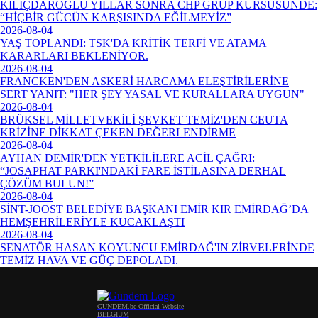
KILIÇDAROĞLU YILLAR SONRA CHP GRUP KÜRSÜSÜNDE:
“HİÇBİR GÜCÜN KARŞISINDA EĞİLMEYİZ”
2026-08-04
YAŞ TOPLANDI: TSK'DA KRİTİK TERFİ VE ATAMA
KARARLARI BEKLENİYOR.
2026-08-04
FRANCKEN'DEN ASKERİ HARCAMA ELEŞTİRİLERİNE
SERT YANIT: "HER ŞEY YASAL VE KURALLARA UYGUN"
2026-08-04
BRÜKSEL MİLLETVEKİLİ ŞEVKET TEMİZ'DEN CEUTA
KRİZİNE DİKKAT ÇEKEN DEĞERLENDİRME
2026-08-04
AYHAN DEMİR'DEN YETKİLİLERE ACİL ÇAĞRI:
“JOSAPHAT PARKI'NDAKİ FARE İSTİLASINA DERHAL
ÇÖZÜM BULUN!”
2026-08-04
SİNT-JOOST BELEDİYE BAŞKANI EMİR KIR EMİRDAĞ’DA
HEMŞEHRİLERİYLE KUCAKLAŞTI
2026-08-04
SENATÖR HASAN KOYUNCU EMİRDAĞ'IN ZİRVELERİNDE
TEMİZ HAVA VE GÜÇ DEPOLADI.
GUNDEM.be Official Website
BELGIUM