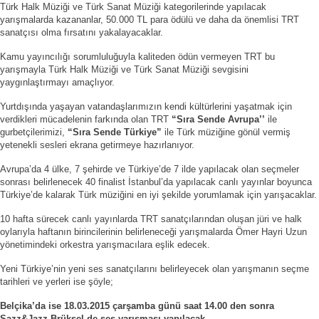
Türk Halk Müziği ve Türk Sanat Müziği kategorilerinde yapılacak
yarışmalarda kazananlar, 50.000 TL para ödülü ve daha da önemlisi TRT
sanatçısı olma fırsatını yakalayacaklar.
Kamu yayıncılığı sorumluluğuyla kaliteden ödün vermeyen TRT bu
yarışmayla Türk Halk Müziği ve Türk Sanat Müziği sevgisini
yaygınlaştırmayı amaçlıyor.
Yurtdışında yaşayan vatandaşlarımızın kendi kültürlerini yaşatmak için
verdikleri mücadelenin farkında olan TRT
“Sıra Sende Avrupa’’
ile
gurbetçilerimizi,
“Sıra Sende Türkiye”
ile Türk müziğine gönül vermiş
yetenekli sesleri ekrana getirmeye hazırlanıyor.
Avrupa’da 4 ülke, 7 şehirde ve Türkiye’de 7 ilde yapılacak olan seçmeler
sonrası belirlenecek 40 finalist İstanbul’da yapılacak canlı yayınlar boyunca
Türkiye’de kalarak Türk müziğini en iyi şekilde yorumlamak için yarışacaklar.
10 hafta sürecek canlı yayınlarda TRT sanatçılarından oluşan jüri ve halk
oylarıyla haftanın birincilerinin belirleneceği yarışmalarda Ömer Hayri Uzun
yönetimindeki orkestra yarışmacılara eşlik edecek.
Yeni Türkiye’nin yeni ses sanatçılarını belirleyecek olan yarışmanın seçme
tarihleri ve yerleri ise şöyle;
Belçika’da ise 18.03.2015 çarşamba günü saat 14.00 den sonra
Sazz&Jazz Brüksel de ses yarışması yapılacak.