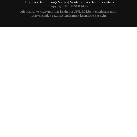
Hits: [srs_total_pageViews] Visitors: [srs_total_visitors]
Copyright © GUNDEM.be
Site içeriği ve dizaynın tüm hakları GÜNDEM.be websitesine aittir.
Kopyalamak ve izinsiz kullanmak kesinlikle yasaktır.