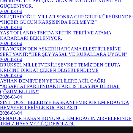
EMİRDAĞ İLE BELÇİKA ARASINDA GÖNÜL KÖPRÜSÜ
GÜÇLENİYOR.
2026-08-04
KILIÇDAROĞLU YILLAR SONRA CHP GRUP KÜRSÜSÜNDE:
“HİÇBİR GÜCÜN KARŞISINDA EĞİLMEYİZ”
2026-08-04
YAŞ TOPLANDI: TSK'DA KRİTİK TERFİ VE ATAMA
KARARLARI BEKLENİYOR.
2026-08-04
FRANCKEN'DEN ASKERİ HARCAMA ELEŞTİRİLERİNE
SERT YANIT: "HER ŞEY YASAL VE KURALLARA UYGUN"
2026-08-04
BRÜKSEL MİLLETVEKİLİ ŞEVKET TEMİZ'DEN CEUTA
KRİZİNE DİKKAT ÇEKEN DEĞERLENDİRME
2026-08-04
AYHAN DEMİR'DEN YETKİLİLERE ACİL ÇAĞRI:
“JOSAPHAT PARKI'NDAKİ FARE İSTİLASINA DERHAL
ÇÖZÜM BULUN!”
2026-08-04
SİNT-JOOST BELEDİYE BAŞKANI EMİR KIR EMİRDAĞ’DA
HEMŞEHRİLERİYLE KUCAKLAŞTI
2026-08-04
SENATÖR HASAN KOYUNCU EMİRDAĞ'IN ZİRVELERİNDE
TEMİZ HAVA VE GÜÇ DEPOLADI.