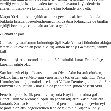
verdiği yemeğe katılan maden faciasında hayatını kaybedenlerin
aileleri, müsabakayı kendilerine ayrılan bölümde takip etti.
Maçın 90 dakikası karşılıklı ataklarla geçti ancak her iki takımda
bulduğu fırsatları değerlendiremedi. İki uzatma bölümünde de taraflar
eşitliği bozamayınca penaltı atışlarına geçildi.
- Penaltı atışları
Galatasaray taraftarının bulunduğu Spil Kale Arkası tribününün olduğu
taraftaki kaleye atılan penaltı vuruşlarında ilk atışı Galatasaray takımı
kullandı.
Penaltı atışları sonucunda rakibine 3-2 üstünlük kuran Fenerbahçe,
kupanın sahibi oldu
Sarı kırmızılı ekipte ilk atışı kullanan Olcan Adın başarılı olurken,
Selçuk İnan`ın ve Melo`nun vuruşlarında top üstten auta gitti. Yekta
Kurtuluş`un attığı penaltıda ise kaleci Volkan Demirel golü önledi. Sarı
kırmızılı ekip, Burak Yılmaz`la da penaltı vuruşunda başarılı oldu.
Fenerbahçe`de ise ilk penaltı vuruşunda Kuyt takımı adına gol atarken,
Caner Erkin ve Mehmet Topuz`un penaltı atışlarını kaleci Muslera
kurtardı. Sarı lacivertli ekip, dördüncü penaltı atışını gole çevirmeyi
başardı. Son atışı değerlendiren Kadlec takımının Süper Kupa`yı