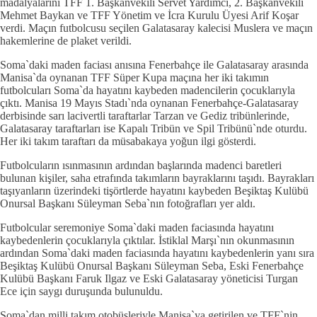
madalyalarını TFF 1. Başkanvekili Servet Yardımcı, 2. Başkanvekili
Mehmet Baykan ve TFF Yönetim ve İcra Kurulu Üyesi Arif Koşar
verdi. Maçın futbolcusu seçilen Galatasaray kalecisi Muslera ve maçın
hakemlerine de plaket verildi.
Soma`daki maden faciası anısına Fenerbahçe ile Galatasaray arasında
Manisa`da oynanan TFF Süper Kupa maçına her iki takımın
futbolcuları Soma`da hayatını kaybeden madencilerin çocuklarıyla
çıktı. Manisa 19 Mayıs Stadı`nda oynanan Fenerbahçe-Galatasaray
derbisinde sarı lacivertli taraftarlar Tarzan ve Gediz tribünlerinde,
Galatasaray taraftarları ise Kapalı Tribün ve Spil Tribünü`nde oturdu.
Her iki takım taraftarı da müsabakaya yoğun ilgi gösterdi.
Futbolcuların ısınmasının ardından başlarında madenci baretleri
bulunan kişiler, saha etrafında takımların bayraklarını taşıdı. Bayrakları
taşıyanların üzerindeki tişörtlerde hayatını kaybeden Beşiktaş Kulübü
Onursal Başkanı Süleyman Seba`nın fotoğrafları yer aldı.
Futbolcular seremoniye Soma`daki maden faciasında hayatını
kaybedenlerin çocuklarıyla çıktılar. İstiklal Marşı`nın okunmasının
ardından Soma`daki maden faciasında hayatını kaybedenlerin yanı sıra
Beşiktaş Kulübü Onursal Başkanı Süleyman Seba, Eski Fenerbahçe
Kulübü Başkanı Faruk Ilgaz ve Eski Galatasaray yöneticisi Turgan
Ece için saygı duruşunda bulunuldu.
Soma`dan milli takım otobüsleriyle Manisa`ya getirilen ve TFF`nin