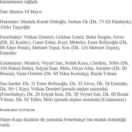
kaznamasını sağladı.
Stat: Manisa 19 Mayıs
Hakemler: Mustafa Kamil Abitoğlu, Serkan Ok (Dk. 73 Ali Palabıyık),
Aleks Taşçıoğlu
Fenerbahçe: Volkan Demirel, Gökhan Gönül, Bekir İrtegün, Alves
(Dk. 82 Kadlec), Caner Erkin, Kuyt, Meireles, Emre Belözoğlu (Dk.
88 Alper Potuk), Mehmet Topal, Sow (Dk. 116 Mehmet Topuz),
Emenike
Galatasaray: Muslera, Veysel Sarı, Semih Kaya, Chedjou, Telles (Dk.
104 Hakan Balta), Selçuk İnan, Melo, Olcan Adın, Sneijder (Dk. 60
Bruma), Yasin Öztekin (Dk. 60 Yekta Kurtuluş), Burak Yılmaz
Sarı kartlar: Dk. 31 Emre Belözoğlu, Dk. 35 Alves, Dk. 58 Emenike,
Dk. 90+1 Kuyt, Volkan Demirel (penaltı atışları sırasında)
(Fenerbahçe), Dk. 29 Selçuk İnan, Dk. 58 Veysel Sarı, Dk. 68 Burak
Yılmaz, Dk. 92 Telles, Melo (penaltı atışları sırasında) (Galatasaray)
İNANILMAZ ÜSTÜNLÜK.
Süper Kupa finalinin ilk yarısında Fenerbahçe`nin mutlak üstünlüğü
vardı.