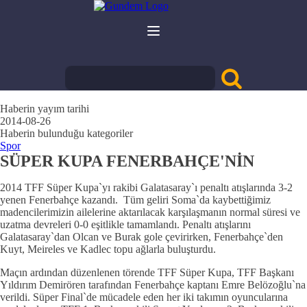
Haberin yayım tarihi
2014-08-26
Haberin bulunduğu kategoriler
Spor
SÜPER KUPA FENERBAHÇE'NİN
2014 TFF Süper Kupa`yı rakibi Galatasaray`ı penaltı atışlarında 3-2
yenen Fenerbahçe kazandı. Tüm geliri Soma`da kaybettiğimiz
madencilerimizin ailelerine aktarılacak karşılaşmanın normal süresi ve
uzatma devreleri 0-0 eşitlikle tamamlandı. Penaltı atışlarını
Galatasaray`dan Olcan ve Burak gole çevirirken, Fenerbahçe`den
Kuyt, Meireles ve Kadlec topu ağlarla buluşturdu.
Maçın ardından düzenlenen törende TFF Süper Kupa, TFF Başkanı
Yıldırım Demirören tarafından Fenerbahçe kaptanı Emre Belözoğlu`na
verildi. Süper Final`de mücadele eden her iki takımın oyuncularına