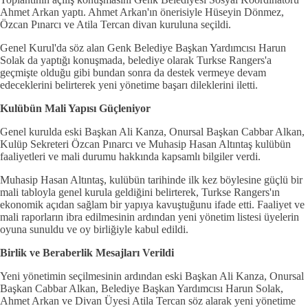
Ahmet Arkan yaptı. Ahmet Arkan'ın önerisiyle Hüseyin Dönmez,
Özcan Pınarcı ve Atila Tercan divan kuruluna seçildi.
Genel Kurul'da söz alan Genk Belediye Başkan Yardımcısı Harun
Solak da yaptığı konuşmada, belediye olarak Turkse Rangers'a
geçmişte olduğu gibi bundan sonra da destek vermeye devam
edeceklerini belirterek yeni yönetime başarı dileklerini iletti.
Kulübün Mali Yapısı Güçleniyor
Genel kurulda eski Başkan Ali Kanza, Onursal Başkan Cabbar Alkan,
Kulüp Sekreteri Özcan Pınarcı ve Muhasip Hasan Altıntaş kulübün
faaliyetleri ve mali durumu hakkında kapsamlı bilgiler verdi.
Muhasip Hasan Altıntaş, kulübün tarihinde ilk kez böylesine güçlü bir
mali tabloyla genel kurula geldiğini belirterek, Turkse Rangers'ın
ekonomik açıdan sağlam bir yapıya kavuştuğunu ifade etti. Faaliyet ve
mali raporların ibra edilmesinin ardından yeni yönetim listesi üyelerin
oyuna sunuldu ve oy birliğiyle kabul edildi.
Birlik ve Beraberlik Mesajları Verildi
Yeni yönetimin seçilmesinin ardından eski Başkan Ali Kanza, Onursal
Başkan Cabbar Alkan, Belediye Başkan Yardımcısı Harun Solak,
Ahmet Arkan ve Divan Üyesi Atila Tercan söz alarak yeni yönetime