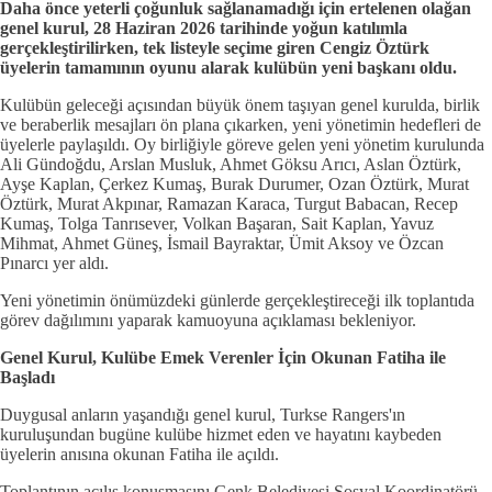
Daha önce yeterli çoğunluk sağlanamadığı için ertelenen olağan
genel kurul, 28 Haziran 2026 tarihinde yoğun katılımla
gerçekleştirilirken, tek listeyle seçime giren Cengiz Öztürk
üyelerin tamamının oyunu alarak kulübün yeni başkanı oldu.
Kulübün geleceği açısından büyük önem taşıyan genel kurulda, birlik
ve beraberlik mesajları ön plana çıkarken, yeni yönetimin hedefleri de
üyelerle paylaşıldı. Oy birliğiyle göreve gelen yeni yönetim kurulunda
Ali Gündoğdu, Arslan Musluk, Ahmet Göksu Arıcı, Aslan Öztürk,
Ayşe Kaplan, Çerkez Kumaş, Burak Durumer, Ozan Öztürk, Murat
Öztürk, Murat Akpınar, Ramazan Karaca, Turgut Babacan, Recep
Kumaş, Tolga Tanrısever, Volkan Başaran, Sait Kaplan, Yavuz
Mihmat, Ahmet Güneş, İsmail Bayraktar, Ümit Aksoy ve Özcan
Pınarcı yer aldı.
Yeni yönetimin önümüzdeki günlerde gerçekleştireceği ilk toplantıda
görev dağılımını yaparak kamuoyuna açıklaması bekleniyor.
Genel Kurul, Kulübe Emek Verenler İçin Okunan Fatiha ile
Başladı
Duygusal anların yaşandığı genel kurul, Turkse Rangers'ın
kuruluşundan bugüne kulübe hizmet eden ve hayatını kaybeden
üyelerin anısına okunan Fatiha ile açıldı.
Toplantının açılış konuşmasını Genk Belediyesi Sosyal Koordinatörü