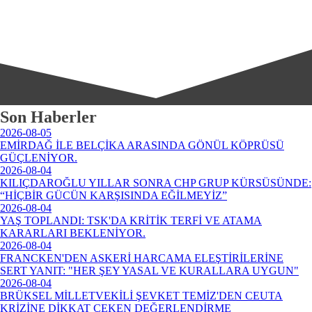
Son Haberler
2026-08-05
EMİRDAĞ İLE BELÇİKA ARASINDA GÖNÜL KÖPRÜSÜ
GÜÇLENİYOR.
2026-08-04
KILIÇDAROĞLU YILLAR SONRA CHP GRUP KÜRSÜSÜNDE:
“HİÇBİR GÜCÜN KARŞISINDA EĞİLMEYİZ”
2026-08-04
YAŞ TOPLANDI: TSK'DA KRİTİK TERFİ VE ATAMA
KARARLARI BEKLENİYOR.
2026-08-04
FRANCKEN'DEN ASKERİ HARCAMA ELEŞTİRİLERİNE
SERT YANIT: "HER ŞEY YASAL VE KURALLARA UYGUN"
2026-08-04
BRÜKSEL MİLLETVEKİLİ ŞEVKET TEMİZ'DEN CEUTA
KRİZİNE DİKKAT ÇEKEN DEĞERLENDİRME