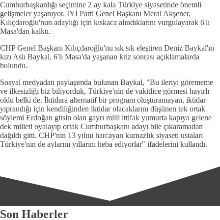
Cumhurbaşkanlığı seçimine 2 ay kala Türkiye siyasetinde önemli
gelişmeler yaşanıyor. İYİ Parti Genel Başkanı Meral Akşener,
Kılıçdaroğlu'nun adaylığı için kıskaca alındıklarını vurgulayarak 6'lı
Masa'dan kalktı.
CHP Genel Başkanı Kılıçdaroğlu'nu sık sık eleştiren Deniz Baykal'ın
kızı Aslı Baykal, 6'lı Masa'da yaşanan kriz sonrası açıklamalarda
bulundu.
Sosyal medyadan paylaşımda bulunan Baykal, "Bu ileriyi görememe
ve ilkesizliği biz biliyorduk, Türkiye'nin de vakitlice görmesi hayırlı
oldu belki de. İktidara alternatif bir program oluşturamayan, iktidar
yıprandığı için kendiliğinden iktidar olacaklarını düşünen tek ortak
söylemi Erdoğan gitsin olan gayrı milli ittifak yumurta kapıya gelene
dek milleti oyalayıp ortak Cumhurbaşkanı adayı bile çıkaramadan
dağıldı gitti. CHP'nin 13 yılını harcayan kurnazlık siyaseti ustaları
Türkiye'nin de aylarını yıllarını heba ediyorlar" ifadelerini kullandı.
Son Haberler