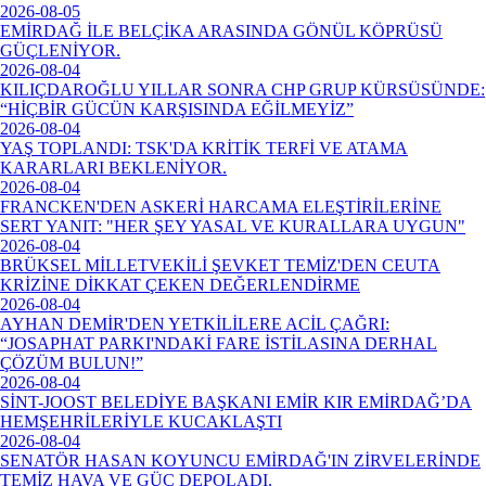
2026-08-05
EMİRDAĞ İLE BELÇİKA ARASINDA GÖNÜL KÖPRÜSÜ
GÜÇLENİYOR.
2026-08-04
KILIÇDAROĞLU YILLAR SONRA CHP GRUP KÜRSÜSÜNDE:
“HİÇBİR GÜCÜN KARŞISINDA EĞİLMEYİZ”
2026-08-04
YAŞ TOPLANDI: TSK'DA KRİTİK TERFİ VE ATAMA
KARARLARI BEKLENİYOR.
2026-08-04
FRANCKEN'DEN ASKERİ HARCAMA ELEŞTİRİLERİNE
SERT YANIT: "HER ŞEY YASAL VE KURALLARA UYGUN"
2026-08-04
BRÜKSEL MİLLETVEKİLİ ŞEVKET TEMİZ'DEN CEUTA
KRİZİNE DİKKAT ÇEKEN DEĞERLENDİRME
2026-08-04
AYHAN DEMİR'DEN YETKİLİLERE ACİL ÇAĞRI:
“JOSAPHAT PARKI'NDAKİ FARE İSTİLASINA DERHAL
ÇÖZÜM BULUN!”
2026-08-04
SİNT-JOOST BELEDİYE BAŞKANI EMİR KIR EMİRDAĞ’DA
HEMŞEHRİLERİYLE KUCAKLAŞTI
2026-08-04
SENATÖR HASAN KOYUNCU EMİRDAĞ'IN ZİRVELERİNDE
TEMİZ HAVA VE GÜÇ DEPOLADI.