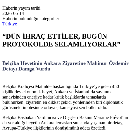
Haberin yayım tarihi
2026-05-14
Haberin bulunduğu kategoriler
Türkiye
“DÜN İHRAÇ ETTİLER, BUGÜN
PROTOKOLDE SELAMLIYORLAR”
Belçika Heyetinin Ankara Ziyaretine Mahinur Özdemir
Detayı Damga Vurdu
Belçika Kraliçesi Mathilde başkanlığında Türkiye’ye gelen 450
kişilik dev ekonomik heyet, Ankara ve İstanbul’da savunma
sanayisinden enerjiye kadar kritik başlıklarda temaslarda
bulunurken, ziyaretin en dikkat çekici yönlerinden biri diplomatik
görüşmelerin ötesinde ortaya çıkan siyasi semboller oldu.
Belçika Başbakan Yardımcısı ve Dışişleri Bakanı Maxime Prévot’un
da yer aldığı heyetin Ankara temasları sırasında yaşanan bir detay,
Avrupa-Türkiye ilişkilerinin dönüşümünü adeta özetledi.