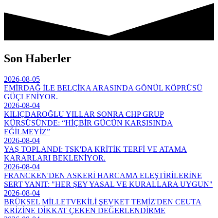
Son Haberler
2026-08-05
EMİRDAĞ İLE BELÇİKA ARASINDA GÖNÜL KÖPRÜSÜ
GÜÇLENİYOR.
2026-08-04
KILIÇDAROĞLU YILLAR SONRA CHP GRUP
KÜRSÜSÜNDE: “HİÇBİR GÜCÜN KARŞISINDA
EĞİLMEYİZ”
2026-08-04
YAŞ TOPLANDI: TSK'DA KRİTİK TERFİ VE ATAMA
KARARLARI BEKLENİYOR.
2026-08-04
FRANCKEN'DEN ASKERİ HARCAMA ELEŞTİRİLERİNE
SERT YANIT: "HER ŞEY YASAL VE KURALLARA UYGUN"
2026-08-04
BRÜKSEL MİLLETVEKİLİ ŞEVKET TEMİZ'DEN CEUTA
KRİZİNE DİKKAT ÇEKEN DEĞERLENDİRME