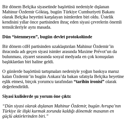
Bir dönem Belçika siyasetinde başörtüsü nedeniyle dışlanan
Mahinur Özdemir Göktaş, bugün Türkiye Cumhuriyeti Bakanı
olarak Belçika heyetini karşılayan isimlerden biri oldu. Üstelik
kendisini yıllar önce partisinden ihraç eden siyasi çevrelerin önemli
temsilcileriyle aynı masada.
Dün “istenmeyen”, bugün devlet protokolünde
Bir dönem cdH partisinden uzaklaştırılan Mahinur Özdemir’in
ihracında adı geçen siyasi isimler arasında Maxime Prévot’un da
bulunması, ziyaret sırasında sosyal medyada en çok konuşulan
başlıklardan biri haline geldi.
O günlerde başörtüsü tartışmaları nedeniyle yoğun baskıya maruz
kalan Özdemir’in bugün Ankara’da bakan sıfatıyla Belçika heyetine
eşlik etmesi, birçok yorumcu tarafından
“tarihin ironisi”
olarak
değerlendirildi.
Siyasi kulislerde şu yorum öne çıktı:
“Dün siyasi olarak dışlanan Mahinur Özdemir, bugün Avrupa’nın
Türkiye ile ilişki kurmak zorunda kaldığı dönemde masanın en
güçlü aktörlerinden biri.”