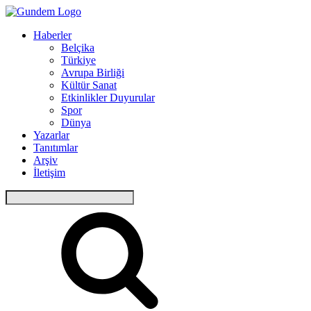
Haberler
Belçika
Türkiye
Avrupa Birliği
Kültür Sanat
Etkinlikler Duyurular
Spor
Dünya
Yazarlar
Tanıtımlar
Arşiv
İletişim
Arama: