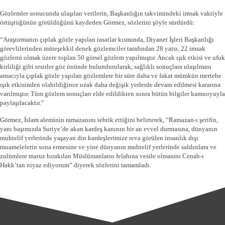
Gözlemler sonucunda ulaşılan verilerin, Başkanlığın takvimindeki imsak vaktiyle
örtüştüğünün görüldüğünü kaydeden Görmez, sözlerini şöyle sürdürdü:
“Araştırmanın çıplak gözle yapılan rasatlar kısmında, Diyanet İşleri Başkanlığı
görevlilerinden müteşekkil denek gözlemciler tarafından 28 yatsı, 22 imsak
gözlemi olmak üzere toplan 50 görsel gözlem yapılmıştır. Ancak ışık etkisi ve ufuk
kirliliği gibi tesirler göz önünde bulundurularak, sağlıklı sonuçlara ulaşılması
amacıyla çıplak gözle yapılan gözlemlere bir süre daha ve fakat mümkün mertebe
ışık etkisinden olabildiğince uzak daha değişik yerlerde devam edilmesi kararına
varılmıştır. Tüm gözlem sonuçları elde edildikten sonra bütün bilgiler kamuoyuyla
paylaşılacaktır.”
Görmez, İslam aleminin ramazanını tebrik ettiğini belirterek, “Ramazan-ı şerifin,
yanı başımızda Suriye’de akan kardeş kanının bir an evvel durmasına, dünyanın
muhtelif yerlerinde yaşayan din kardeşlerimize reva görülen insanlık dışı
muamelelerin sona ermesine ve yine dünyanın muhtelif yerlerinde saldırılara ve
zulümlere maruz bırakılan Müslümanların felahına vesile olmasını Cenab-ı
Hakk’tan niyaz ediyorum” diyerek sözlerini tamamladı.