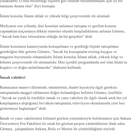
yasaklarını, O’nun belirlediği ölçüleri göz önünde bulundurmaları için iyi bir
ramazan ikramı olur” diye konuştu.
İslami konular, İslami ahlak ve yüksek bilgi çerçevesinde ele alınmalı
Medyanın son yıllarda, dini konuları anlamsız tartışma ve gerilim konusu
yapmaktan kaçınmaya dikkat etmesini olumlu karşıladıklarını anlatan Görmez,
“Ancak hala bazı istisnaların olduğu da bir gerçektir" dedi.
İslami konuların kamuoyunda konuşulması ve gerektiği ölçüde tartışılması
gerektiğini dile getiren Görmez, "Ancak bu konuşmalar reyting kaygısı ve
magazin boyutunda olmamalıdır. İslami konular, İslami ahlak, yüksek bilgi ve
hikmet çerçevesinde ele alınmalıdır. Dini içerikli programlarda asıl olan İslam’ın
kuşatıcı ve doğru anlatılmasıdır” ifadesini kullandı.
İmsak vakitleri
Ramazanın manevi ikliminde, müminlerin, ibadet hayatıyla ilgili gereksiz
tartışmalarla meşgul edilmesini doğru bulmadığını belirten Görmez, özellikle
“Ancak ne yazık ki özellikle imsak ve yatsı vakitleri ile ilgili olarak artık her yıl
karşılaşmaya alıştığımız bir takım tartışmalar, televizyon ekranlarında yine boy
göstermeye başlamıştır” dedi.
İmsak ve yatsı vakitlerinin bilimsel gözlem yöntemleriyle belirlenmesi için Ankara
Üniversitesi Fen Fakültesi ile ortak bir gözlem projesi yürüttüklerini ifade eden
Görmez, çalışmaların Ankara, Bolu ve Mersin’de yürütüldüğünü söyledi.