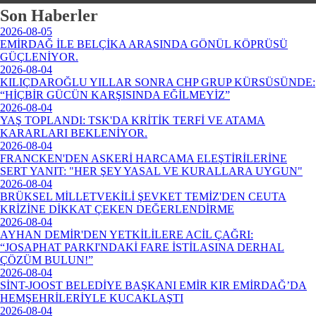
Son Haberler
2026-08-05
EMİRDAĞ İLE BELÇİKA ARASINDA GÖNÜL KÖPRÜSÜ
GÜÇLENİYOR.
2026-08-04
KILIÇDAROĞLU YILLAR SONRA CHP GRUP KÜRSÜSÜNDE:
“HİÇBİR GÜCÜN KARŞISINDA EĞİLMEYİZ”
2026-08-04
YAŞ TOPLANDI: TSK'DA KRİTİK TERFİ VE ATAMA
KARARLARI BEKLENİYOR.
2026-08-04
FRANCKEN'DEN ASKERİ HARCAMA ELEŞTİRİLERİNE
SERT YANIT: "HER ŞEY YASAL VE KURALLARA UYGUN"
2026-08-04
BRÜKSEL MİLLETVEKİLİ ŞEVKET TEMİZ'DEN CEUTA
KRİZİNE DİKKAT ÇEKEN DEĞERLENDİRME
2026-08-04
AYHAN DEMİR'DEN YETKİLİLERE ACİL ÇAĞRI:
“JOSAPHAT PARKI'NDAKİ FARE İSTİLASINA DERHAL
ÇÖZÜM BULUN!”
2026-08-04
SİNT-JOOST BELEDİYE BAŞKANI EMİR KIR EMİRDAĞ’DA
HEMŞEHRİLERİYLE KUCAKLAŞTI
2026-08-04