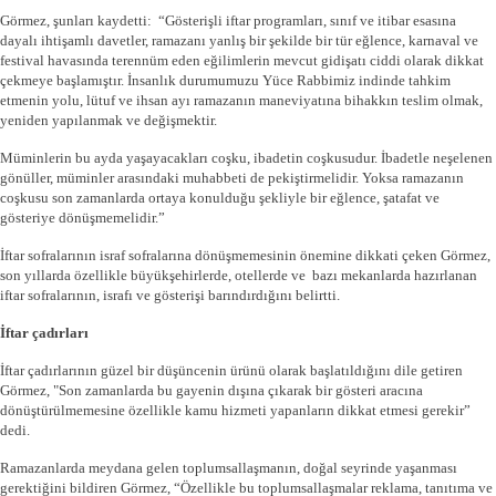
Görmez, şunları kaydetti: “Gösterişli iftar programları, sınıf ve itibar esasına
dayalı ihtişamlı davetler, ramazanı yanlış bir şekilde bir tür eğlence, karnaval ve
festival havasında terennüm eden eğilimlerin mevcut gidişatı ciddi olarak dikkat
çekmeye başlamıştır. İnsanlık durumumuzu Yüce Rabbimiz indinde tahkim
etmenin yolu, lütuf ve ihsan ayı ramazanın maneviyatına bihakkın teslim olmak,
yeniden yapılanmak ve değişmektir.
Müminlerin bu ayda yaşayacakları coşku, ibadetin coşkusudur. İbadetle neşelenen
gönüller, müminler arasındaki muhabbeti de pekiştirmelidir. Yoksa ramazanın
coşkusu son zamanlarda ortaya konulduğu şekliyle bir eğlence, şatafat ve
gösteriye dönüşmemelidir.”
İftar sofralarının israf sofralarına dönüşmemesinin önemine dikkati çeken Görmez,
son yıllarda özellikle büyükşehirlerde, otellerde ve bazı mekanlarda hazırlanan
iftar sofralarının, israfı ve gösterişi barındırdığını belirtti.
İftar çadırları
İftar çadırlarının güzel bir düşüncenin ürünü olarak başlatıldığını dile getiren
Görmez, "Son zamanlarda bu gayenin dışına çıkarak bir gösteri aracına
dönüştürülmemesine özellikle kamu hizmeti yapanların dikkat etmesi gerekir”
dedi.
Ramazanlarda meydana gelen toplumsallaşmanın, doğal seyrinde yaşanması
gerektiğini bildiren Görmez, “Özellikle bu toplumsallaşmalar reklama, tanıtıma ve