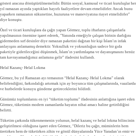
gösteri aracına dönüştürülmemelidir. Bütün sosyal, kamusal ve ticari kuruluşlar her
yıl ramazan ayında yaptıkları hayırlı faaliyetlere devam etmelidirler. Ancak bunu
yaparken ramazanın sükunetine, huzuruna ve maneviyatına riayet etmelidirler”
diye konuştu.
Özel ve ticari kuruluşlara da çağrı yapan Görmez, toplu iftarların çalışanlarla
yapılmasının önemine işaret ederek, "Yanında emeğiyle çalışan birinin darlığını
gidermeden sırf desinler diye ramazan paketini dağıtan bir kişi İslam’ın infak
anlayışını anlamamış demektir. Yoksulluk ve yoksunluğun sadece bir gıda
paketiyle giderileceğini düşünmek, İslam’ın yardımlaşma ve dayanışmasını henüz
tam kavrayamadığımız anlamına gelir” ifadesini kullandı.
Helal Kazanç- Helal Lokma
Görmez, bu yıl Ramazan ayı temasının “Helal Kazanç- Helal Lokma” olarak
belirlendiğini, farkındalığı artırmak için ay boyunca tüm çalışmalarında, vaazlarda
ve hutbelerde konuyu gündeme getireceklerini bildirdi.
Günümüz toplumlarını en iyi “tüketim toplumu” ifadesinin anlattığına işaret eden
Görmez, tüketimin modern zamanlarda hayatın nihai amacı haline getirildiğini
belirtti.
Tüketim çarkında tükenmemenin yolunun, helal kazanç ve helal lokma bilincinin
geliştirilmesi olduğuna işaret eden Görmez, “Dileriz bu çağrı, müminlerin hem
üretirken hem de tüketirken zihin ve gönül dünyalarında Yüce Yaradan’ın emir ve