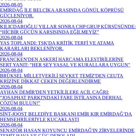
2026-08-05
EMİRDAĞ İLE BELÇİKA ARASINDA GÖNÜL KÖPRÜSÜ
GÜÇLENİYOR.
2026-08-04
KILIÇDAROĞLU YILLAR SONRA CHP GRUP KÜRSÜSÜNDE:
“HİÇBİR GÜCÜN KARŞISINDA EĞİLMEYİZ”
2026-08-04
YAŞ TOPLANDI: TSK'DA KRİTİK TERFİ VE ATAMA
KARARLARI BEKLENİYOR.
2026-08-04
FRANCKEN'DEN ASKERİ HARCAMA ELEŞTİRİLERİNE
SERT YANIT: "HER ŞEY YASAL VE KURALLARA UYGUN"
2026-08-04
BRÜKSEL MİLLETVEKİLİ ŞEVKET TEMİZ'DEN CEUTA
KRİZİNE DİKKAT ÇEKEN DEĞERLENDİRME
2026-08-04
AYHAN DEMİR'DEN YETKİLİLERE ACİL ÇAĞRI:
“JOSAPHAT PARKI'NDAKİ FARE İSTİLASINA DERHAL
ÇÖZÜM BULUN!”
2026-08-04
SİNT-JOOST BELEDİYE BAŞKANI EMİR KIR EMİRDAĞ’DA
HEMŞEHRİLERİYLE KUCAKLAŞTI
2026-08-04
SENATÖR HASAN KOYUNCU EMİRDAĞ'IN ZİRVELERİNDE
TEMİZ HAVA VE GÜÇ DEPOLADI.