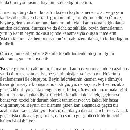
yılda 6 milyon kişinin hayatını kaybettiğini belirtti.
İnmenin, dünyada en fazla fonksiyon kaybına neden olan ve yaşam
kalitesini etkileyen hastalık grubunu oluşturduğunu belirten Ölmez,
beyne giden kan akımının, damarın pıhtıyla tıkanmasına bağlı olarak
aniden azalması, durması ya da daha az sıklıkla, beyin damarlarının
yırtılıp kanın beyin dokusu içinde kanamasıyla oluşan inmelerin
'iskemik inme' ve 'hemorajik inme' olmak üzere iki çeşidi bulunduğunu
bildirdi.
Ölmez, inmelerin yüzde 80'ini iskemik inmenin oluşturduğunu
aktararak, şunları kaydetti:
'Beyne giden kan akımının, damarın tıkanması yoluyla aniden azalması
ya da durması sonucu beyne yeterli oksijen ve besin maddelerinin
iletilememesi ile oluşuyor. Beyin hücrelerinin kısmen veya tümüyle
hasar görmesiyle konuşma bozukluğu, yüzde kayma, kol ve bacakta
güçsüzlük, duyu ya da denge kaybı, bilinç düzeyinde bozulmalar gibi
belirtiler ortaya çıkabiliyor. Geçici iskemik atak ise felç geçirmeye
benzeyen geçici bir durum olarak tanımlanıyor ve kalıcı bir hasar
oluşturmuyor. Beynin bir kısmına giden kan akışındaki geçici bir
azalmadan kaynaklanıyor. Birkaç dakika ya da saat sürebiliyor. Ancak
geçici iskemik atak geçirmek, daha sonra gelişebilecek bir inmenin
habercisi olabiliyor.