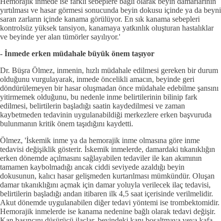
Hemorajik inmede ise farklı sebeplere bağlı olarak beyin damarlarının
yırtılması ve hasar görmesi sonucunda beyin dokusu içinde ya da beyni
saran zarların içinde kanama görülüyor. En sık kanama sebepleri
kontrolsüz yüksek tansiyon, kanamaya yatkınlık oluşturan hastalıklar
ve beyinde yer alan tümörler sayılıyor.'
- İnmede erken müdahale büyük önem taşıyor
Dr. Büşra Ölmez, inmenin, hızlı müdahale edilmesi gereken bir durum
olduğunu vurgulayarak, inmede öncelikli amacın, beyinde geri
döndürülemeyen bir hasar oluşmadan önce müdahale edebilme şansını
yitirmemek olduğunu, bu nedenle inme belirtilerinin bilinip fark
edilmesi, belirtilerin başladığı saatin kaydedilmesi ve zaman
kaybetmeden tedavinin uygulanabildiği merkezlere erken başvuruda
bulunmanın kritik önem taşıdığını kaydetti.
Ölmez, 'İskemik inme ya da hemorajik inme olmasına göre inme
tedavisi değişiklik gösterir. İskemik inmelerde, damardaki tıkanıklığın
erken dönemde açılmasını sağlayabilen tedaviler ile kan akımının
tamamen kaybolmadığı ancak ciddi seviyede azaldığı beyin
dokusunun, kalıcı hasar gelişmeden kurtarılması mümkündür. Oluşan
damar tıkanıklığını açmak için damar yoluyla verilecek ilaç tedavisi,
belirtilerin başladığı andan itibaren ilk 4,5 saat içerisinde verilmelidir.
Akut dönemde uygulanabilen diğer tedavi yöntemi ise trombektomidir.
Hemorajik inmelerde ise kanama nedenine bağlı olarak tedavi değişir.
Kan basıncını düşürücü ilaçlar, beyindeki kanı boşaltmaya veya kafa