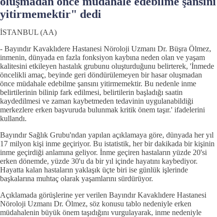
oluşmadan önce müdahale edebilme şansını
yitirmemektir" dedi
İSTANBUL (AA)
- Bayındır Kavaklıdere Hastanesi Nöroloji Uzmanı Dr. Büşra Ölmez,
inmenin, dünyada en fazla fonksiyon kaybına neden olan ve yaşam
kalitesini etkileyen hastalık grubunu oluşturduğunu belirterek, 'İnmede
öncelikli amaç, beyinde geri döndürülemeyen bir hasar oluşmadan
önce müdahale edebilme şansını yitirmemektir. Bu nedenle inme
belirtilerinin bilinip fark edilmesi, belirtilerin başladığı saatin
kaydedilmesi ve zaman kaybetmeden tedavinin uygulanabildiği
merkezlere erken başvuruda bulunmak kritik önem taşır.' ifadelerini
kullandı.
Bayındır Sağlık Grubu'ndan yapılan açıklamaya göre, dünyada her yıl
17 milyon kişi inme geçiriyor. Bu istatistik, her bir dakikada bir kişinin
inme geçirdiği anlamına geliyor. İnme geçiren hastaların yüzde 20'si
erken dönemde, yüzde 30'u da bir yıl içinde hayatını kaybediyor.
Hayatta kalan hastaların yaklaşık üçte biri ise günlük işlerinde
başkalarına muhtaç olarak yaşamlarını sürdürüyor.
Açıklamada görüşlerine yer verilen Bayındır Kavaklıdere Hastanesi
Nöroloji Uzmanı Dr. Ölmez, söz konusu tablo nedeniyle erken
müdahalenin büyük önem taşıdığını vurgulayarak, inme nedeniyle