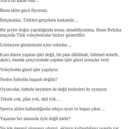
Anca bu kadar olur...
Buna aklın gücü diyorum.
Belçikalılar, Türkleri gerçekten kıskandır…
Bir şeyler doğru yapıldığında sonuç alınabiliyormuş. Bunu Belçika
maçında Türk voleybolcular bizlere gösterdiler.
Görmeyen gözümüzün içine soktular…
Kara düzen yapılan işler değil, bir plan dâhilinde, bilimsel temelli,
akılcı, mantık çerçevesinde yapılan işler güzel sonuçlar verir.
Voleybolda güzel işler yapılıyor.
Neden futbolda başarılı değiliz?
Oyuncular, futbolu beyinleri ile değil bedenleri ile oynuyor.
Teknik yok, plan yok, akıl yok…
Sporcu aklını kullandığında ortaya oyun ve başarı çıkar…
Yaşamın her alanında öyle değil midir?
Ne işle meşgul olursanız olunuz, aklınızı kullandığınız oranda var