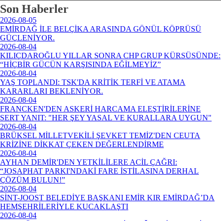
Son Haberler
2026-08-05
EMİRDAĞ İLE BELÇİKA ARASINDA GÖNÜL KÖPRÜSÜ
GÜÇLENİYOR.
2026-08-04
KILIÇDAROĞLU YILLAR SONRA CHP GRUP KÜRSÜSÜNDE:
“HİÇBİR GÜCÜN KARŞISINDA EĞİLMEYİZ”
2026-08-04
YAŞ TOPLANDI: TSK'DA KRİTİK TERFİ VE ATAMA
KARARLARI BEKLENİYOR.
2026-08-04
FRANCKEN'DEN ASKERİ HARCAMA ELEŞTİRİLERİNE
SERT YANIT: "HER ŞEY YASAL VE KURALLARA UYGUN"
2026-08-04
BRÜKSEL MİLLETVEKİLİ ŞEVKET TEMİZ'DEN CEUTA
KRİZİNE DİKKAT ÇEKEN DEĞERLENDİRME
2026-08-04
AYHAN DEMİR'DEN YETKİLİLERE ACİL ÇAĞRI:
“JOSAPHAT PARKI'NDAKİ FARE İSTİLASINA DERHAL
ÇÖZÜM BULUN!”
2026-08-04
SİNT-JOOST BELEDİYE BAŞKANI EMİR KIR EMİRDAĞ’DA
HEMŞEHRİLERİYLE KUCAKLAŞTI
2026-08-04