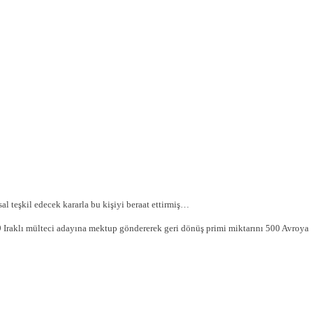
 teşkil edecek kararla bu kişiyi beraat ettirmiş…
 Iraklı mülteci adayına mektup göndererek geri dönüş primi miktarını 500 Avroya