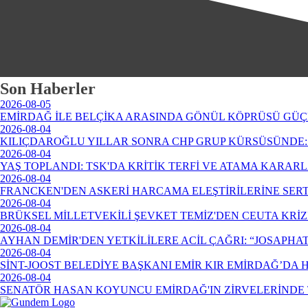
Son Haberler
2026-08-05
EMİRDAĞ İLE BELÇİKA ARASINDA GÖNÜL KÖPRÜSÜ GÜÇ
2026-08-04
KILIÇDAROĞLU YILLAR SONRA CHP GRUP KÜRSÜSÜNDE: 
2026-08-04
YAŞ TOPLANDI: TSK'DA KRİTİK TERFİ VE ATAMA KARAR
2026-08-04
FRANCKEN'DEN ASKERİ HARCAMA ELEŞTİRİLERİNE SERT
2026-08-04
BRÜKSEL MİLLETVEKİLİ ŞEVKET TEMİZ'DEN CEUTA KRİ
2026-08-04
AYHAN DEMİR'DEN YETKİLİLERE ACİL ÇAĞRI: “JOSAPHA
2026-08-04
SİNT-JOOST BELEDİYE BAŞKANI EMİR KIR EMİRDAĞ’DA
2026-08-04
SENATÖR HASAN KOYUNCU EMİRDAĞ'IN ZİRVELERİNDE 