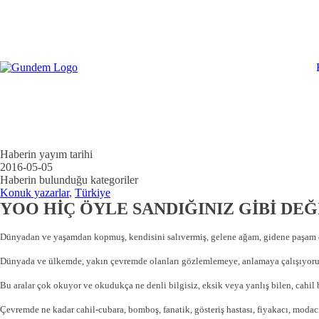
Haberin yayım tarihi
2016-05-05
Haberin bulunduğu kategoriler
Konuk yazarlar
,
Türkiye
YOO HİÇ ÖYLE SANDIĞINIZ GİBİ DE
Dünyadan ve yaşamdan kopmuş, kendisini salıvermiş, gelene ağam, gidene paşam 
Dünyada ve ülkemde, yakın çevremde olanları gözlemlemeye, anlamaya çalışıyor
Bu aralar çok okuyor ve okudukça ne denli bilgisiz, eksik veya yanlış bilen, cah
Çevremde ne kadar cahil-cubara, bomboş, fanatik, gösteriş hastası, fiyakacı, modac