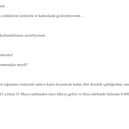
orum…
ek ezdiklerini üzülerek ve kahrolarak gözlemliyorum…
çe kullandıklarını sezinliyorum…
ekenler!
dememişler miydi?
 sığınmacı temyizde sadece karın doyuracak kadar, dört Avroluk çaldığından, emsal
yılının 31 Mayıs tarihinden önce ülkeye gelen ve iltica talebinde bulunan 9.469