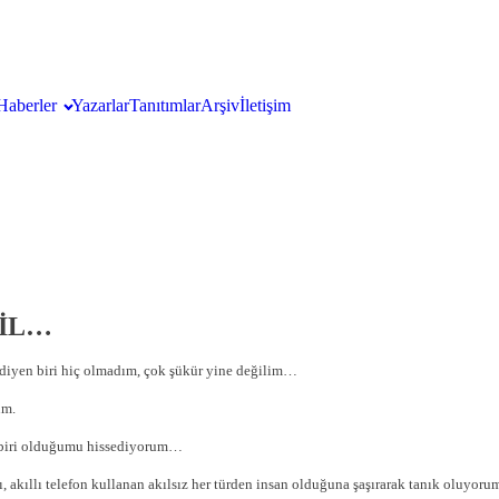
Haberler
Yazarlar
Tanıtımlar
Arşiv
İletişim
ĞİL…
diyen biri hiç olmadım, çok şükür yine değilim…
um.
il biri olduğumu hissediyorum…
ı, akıllı telefon kullanan akılsız her türden insan olduğuna şaşırarak tanık oluyor