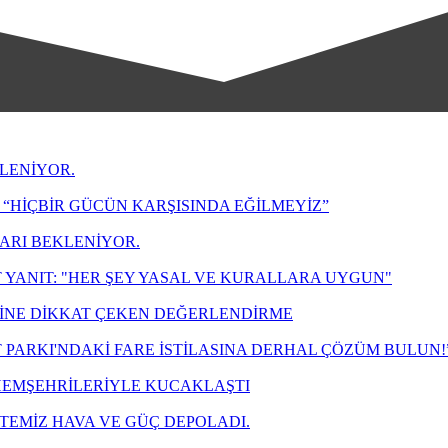
LENİYOR.
“HİÇBİR GÜCÜN KARŞISINDA EĞİLMEYİZ”
LARI BEKLENİYOR.
 YANIT: "HER ŞEY YASAL VE KURALLARA UYGUN"
ZİNE DİKKAT ÇEKEN DEĞERLENDİRME
T PARKI'NDAKİ FARE İSTİLASINA DERHAL ÇÖZÜM BULUN!
 HEMŞEHRİLERİYLE KUCAKLAŞTI
TEMİZ HAVA VE GÜÇ DEPOLADI.