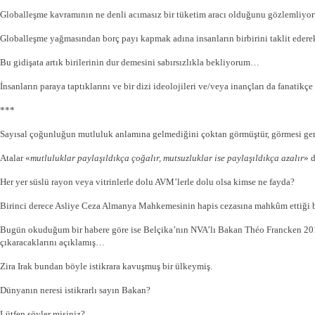
Globalleşme kavramının ne denli acımasız bir tüketim aracı olduğunu gözlemliy
Globalleşme yağmasından borç payı kapmak adına insanların birbirini taklit eder
Bu gidişata artık birilerinin dur demesini sabırsızlıkla bekliyorum…
İnsanların paraya taptıklarını ve bir dizi ideolojileri ve/veya inançları da fanatik
***
Sayısal çoğunluğun mutluluk anlamına gelmediğini çoktan görmüştür, görmesi ger
Atalar «
mutluluklar payla
şıld
ıkça ço
ğal
ır, mutsuzluklar ise payla
şıld
ıkça azal
ır
» 
Her yer süslü rayon veya vitrinlerle dolu AVM’lerle dolu olsa kimse ne fayda?
Birinci derece Asliye Ceza Almanya Mahkemesinin hapis cezasına mahkûm ettiği bir
Bugün okuduğum bir habere göre ise Belçika’nın NVA’lı Bakan Théo Francken 2015 
çıkaracaklarını açıklamış…
Zira Irak bundan böyle istikrara kavuşmuş bir ülkeymiş.
Dünyanın neresi istikrarlı sayın Bakan?
Lütfen söyler misiniz?