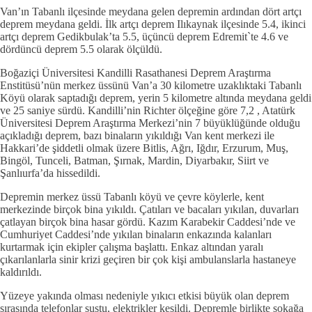
Van’ın Tabanlı ilçesinde meydana gelen depremin ardından dört artçı
deprem meydana geldi. İlk artçı deprem Ilıkaynak ilçesinde 5.4, ikinci
artçı deprem Gedikbulak’ta 5.5, üçüncü deprem Edremit`te 4.6 ve
dördüncü deprem 5.5 olarak ölçüldü.
Boğaziçi Üniversitesi Kandilli Rasathanesi Deprem Araştırma
Enstitüsü’nün merkez üssünü Van’a 30 kilometre uzaklıktaki Tabanlı
Köyü olarak saptadığı deprem, yerin 5 kilometre altında meydana geldi
ve 25 saniye sürdü. Kandilli’nin Richter ölçeğine göre 7,2 , Atatürk
Üniversitesi Deprem Araştırma Merkezi’nin 7 büyüklüğünde olduğu
açıkladığı deprem, bazı binaların yıkıldığı Van kent merkezi ile
Hakkari’de şiddetli olmak üzere Bitlis, Ağrı, Iğdır, Erzurum, Muş,
Bingöl, Tunceli, Batman, Şırnak, Mardin, Diyarbakır, Siirt ve
Şanlıurfa’da hissedildi.
Depremin merkez üssü Tabanlı köyü ve çevre köylerle, kent
merkezinde birçok bina yıkıldı. Çatıları ve bacaları yıkılan, duvarları
çatlayan birçok bina hasar gördü. Kazım Karabekir Caddesi’nde ve
Cumhuriyet Caddesi’nde yıkılan binaların enkazında kalanları
kurtarmak için ekipler çalışma başlattı. Enkaz altından yaralı
çıkarılanlarla sinir krizi geçiren bir çok kişi ambulanslarla hastaneye
kaldırıldı.
Yüzeye yakında olması nedeniyle yıkıcı etkisi büyük olan deprem
sırasında telefonlar sustu, elektrikler kesildi. Depremle birlikte sokağa