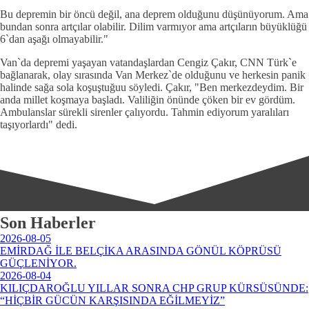
Bu depremin bir öncü değil, ana deprem olduğunu düşünüyorum. Ama
bundan sonra artçılar olabilir. Dilim varmıyor ama artçıların büyüklüğü
6`dan aşağı olmayabilir."
Van`da depremi yaşayan vatandaşlardan Cengiz Çakır, CNN Türk`e
bağlanarak, olay sırasında Van Merkez`de olduğunu ve herkesin panik
halinde sağa sola koşuştuğuu söyledi. Çakır, "Ben merkezdeydim. Bir
anda millet koşmaya başladı. Valiliğin önünde çöken bir ev gördüm.
Ambulanslar sürekli sirenler çalıyordu. Tahmin ediyorum yaralıları
taşıyorlardı" dedi.
Son Haberler
2026-08-05
EMİRDAĞ İLE BELÇİKA ARASINDA GÖNÜL KÖPRÜSÜ
GÜÇLENİYOR.
2026-08-04
KILIÇDAROĞLU YILLAR SONRA CHP GRUP KÜRSÜSÜNDE:
“HİÇBİR GÜCÜN KARŞISINDA EĞİLMEYİZ”