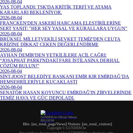
2026-08-04
YAŞ TOPLANDI: TSK'DA KRİTİK TERFİ VE ATAMA
KARARLARI BEKLENİYOR.
2026-08-04
FRANCKEN'DEN ASKERİ HARCAMA ELEŞTİRİLERİNE
SERT YANIT: "HER ŞEY YASAL VE KURALLARA UYGUN"
2026-08-04
BRÜKSEL MİLLETVEKİLİ ŞEVKET TEMİZ'DEN CEUTA
KRİZİNE DİKKAT ÇEKEN DEĞERLENDİRME
2026-08-04
AYHAN DEMİR'DEN YETKİLİLERE ACİL ÇAĞRI:
“JOSAPHAT PARKI'NDAKİ FARE İSTİLASINA DERHAL
ÇÖZÜM BULUN!”
2026-08-04
SİNT-JOOST BELEDİYE BAŞKANI EMİR KIR EMİRDAĞ’DA
HEMŞEHRİLERİYLE KUCAKLAŞTI
2026-08-04
SENATÖR HASAN KOYUNCU EMİRDAĞ'IN ZİRVELERİNDE
TEMİZ HAVA VE GÜÇ DEPOLADI.
GUNDEM.be Official Website
BELGIUM
Hits: [srs_total_pageViews] Visitors: [srs_total_visitors]
Copyright © GUNDEM.be
Site içeriği ve dizaynın tüm hakları GÜNDEM.be websitesine aittir.