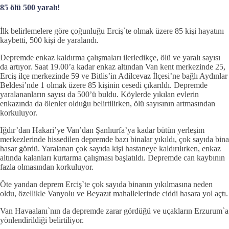
85 ölü 500 yaralı!
İlk belirlemelere göre çoğunluğu Erciş`te olmak üzere 85 kişi hayatını
kaybetti, 500 kişi de yaralandı.
Depremde enkaz kaldırma çalışmaları ilerledikçe, ölü ve yaralı sayısı
da artıyor. Saat 19.00’a kadar enkaz altından Van kent merkezinde 25,
Erciş ilçe merkezinde 59 ve Bitlis’in Adilcevaz İlçesi’ne bağlı Aydınlar
Beldesi’nde 1 olmak üzere 85 kişinin cesedi çıkarıldı. Depremde
yaralananların sayısı da 500’ü buldu. Köylerde yıkılan evlerin
enkazında da ölenler olduğu belirtilirken, ölü sayısının artmasından
korkuluyor.
Iğdır’dan Hakari’ye Van’dan Şanlıurfa’ya kadar bütün yerleşim
merkezlerinde hissedilen depremde bazı binalar yıkıldı, çok sayıda bina
hasar gördü. Yaralanan çok sayıda kişi hastaneye kaldırılırken, enkaz
altında kalanları kurtarma çalışması başlatıldı. Depremde can kaybının
fazla olmasından korkuluyor.
Öte yandan deprem Erciş`te çok sayıda binanın yıkılmasına neden
oldu, özellikle Vanyolu ve Beyazıt mahallelerinde ciddi hasara yol açtı.
Van Havaalanı`nın da depremde zarar gördüğü ve uçakların Erzurum`a
yönlendirildiği belirtiliyor.