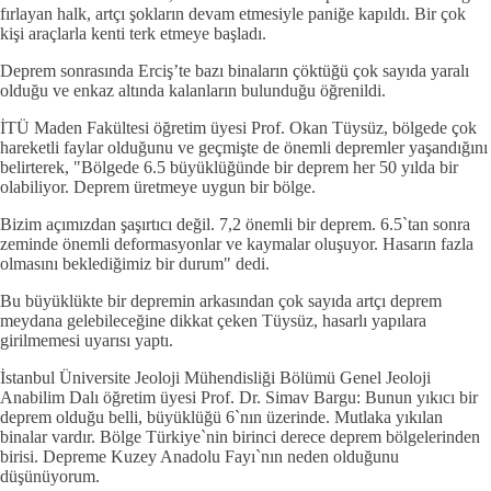
fırlayan halk, artçı şokların devam etmesiyle paniğe kapıldı. Bir çok
kişi araçlarla kenti terk etmeye başladı.
Deprem sonrasında Erciş’te bazı binaların çöktüğü çok sayıda yaralı
olduğu ve enkaz altında kalanların bulunduğu öğrenildi.
İTÜ Maden Fakültesi öğretim üyesi Prof. Okan Tüysüz, bölgede çok
hareketli faylar olduğunu ve geçmişte de önemli depremler yaşandığını
belirterek, "Bölgede 6.5 büyüklüğünde bir deprem her 50 yılda bir
olabiliyor. Deprem üretmeye uygun bir bölge.
Bizim açımızdan şaşırtıcı değil. 7,2 önemli bir deprem. 6.5`tan sonra
zeminde önemli deformasyonlar ve kaymalar oluşuyor. Hasarın fazla
olmasını beklediğimiz bir durum" dedi.
Bu büyüklükte bir depremin arkasından çok sayıda artçı deprem
meydana gelebileceğine dikkat çeken Tüysüz, hasarlı yapılara
girilmemesi uyarısı yaptı.
İstanbul Üniversite Jeoloji Mühendisliği Bölümü Genel Jeoloji
Anabilim Dalı öğretim üyesi Prof. Dr. Simav Bargu: Bunun yıkıcı bir
deprem olduğu belli, büyüklüğü 6`nın üzerinde. Mutlaka yıkılan
binalar vardır. Bölge Türkiye`nin birinci derece deprem bölgelerinden
birisi. Depreme Kuzey Anadolu Fayı`nın neden olduğunu
düşünüyorum.