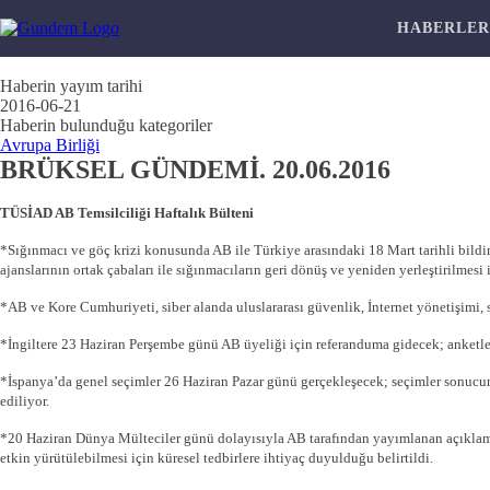
HABERLE
Haberin yayım tarihi
2016-06-21
Haberin bulunduğu kategoriler
Avrupa Birliği
BRÜKSEL GÜNDEMİ. 20.06.2016
TÜSİAD AB Temsilciliği Haftalık Bülteni
*Sığınmacı ve göç krizi konusunda AB ile Türkiye arasındaki 18 Mart tarihli bi
ajanslarının ortak çabaları ile sığınmacıların geri dönüş ve yeniden yerleştirilme
*AB ve Kore Cumhuriyeti, siber alanda uluslararası güvenlik, İnternet yönetişimi, s
*İngiltere 23 Haziran Perşembe günü AB üyeliği için referanduma gidecek; anketle
*İspanya’da genel seçimler 26 Haziran Pazar günü gerçekleşecek; seçimler sonucund
ediliyor.
*20 Haziran Dünya Mülteciler günü dolayısıyla AB tarafından yayımlanan açıklama
etkin yürütülebilmesi için küresel tedbirlere ihtiyaç duyulduğu belirtildi.