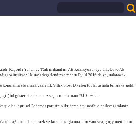
ımlandı. Raporda Yunan ve Türk makamları, AB Komisyonu, üye ülkeler ve AB
landığı belirtiliyor. Üçüncü değerlendirme raporu Eylül 2016’da yayımlanacak.
 konularını ele almak üzere III. Yıllık Siber Diyalog toplantısında bir araya geldi.
eçtiğini gösterirken, kararsız seçmenlerin oranı %10 - %15.
şı olan, aşırı sol Podemos partisinin iktidarda pay sahibi olabileceği tahmin
landı, sığınmacılara destek ve koruma sağlanmasının yanı sıra, göç yönetiminin