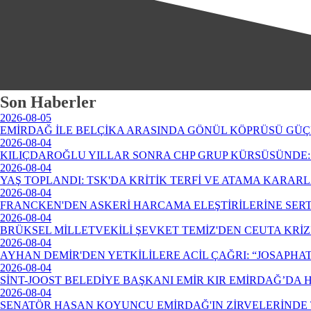
Son Haberler
2026-08-05
EMİRDAĞ İLE BELÇİKA ARASINDA GÖNÜL KÖPRÜSÜ GÜÇ
2026-08-04
KILIÇDAROĞLU YILLAR SONRA CHP GRUP KÜRSÜSÜNDE: 
2026-08-04
YAŞ TOPLANDI: TSK'DA KRİTİK TERFİ VE ATAMA KARAR
2026-08-04
FRANCKEN'DEN ASKERİ HARCAMA ELEŞTİRİLERİNE SERT
2026-08-04
BRÜKSEL MİLLETVEKİLİ ŞEVKET TEMİZ'DEN CEUTA KRİ
2026-08-04
AYHAN DEMİR'DEN YETKİLİLERE ACİL ÇAĞRI: “JOSAPHA
2026-08-04
SİNT-JOOST BELEDİYE BAŞKANI EMİR KIR EMİRDAĞ’DA
2026-08-04
SENATÖR HASAN KOYUNCU EMİRDAĞ'IN ZİRVELERİNDE 