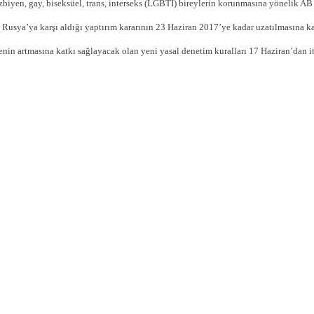
zbiyen, gay, biseksüel, trans, interseks (LGBTI) bireylerin korunmasına yönelik AB 
Rusya’ya karşı aldığı yaptırım kararının 23 Haziran 2017’ye kadar uzatılmasına ka
enin artmasına katkı sağlayacak olan yeni yasal denetim kuralları 17 Haziran’dan it