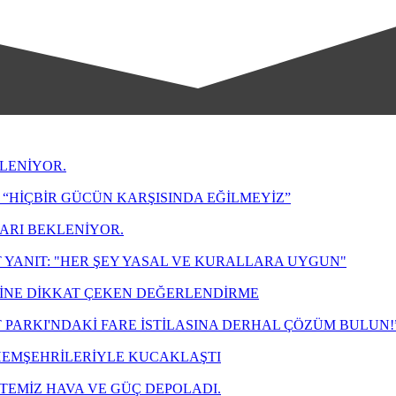
LENİYOR.
“HİÇBİR GÜCÜN KARŞISINDA EĞİLMEYİZ”
LARI BEKLENİYOR.
 YANIT: "HER ŞEY YASAL VE KURALLARA UYGUN"
ZİNE DİKKAT ÇEKEN DEĞERLENDİRME
T PARKI'NDAKİ FARE İSTİLASINA DERHAL ÇÖZÜM BULUN!
 HEMŞEHRİLERİYLE KUCAKLAŞTI
TEMİZ HAVA VE GÜÇ DEPOLADI.