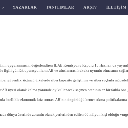
R
YAZARLAR
TANITIMLAR
ARŞIV
İLETIŞIM
ldirinin uygulanmasını değerlendiren II. AB Komisyonu Raporu 15 Haziran’da yay
si ile ilgili günlük operasyonların AB ve uluslararası hukuka uyumlu olmasının sağ
iber güvenlik, üçüncü ülkelerde siber kapasite geliştirme ve siber suçlarla mücadele
r AB üyesi olarak kalma yönünde oy kullanacak seçmen oranının az bir farkla öne g
a özellikle ekonomik kriz sonrası AB’nin öngördüğü kemer sıkma politikalarına kar
da dünya üzerinde zorunlu olarak yerlerinden edilen 60 milyon kişi olduğu vurgu