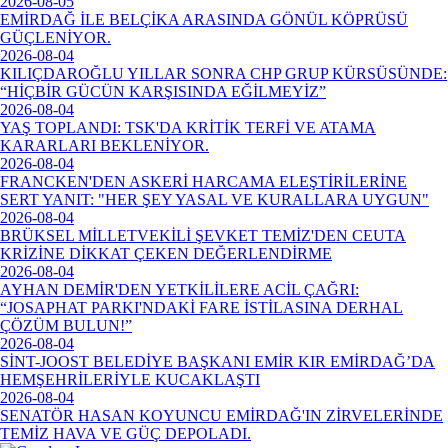
2026-08-05
EMİRDAĞ İLE BELÇİKA ARASINDA GÖNÜL KÖPRÜSÜ
GÜÇLENİYOR.
2026-08-04
KILIÇDAROĞLU YILLAR SONRA CHP GRUP KÜRSÜSÜNDE:
“HİÇBİR GÜCÜN KARŞISINDA EĞİLMEYİZ”
2026-08-04
YAŞ TOPLANDI: TSK'DA KRİTİK TERFİ VE ATAMA
KARARLARI BEKLENİYOR.
2026-08-04
FRANCKEN'DEN ASKERİ HARCAMA ELEŞTİRİLERİNE
SERT YANIT: "HER ŞEY YASAL VE KURALLARA UYGUN"
2026-08-04
BRÜKSEL MİLLETVEKİLİ ŞEVKET TEMİZ'DEN CEUTA
KRİZİNE DİKKAT ÇEKEN DEĞERLENDİRME
2026-08-04
AYHAN DEMİR'DEN YETKİLİLERE ACİL ÇAĞRI:
“JOSAPHAT PARKI'NDAKİ FARE İSTİLASINA DERHAL
ÇÖZÜM BULUN!”
2026-08-04
SİNT-JOOST BELEDİYE BAŞKANI EMİR KIR EMİRDAĞ’DA
HEMŞEHRİLERİYLE KUCAKLAŞTI
2026-08-04
SENATÖR HASAN KOYUNCU EMİRDAĞ'IN ZİRVELERİNDE
TEMİZ HAVA VE GÜÇ DEPOLADI.