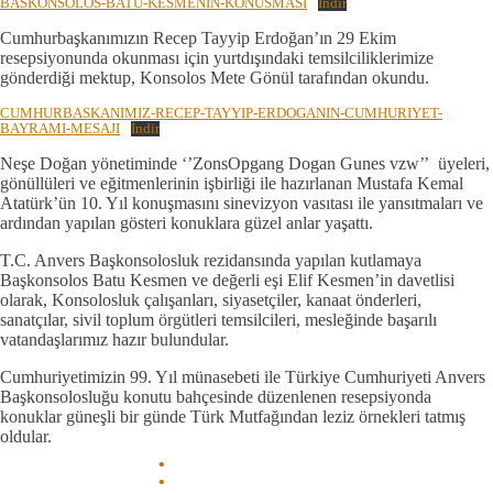
BASKONSOLOS-BATU-KESMENIN-KONUSMASI
İndir
Cumhurbaşkanımızın Recep Tayyip Erdoğan’ın 29 Ekim
resepsiyonunda okunması için yurtdışındaki temsilciliklerimize
gönderdiği mektup, Konsolos Mete Gönül tarafından okundu.
CUMHURBASKANIMIZ-RECEP-TAYYIP-ERDOGANIN-CUMHURIYET-
BAYRAMI-MESAJI
İndir
Neşe Doğan yönetiminde ‘’ZonsOpgang Dogan Gunes vzw’’ üyeleri,
gönüllüleri ve eğitmenlerinin işbirliği ile hazırlanan Mustafa Kemal
Atatürk’ün 10. Yıl konuşmasını sinevizyon vasıtası ile yansıtmaları ve
ardından yapılan gösteri konuklara güzel anlar yaşattı.
T.C. Anvers Başkonsolosluk rezidansında yapılan kutlamaya
Başkonsolos Batu Kesmen ve değerli eşi Elif Kesmen’in davetlisi
olarak, Konsolosluk çalışanları, siyasetçiler, kanaat önderleri,
sanatçılar, sivil toplum örgütleri temsilcileri, mesleğinde başarılı
vatandaşlarımız hazır bulundular.
Cumhuriyetimizin 99. Yıl münasebeti ile Türkiye Cumhuriyeti Anvers
Başkonsolosluğu konutu bahçesinde düzenlenen resepsiyonda
konuklar güneşli bir günde Türk Mutfağından leziz örnekleri tatmış
oldular.