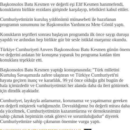
Başkonsolos Batu Kesmen ve değerli eşi Elif Kesmen hanımefendi,
konuklarını birlikte rezidans girişinde karşılayıp, tebrikleri kabul ettiler.
Cumhuriyetimizin kuruluş yıldönümü münasebeti ile hazırlanan
programın sunumunu ise Başkonsolos Yardımcısı Mete Gönül yaptı.
Konukların teşrifleri sonrası başlayan programda ilk önce saygı duruşu
yapıldı ve ardından hep birlikte gür bir sesle istiklal marşımız okundu.
Türkiye Cumhuriyeti Anvers Başkonsolosu Batu Kesmen günün önem
ve değerini anlatan bir konuşma yaparak bu programa katılan tüm
konuklara teşekkür etti.
Başkonsolos Batu Kesmen yaptığı konuşmasında; ''Türk milletini
Kurtuluş Savaşımızda zafere ulaştıran ve Türkiye Cumhuriyeti'ni
hayata geçiren inanç ve kararlılık, 99 yıl önce olduğu gibi bugün de
hala içimizdedir ve Cumhuriyetimizi her alanda daha da ileri götürmek
için dimdik ayaktadır.
Cumhuriyet, layıkıyla anlamamız, korumamız ve yaşatmamız gereken
en değerli müşterek varlığımızdır. Devraldığımız bu değerli mirası daha
da yüceltmek, Cumhuriyetimizin kazanımlarına ve demokrasimize
sahip çıkmak hepimizin ortak görevi ve sorumluluğudur'' diyerek
Cumhuriyetimize sahip çıkmanın önemine vurgu yaptı.