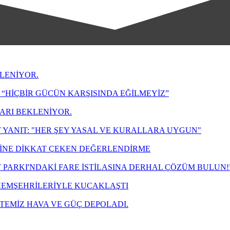
LENİYOR.
“HİÇBİR GÜCÜN KARŞISINDA EĞİLMEYİZ”
LARI BEKLENİYOR.
 YANIT: "HER ŞEY YASAL VE KURALLARA UYGUN"
ZİNE DİKKAT ÇEKEN DEĞERLENDİRME
T PARKI'NDAKİ FARE İSTİLASINA DERHAL ÇÖZÜM BULUN!
 HEMŞEHRİLERİYLE KUCAKLAŞTI
TEMİZ HAVA VE GÜÇ DEPOLADI.