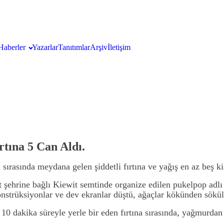
Haberler
Yazarlar
Tanıtımlar
Arşiv
İletişim
rtına 5 Can Aldı.
 sırasında meydana gelen şiddetli fırtına ve yağış en az beş k
ehrine bağlı Kiewit semtinde organize edilen pukelpop adlı roc
 konstrüksiyonlar ve dev ekranlar düştü, ağaçlar kökünden sökü
k 10 dakika süreyle yerle bir eden fırtına sırasında, yağmurdan 