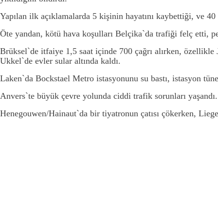
Yapılan ilk açıklamalarda 5 kişinin hayatını kaybettiği, ve 40 
Öte yandan, kötü hava koşulları Belçika`da trafiği felç etti, p
Brüksel`de itfaiye 1,5 saat içinde 700 çağrı alırken, özelli
Ukkel`de evler sular altında kaldı.
Laken`da Bockstael Metro istasyonunu su bastı, istasyon tüne
Anvers`te büyük çevre yolunda ciddi trafik sorunları yaşandı.
Henegouwen/Hainaut`da bir tiyatronun çatısı çökerken, Liege 