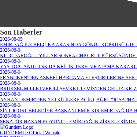
Son Haberler
2026-08-05
EMİRDAĞ İLE BELÇİKA ARASINDA GÖNÜL KÖPRÜSÜ GÜÇ
2026-08-04
KILIÇDAROĞLU YILLAR SONRA CHP GRUP KÜRSÜSÜNDE: 
2026-08-04
YAŞ TOPLANDI: TSK'DA KRİTİK TERFİ VE ATAMA KARAR
2026-08-04
FRANCKEN'DEN ASKERİ HARCAMA ELEŞTİRİLERİNE SERT
2026-08-04
BRÜKSEL MİLLETVEKİLİ ŞEVKET TEMİZ'DEN CEUTA KRİ
2026-08-04
AYHAN DEMİR'DEN YETKİLİLERE ACİL ÇAĞRI: “JOSAPHA
2026-08-04
SİNT-JOOST BELEDİYE BAŞKANI EMİR KIR EMİRDAĞ’DA
2026-08-04
SENATÖR HASAN KOYUNCU EMİRDAĞ'IN ZİRVELERİNDE 
GUNDEM.be Official Website