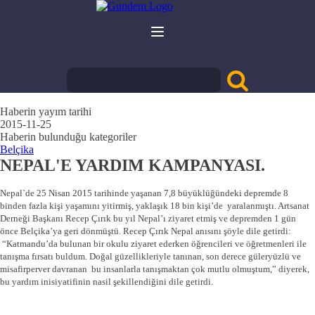
Haberin yayım tarihi
2015-11-25
Haberin bulunduğu kategoriler
Belçika
NEPAL'E YARDIM KAMPANYASI.
Nepal`de 25 Nisan 2015 tarihinde yaşanan 7,8 büyüklüğündeki depremde 8
binden fazla kişi yaşamını yitirmiş, yaklaşık 18 bin kişi’de yaralanmıştı. Artsanat
Derneği Başkanı Recep Çırık bu yıl Nepal’ı ziyaret etmiş ve depremden 1 gün
önce Belçika’ya geri dönmüştü. Recep Çırık Nepal anısını şöyle dile getirdi:
“Katmandu’da bulunan bir okulu ziyaret ederken öğrencileri ve öğretmenleri ile
tanışma fırsatı buldum. Doğal güzellikleriyle tanınan, son derece güleryüzlü ve
misafirperver davranan bu insanlarla tanışmaktan çok mutlu olmuştum,” diyerek,
bu yardım inisiyatifinin nasil şekillendiğini dile getirdi.