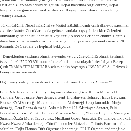
Dostlarınızı arkadaşlarınızı da getirin. Nepal hakkında bilgi edinme, Nepal
fotoğraflarını görme ve merak edilen bu ülkeye gitmek isterseniz size bilgi
vermeye hazırız.
Türk müziğini, Nepal müziğini ve Moğol müziğini canlı canlı dinleyip stresinizi
atabileceksiniz. Çocuklarınız da gelirse mandala boyayabilecekler. Gelenlerin
dünyanın çatısında bulunan bu ülkeyi tanıyıp seveceklerinden eminiz. Hepiniz
davetlimizsiniz ve yardımlarınızın size geri dönüşü olacağını unutmayınız. 29
Kasımda De Centrale’ye hepinizi bekliyoruz.
“Derneklerden yardımcı olmak isteyenler ve bu güne gönüllü olarak katılmak
isteyenler 0475/295 351 numaralı telefondan bana ulaşabilirler,” diyen Recep
Çırık ”NAMASTE! MERHABA selam bütün önyargısız İNSANLARA... “ diyerek
konuşmasına son verdi.
Organisazyonda yer alan dernek ve kurumlarımız Ümidimiz, Sizsiniz!!!
Gent Belediyesinden Belediye Başkan yardımcısı, Gent Kültür Merkezi De
Centrale, Gent Turkse Unie derneği, Gent Thuishaven, Helping Hands Belgium,
Brussel EYAD derneği, Muzikantenhuis TINI derneği, Grup Jamuukh, Moğol
derneği, Gent Bosna derneği, Ankaralı Fedail 06 /Müzisyen Sanatcı, Faki
Edeer/Saz ve söz, Melike Tarhan / Müzisyen Sanatcı, Mustafa Ceylan / Müzisyen
Sanatcı, Özgür Murat Yavuz / Saz, Muzikant Groep Jamuukh, De Triangel ilk okul,
Kwasa Kwasa Afrika derneği, Gönüllü anneler, Sluizeken-Tolhuis-Ham mahalle
sakinleri, Doğu Flaman Türk Öğretmenler derneği, FLUX Öğrenciler derneği ve