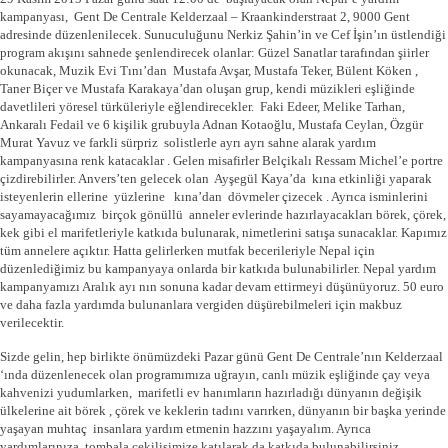
kampanyası, Gent De Centrale Kelderzaal – Kraankinderstraat 2, 9000 Gent
adresinde düzenlenilecek. Sunuculuğunu Nerkiz Şahin’in ve Cef İşin’ın üstlendiği
program akışını sahnede şenlendirecek olanlar: Güzel Sanatlar tarafından şiirler
okunacak, Muzik Evi Tını’dan Mustafa Avşar, Mustafa Teker, Bülent Köken ,
Taner Biçer ve Mustafa Karakaya’dan oluşan grup, kendi müzikleri eşliğinde
davetlileri yöresel türküleriyle eğlendirecekler. Faki Edeer, Melike Tarhan,
Ankaralı Fedail ve 6 kişilik grubuyla Adnan Kotaoğlu, Mustafa Ceylan, Özgür
Murat Yavuz ve farkli sürpriz solistlerle ayrı ayrı sahne alarak yardım
kampanyasına renk katacaklar . Gelen misafirler Belçikalı Ressam Michel’e portre
çizdirebilirler. Anvers’ten gelecek olan Ayşegül Kaya’da kına etkinliği yaparak
isteyenlerin ellerine yüzlerine kına’dan dövmeler çizecek . Ayrıca isminlerini
sayamayacağımız birçok gönüllü anneler evlerinde hazırlayacakları börek, çörek,
kek gibi el marifetleriyle katkıda bulunarak, nimetlerini satışa sunacaklar. Kapımız
tüm annelere açıktır. Hatta gelirlerken mutfak becerileriyle Nepal için
düzenlediğimiz bu kampanyaya onlarda bir katkıda bulunabilirler. Nepal yardım
kampanyamızı Aralık ayı nın sonuna kadar devam ettirmeyi düşünüyoruz. 50 euro
ve daha fazla yardımda bulunanlara vergiden düşürebilmeleri için makbuz
verilecektir.
Sizde gelin, hep birlikte önümüzdeki Pazar günü Gent De Centrale’nın Kelderzaal
‘ında düzenlenecek olan programımıza uğrayın, canlı müzik eşliğinde çay veya
kahvenizi yudumlarken, marifetli ev hanımların hazırladığı dünyanın değişik
ülkelerine ait börek , çörek ve keklerin tadını varırken, dünyanın bir başka yerinde
yaşayan muhtaç insanlara yardım etmenin hazzını yaşayalım. Ayrıca
yardımlarınıza, tombala çekilişimize katılarak da katkıda bulunabilirsiniz.