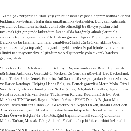
“Zaten çok zor şartlar altında yaşayan bu insanlar yaşanan deprem anında evlerini
barklarını kaybetmiş olsalar dahi umutlarını kaybetmediler. Dünyanın çatısında
yer alan ve insanların haritada yerini bile bilmediği bu ülkeye yardım elini
uzakmak için girişimde bulundum. İstanbul’da fotoğrafçı arkadaşlarımızla
aramızda topladığımız parayı AKUT derneğin aracılığı ile Nepal’a gönderdik.
Belçika’da bu insanlar için neler yapabileceğimizi düşünürken aklıma Gent
şehrinde Soma’ya topladığımız yardım geldi, neden Nepal içinde aynı yardım
elimizi uzatmıyoruz diye düşündüm ve o düşünceyle yola çıkarak harekete
geçtim,” dedi.
“Öncelikle Gent Belediyesinden Belediye Başkan yardımcısı Resul Tapmaz ile
görüştüm. Ardından , Gent Kültür Merkezi De Centrale görevlisi Luc Backerland,
Gent Turkse Unie Dernek Koordinatörü Şaban Gök ve çalışanları Hakan Sönmez
ve Hatice Karakaya, Helping Hands Belgium Dernek görevlisi Metin Mola, Güzel
Sanatlar ve Şiirleri ile tanıdığımız Nerkiz Şahin, Belçikalı Gönüllü çalışanımız ve
Nepal sevdalısı Ria Van Hecke, Thuishaven Kurumu Koordinatörü Evi Voet,
Muzik evi TINI Dernek Başkanı Mustafa Avşar, EYAD Dernek Başkanı Metin
Edeer, Belemturk’ten Cihan Çöl, Gazetetürk’ten Nejdet Özkan, İkdam Haber’den
Acar Yavuz ve öğrencilik yıllarında derslerimi takip eden Bruxelles Korner’den
Zehra Özer ve Belçika’da Türk Müziğini başarı ile temsil eden öğrencilerim
Melike Tarhan, Mustafa Tekir, Ankaralı Fedail ile hep birlikte tarihini belirledik…
29 Kasım 2015 Pazar günü saat 12:00 de başlayacak olan Nepal’e yardım